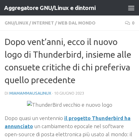
Aggregatore GNU/Linux e dintorni
Salta al contenuto
GNU/LINUX
/
INTERNET
/
WEB DAL MONDO
0
Dopo vent’anni, ecco il nuovo
logo di Thunderbird, insieme alle
consuete critiche di chi preferiva
quello precedente
DI
MIAMAMMAUSALINUX
·
10 GIUGNO 2023
Dopo quasi un ventennio
il progetto Thunderbird ha
annunciato
un cambiamento epocale nel software
open-source di posta elettronica più usato al mondo: il