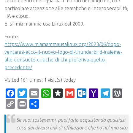
tutto quello che riguarda il mondo del pinguino, con
particolare attenzione alle tematiche di interoperabilità,
HA e cloud.
E, sì, mia mamma usa Linux dal 2009.
Fonte:
https://www.miamammausalinux.org/2023/06/dopo-
ventanni-ecco-il-nuovo-logo-di-thunderbird-insieme-
alle-consuete-critiche-di-chi-preferiva-quello-
precedente/
Visited 161 times, 1 visit(s) today
Facebook
Twitter
Email
WhatsApp
Diaspora
Gmail
Outlook.c
Yahoo
Tele
Wo
Mail
Copy
Print
Condividi
Link
Se vuoi sostenermi, puoi farlo acquistando qualsiasi
cosa dai diversi link di affiliazione che ho nel mio sito