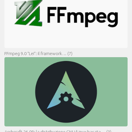
FFmpeg 9.0 “Lei”: il framework…
(7)
Archcraft 26.08: la distribuzione GNU/Linux basata…
(3)