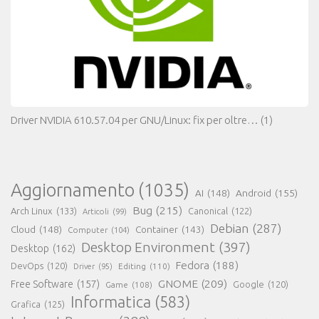
Driver NVIDIA 610.57.04 per GNU/Linux: fix per oltre…
(1)
Aggiornamento
(1035)
AI
(148)
Android
(155)
Bug
(215)
Arch Linux
(133)
Canonical
(122)
Articoli
(99)
Debian
(287)
Cloud
(148)
Container
(143)
Computer
(104)
Desktop Environment
(397)
Desktop
(162)
Fedora
(188)
DevOps
(120)
Editing
(110)
Driver
(95)
GNOME
(209)
Free Software
(157)
Game
(108)
Google
(120)
Informatica
(583)
Grafica
(125)