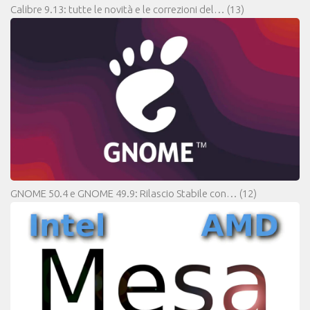
Calibre 9.13: tutte le novità e le correzioni del…
(13)
GNOME 50.4 e GNOME 49.9: Rilascio Stabile con…
(12)