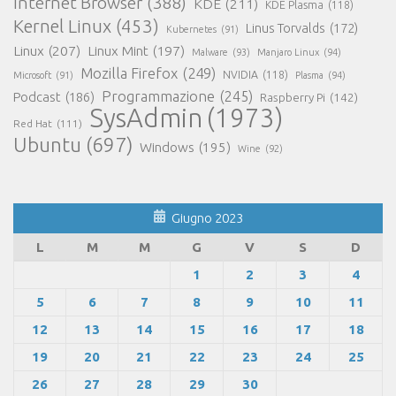
Internet Browser
(388)
KDE
(211)
KDE Plasma
(118)
Kernel Linux
(453)
Linus Torvalds
(172)
Kubernetes
(91)
Linux
(207)
Linux Mint
(197)
Malware
(93)
Manjaro Linux
(94)
Mozilla Firefox
(249)
NVIDIA
(118)
Microsoft
(91)
Plasma
(94)
Programmazione
(245)
Podcast
(186)
Raspberry Pi
(142)
SysAdmin
(1973)
Red Hat
(111)
Ubuntu
(697)
Windows
(195)
Wine
(92)
Giugno 2023
L
M
M
G
V
S
D
1
2
3
4
5
6
7
8
9
10
11
12
13
14
15
16
17
18
19
20
21
22
23
24
25
26
27
28
29
30