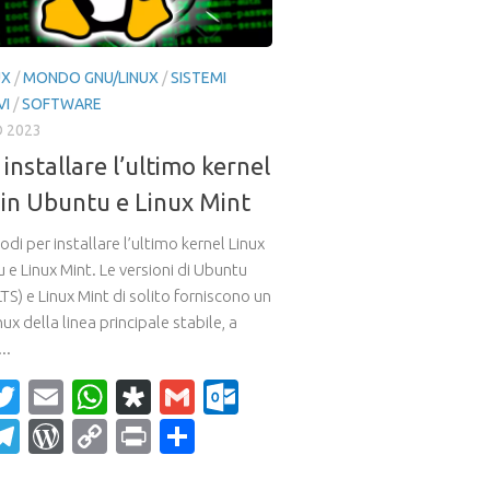
UX
/
MONDO GNU/LINUX
/
SISTEMI
VI
/
SOFTWARE
O 2023
installare l’ultimo kernel
 in Ubuntu e Linux Mint
di per installare l’ultimo kernel Linux
 e Linux Mint. Le versioni di Ubuntu
LTS) e Linux Mint di solito forniscono un
nux della linea principale stabile, a
..
acebook
Twitter
Email
WhatsApp
Diaspora
Gmail
Outlook.com
ahoo
Telegram
WordPress
Copy
Print
Condividi
ail
Link