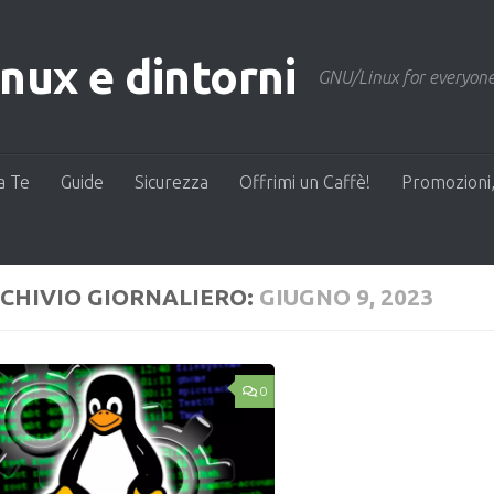
ux e dintorni
GNU/Linux for everyone
a Te
Guide
Sicurezza
Offrimi un Caffè!
Promozioni,
CHIVIO GIORNALIERO:
GIUGNO 9, 2023
0