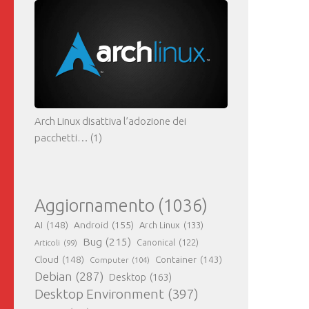
Arch Linux disattiva l’adozione dei
pacchetti…
(1)
Aggiornamento
(1036)
AI
(148)
Android
(155)
Arch Linux
(133)
Bug
(215)
Canonical
(122)
Articoli
(99)
Cloud
(148)
Container
(143)
Computer
(104)
Debian
(287)
Desktop
(163)
Desktop Environment
(397)