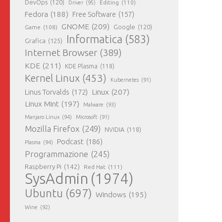
DevOps
(120)
Editing
(110)
Driver
(95)
Fedora
(188)
Free Software
(157)
GNOME
(209)
Game
(108)
Google
(120)
Informatica
(583)
Grafica
(125)
Internet Browser
(389)
KDE
(211)
KDE Plasma
(118)
Kernel Linux
(453)
Kubernetes
(91)
Linux
(207)
Linus Torvalds
(172)
Linux Mint
(197)
Malware
(93)
Manjaro Linux
(94)
Microsoft
(91)
Mozilla Firefox
(249)
NVIDIA
(118)
Podcast
(186)
Plasma
(94)
Programmazione
(245)
Raspberry Pi
(142)
Red Hat
(111)
SysAdmin
(1974)
Ubuntu
(697)
Windows
(195)
Wine
(92)