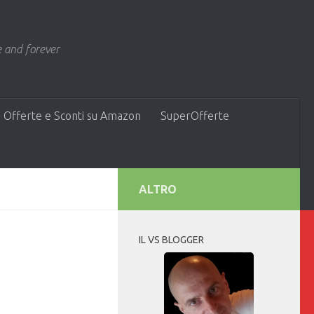
 and forever
 Offerte e Sconti su Amazon
SuperOfferte
ALTRO
IL VS BLOGGER