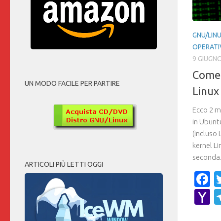
GNU/LIN
OPERATI
9 GIUGN
Come 
UN MODO FACILE PER PARTIRE
Linux
Ecco 2 mo
in Ubuntu
(incluso 
kernel Li
seconda.
ARTICOLI PIÙ LETTI OGGI
F
Y
M