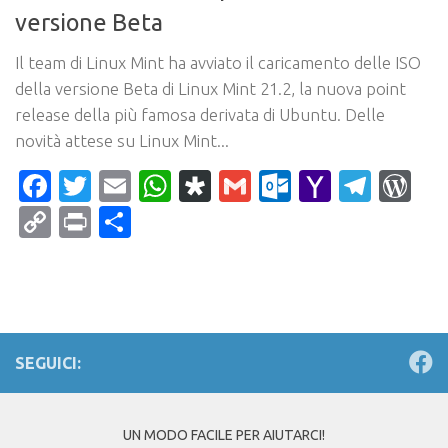
versione Beta
Il team di Linux Mint ha avviato il caricamento delle ISO
della versione Beta di Linux Mint 21.2, la nuova point
release della più famosa derivata di Ubuntu. Delle
novità attese su Linux Mint...
Facebook
Twitter
Email
WhatsApp
Diaspora
Gmail
Outlook.c
Yahoo
Tele
Wo
Mail
Copy
Print
Condividi
Link
SEGUICI:
UN MODO FACILE PER AIUTARCI!