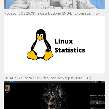
MocaccinoOS 26.08: la distribuzione GNU/Linux basata…
(2)
GNU/Linux supera il 10% di quota desktop in Nord…
(2)