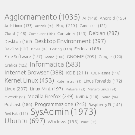
Aggiornamento
(1035)
AI
(148)
Android
(155)
Bug
(215)
Arch Linux
(133)
Canonical
(122)
Articoli
(99)
Debian
(287)
Cloud
(148)
Container
(143)
Computer
(104)
Desktop Environment
(397)
Desktop
(162)
Fedora
(188)
DevOps
(120)
Editing
(110)
Driver
(95)
GNOME
(209)
Free Software
(157)
Game
(108)
Google
(120)
Informatica
(583)
Grafica
(125)
Internet Browser
(388)
KDE
(211)
KDE Plasma
(118)
Kernel Linux
(453)
Linus Torvalds
(172)
Kubernetes
(91)
Linux
(207)
Linux Mint
(197)
Malware
(93)
Manjaro Linux
(94)
Mozilla Firefox
(249)
NVIDIA
(118)
Microsoft
(91)
Plasma
(94)
Programmazione
(245)
Podcast
(186)
Raspberry Pi
(142)
SysAdmin
(1973)
Red Hat
(111)
Ubuntu
(697)
Windows
(195)
Wine
(92)