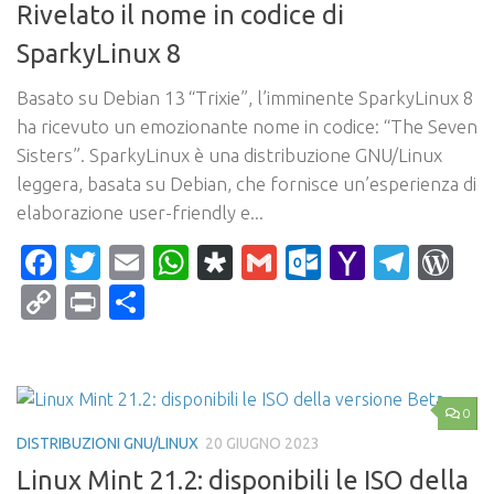
Rivelato il nome in codice di
SparkyLinux 8
Basato su Debian 13 “Trixie”, l’imminente SparkyLinux 8
ha ricevuto un emozionante nome in codice: “The Seven
Sisters”. SparkyLinux è una distribuzione GNU/Linux
leggera, basata su Debian, che fornisce un’esperienza di
elaborazione user-friendly e...
Facebook
Twitter
Email
WhatsApp
Diaspora
Gmail
Outlook.c
Yahoo
Tele
Wo
Mail
Copy
Print
Condividi
Link
0
DISTRIBUZIONI GNU/LINUX
20 GIUGNO 2023
Linux Mint 21.2: disponibili le ISO della