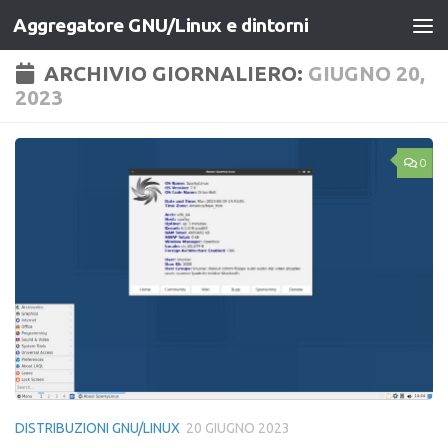
Aggregatore GNU/Linux e dintorni
Salta al contenuto
ARCHIVIO GIORNALIERO:
GIUGNO 20,
2023
0
DISTRIBUZIONI GNU/LINUX
20 GIUGNO 2023