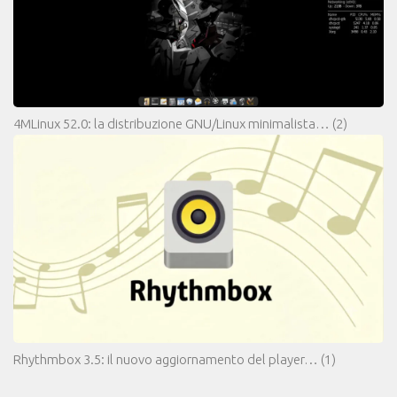
4MLinux 52.0: la distribuzione GNU/Linux minimalista…
(2)
Rhythmbox 3.5: il nuovo aggiornamento del player…
(1)