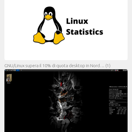
GNU/Linux supera il 10% di quota desktop in Nord…
(1)