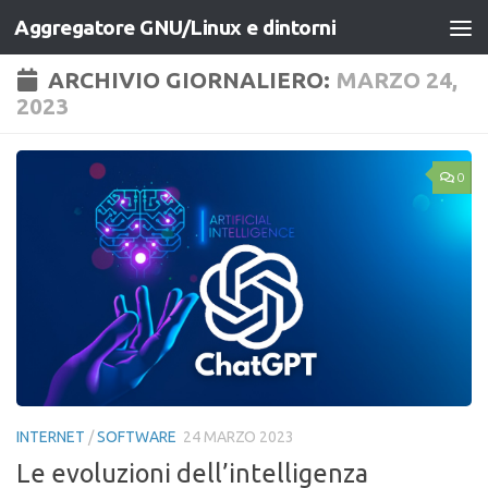
Aggregatore GNU/Linux e dintorni
Salta al contenuto
ARCHIVIO GIORNALIERO:
MARZO 24,
2023
0
INTERNET
/
SOFTWARE
24 MARZO 2023
Le evoluzioni dell’intelligenza