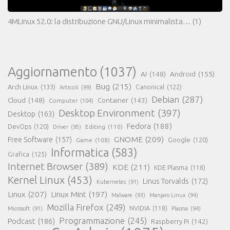
4MLinux 52.0: la distribuzione GNU/Linux minimalista…
(1)
Aggiornamento
(1037)
AI
(148)
Android
(155)
Bug
(215)
Arch Linux
(133)
Canonical
(122)
Articoli
(99)
Debian
(287)
Cloud
(148)
Container
(143)
Computer
(104)
Desktop Environment
(397)
Desktop
(163)
Fedora
(188)
DevOps
(120)
Editing
(110)
Driver
(95)
GNOME
(209)
Free Software
(157)
Game
(108)
Google
(120)
Informatica
(583)
Grafica
(125)
Internet Browser
(389)
KDE
(211)
KDE Plasma
(118)
Kernel Linux
(453)
Linus Torvalds
(172)
Kubernetes
(91)
Linux
(207)
Linux Mint
(197)
Malware
(93)
Manjaro Linux
(94)
Mozilla Firefox
(249)
NVIDIA
(118)
Microsoft
(91)
Plasma
(94)
Programmazione
(245)
Podcast
(186)
Raspberry Pi
(142)