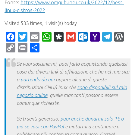
Fonte:
https://www.omgubuntu.co.uk/2022/12/best-
linux-distros-2022
Visited 533 times, 1 visit(s) today
Facebook
Twitter
Email
WhatsApp
Diaspora
Gmail
Outlook.c
Yahoo
Tele
Wo
Mail
Copy
Print
Condividi
Link
Se vuoi sostenermi, puoi farlo acquistando qualsiasi
cosa dai diversi link di affiliazione che ho nel mio sito
o
partendo da qui
oppure alcune di queste
distribuzioni GNU/Linux che
sono disponibili sul mio
negozio online
, quelle mancanti possono essere
comunque richieste.
Se ti senti generoso,
puoi anche donarmi solo 1€ o
più se vuoi con PayPal
e aiutarmi a continuare a
pubblicare più contenuti come questo. Grazie!