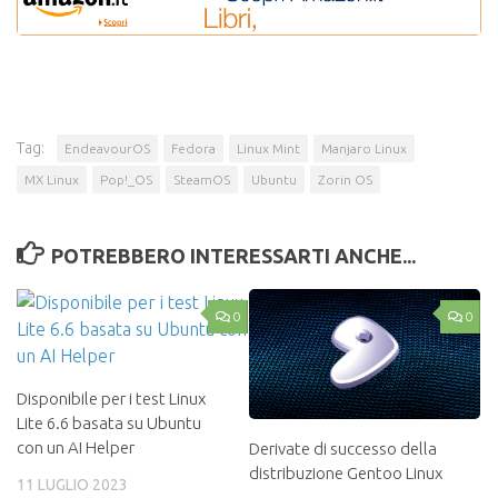
Tag:
EndeavourOS
Fedora
Linux Mint
Manjaro Linux
MX Linux
Pop!_OS
SteamOS
Ubuntu
Zorin OS
POTREBBERO INTERESSARTI ANCHE...
0
0
Disponibile per i test Linux
Lite 6.6 basata su Ubuntu
con un AI Helper
Derivate di successo della
distribuzione Gentoo Linux
11 LUGLIO 2023