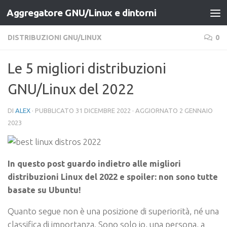
Aggregatore GNU/Linux e dintorni
Salta al contenuto
DISTRIBUZIONI GNU/LINUX
0
Le 5 migliori distribuzioni
GNU/Linux del 2022
DI
ALEX
· PUBBLICATO
31 DICEMBRE 2022
· AGGIORNATO
2 GENNAIO
2023
In questo post guardo indietro alle migliori
distribuzioni Linux del 2022 e spoiler: non sono tutte
basate su Ubuntu!
Quanto segue non è una posizione di superiorità, né una
classifica di importanza. Sono solo io, una persona, a