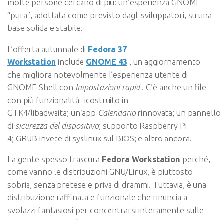
molte persone cercano di più: un’esperienza GNOME
“pura”, adottata come previsto dagli sviluppatori, su una
base solida e stabile.
L’offerta autunnale di
Fedora 37
Workstation
include
GNOME 43
, un aggiornamento
che migliora notevolmente l’esperienza utente di
GNOME Shell con
Impostazioni rapid
. C’è anche un file
con più funzionalità ricostruito in
GTK4/libadwaita; un’app
Calendario
rinnovata; un pannell
di
sicurezza del dispositivo
; supporto Raspberry Pi
4; GRUB invece di syslinux sul BIOS; e altro ancora.
La gente spesso trascura
Fedora Workstation
perché,
come vanno le distribuzioni GNU/Linux, è piuttosto
sobria, senza pretese e priva di drammi. Tuttavia, è una
distribuzione raffinata e funzionale che rinuncia a
svolazzi fantasiosi per concentrarsi interamente sulle