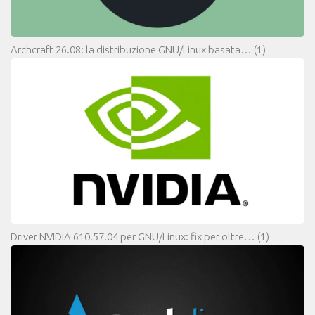
Archcraft 26.08: la distribuzione GNU/Linux basata…
(1)
Driver NVIDIA 610.57.04 per GNU/Linux: fix per oltre…
(1)