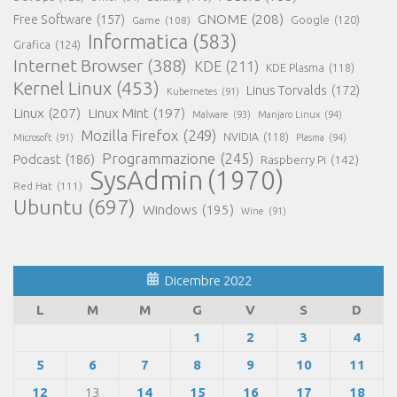
GNOME
(208)
Free Software
(157)
Google
(120)
Game
(108)
Informatica
(583)
Grafica
(124)
Internet Browser
(388)
KDE
(211)
KDE Plasma
(118)
Kernel Linux
(453)
Linus Torvalds
(172)
Kubernetes
(91)
Linux
(207)
Linux Mint
(197)
Malware
(93)
Manjaro Linux
(94)
Mozilla Firefox
(249)
NVIDIA
(118)
Microsoft
(91)
Plasma
(94)
Programmazione
(245)
Podcast
(186)
Raspberry Pi
(142)
SysAdmin
(1970)
Red Hat
(111)
Ubuntu
(697)
Windows
(195)
Wine
(91)
Dicembre 2022
L
M
M
G
V
S
D
1
2
3
4
5
6
7
8
9
10
11
12
13
14
15
16
17
18