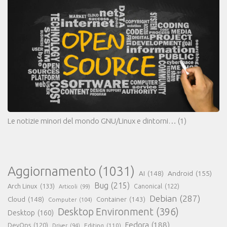
Le notizie minori del mondo GNU/Linux e dintorni…
(1)
Aggiornamento
(1031)
AI
(148)
Android
(155)
Bug
(215)
Arch Linux
(133)
Canonical
(122)
Articoli
(99)
Debian
(287)
Cloud
(148)
Container
(143)
Computer
(104)
Desktop Environment
(396)
Desktop
(160)
Fedora
(188)
DevOps
(120)
Editing
(110)
Driver
(94)