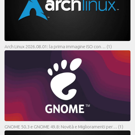
Arch Linux 2026.08.01: la prima immagine ISO con…
(1)
GNOME 50.3 e GNOME 49.8: Novità e Miglioramenti per…
(1)