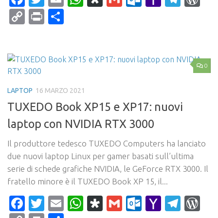
Mail
Copy
Print
Condividi
Link
0
LAPTOP
16 MARZO 2021
TUXEDO Book XP15 e XP17: nuovi
laptop con NVIDIA RTX 3000
Il produttore tedesco TUXEDO Computers ha lanciato
due nuovi laptop Linux per gamer basati sull’ultima
serie di schede grafiche NVIDIA, le GeForce RTX 3000. Il
fratello minore è il TUXEDO Book XP 15, il...
Facebook
Twitter
Email
WhatsApp
Diaspora
Gmail
Outlook.c
Yahoo
Tele
Wo