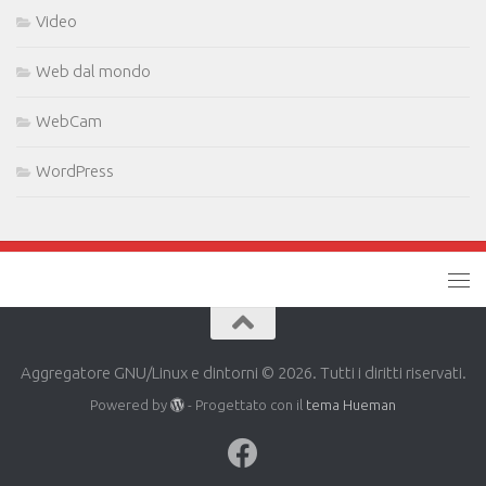
Video
Web dal mondo
WebCam
WordPress
Aggregatore GNU/Linux e dintorni © 2026. Tutti i diritti riservati.
Powered by
- Progettato con il
tema Hueman