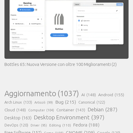
Bottles 65: Nuova Versione con oltre 100 Miglioramenti
(2)
Aggiornamento
(1037)
AI
(148)
Android
(155)
Bug
(215)
Arch Linux
(133)
Canonical
(122)
Articoli
(99)
Debian
(287)
Cloud
(148)
Container
(143)
Computer
(104)
Desktop Environment
(397)
Desktop
(163)
Fedora
(188)
DevOps
(120)
Editing
(110)
Driver
(95)
GNOME
(209)
Free Software
(157)
Game
(108)
Google
(120)