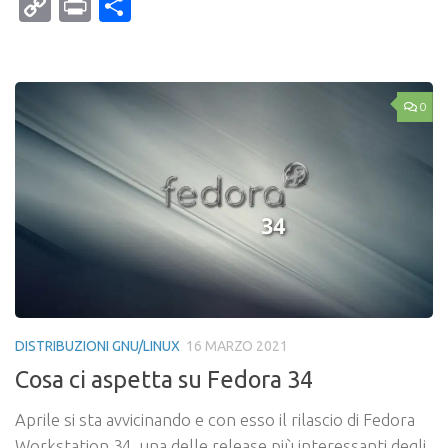
Mail
Copy
Print
Condividi
Link
0
DISTRIBUZIONI GNU/LINUX
16 MARZO 2021
Cosa ci aspetta su Fedora 34
Aprile si sta avvicinando e con esso il rilascio di Fedora
Workstation 34, una delle release più interessanti degli