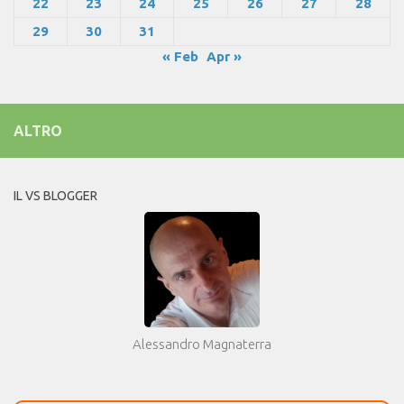
22
23
24
25
26
27
28
29
30
31
« Feb
Apr »
ALTRO
IL VS BLOGGER
Alessandro Magnaterra