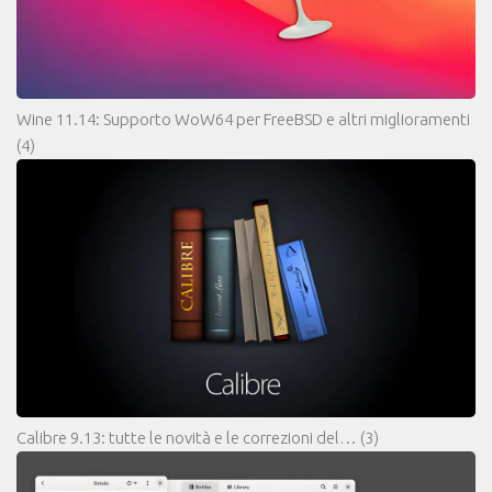
Wine 11.14: Supporto WoW64 per FreeBSD e altri miglioramenti
(4)
Calibre 9.13: tutte le novità e le correzioni del…
(3)