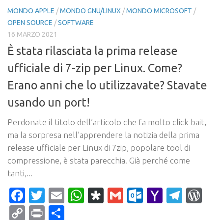
MONDO APPLE
/
MONDO GNU/LINUX
/
MONDO MICROSOFT
/
OPEN SOURCE
/
SOFTWARE
16 MARZO 2021
È stata rilasciata la prima release
ufficiale di 7-zip per Linux. Come?
Erano anni che lo utilizzavate? Stavate
usando un port!
Perdonate il titolo dell’articolo che fa molto click bait,
ma la sorpresa nell’apprendere la notizia della prima
release ufficiale per Linux di 7zip, popolare tool di
compressione, è stata parecchia. Già perché come
tanti,...
Facebook
Twitter
Email
WhatsApp
Diaspora
Gmail
Outlook.c
Yahoo
Tele
Wo
Mail
Copy
Print
Condividi