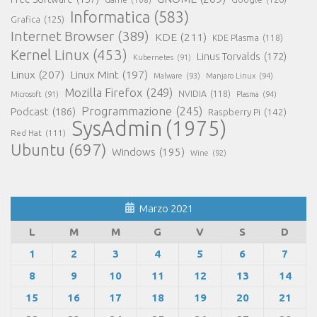
Informatica
(583)
Grafica
(125)
Internet Browser
(389)
KDE
(211)
KDE Plasma
(118)
Kernel Linux
(453)
Linus Torvalds
(172)
Kubernetes
(91)
Linux
(207)
Linux Mint
(197)
Malware
(93)
Manjaro Linux
(94)
Mozilla Firefox
(249)
NVIDIA
(118)
Microsoft
(91)
Plasma
(94)
Programmazione
(245)
Podcast
(186)
Raspberry Pi
(142)
SysAdmin
(1975)
Red Hat
(111)
Ubuntu
(697)
Windows
(195)
Wine
(92)
Marzo 2021
L
M
M
G
V
S
D
1
2
3
4
5
6
7
8
9
10
11
12
13
14
15
16
17
18
19
20
21