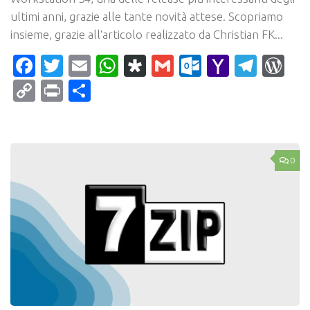
ultimi anni, grazie alle tante novità attese. Scopriamo
insieme, grazie all‘articolo realizzato da Christian FK...
Facebook
Twitter
Email
WhatsApp
Diaspora
Gmail
Outlook.c
Yahoo
Tele
Wo
Mail
Copy
Print
Condividi
Link
0