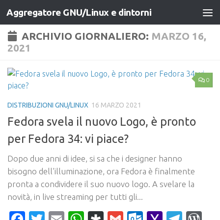
Aggregatore GNU/Linux e dintorni
Salta al contenuto
ARCHIVIO GIORNALIERO:
MARZO 16,
2021
0
DISTRIBUZIONI GNU/LINUX
16 MARZO 2021
Fedora svela il nuovo Logo, è pronto
per Fedora 34: vi piace?
Dopo due anni di idee, si sa che i designer hanno
bisogno dell’illuminazione, ora Fedora è finalmente
pronta a condividere il suo nuovo logo. A svelare la
novità, in live streaming per tutti gli...
Facebook
Twitter
Email
WhatsApp
Diaspora
Gmail
Outlook.c
Yahoo
Tele
Wo