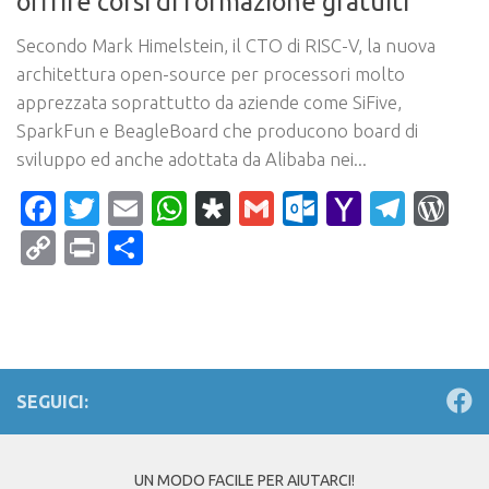
offrire corsi di formazione gratuiti
Secondo Mark Himelstein, il CTO di RISC-V, la nuova
architettura open-source per processori molto
apprezzata soprattutto da aziende come SiFive,
SparkFun e BeagleBoard che producono board di
sviluppo ed anche adottata da Alibaba nei...
Facebook
Twitter
Email
WhatsApp
Diaspora
Gmail
Outlook.c
Yahoo
Tele
Wo
Mail
Copy
Print
Condividi
Link
SEGUICI:
UN MODO FACILE PER AIUTARCI!