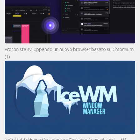
Proton sta sviluppando un nuovo browser basato su Chromium
(1)
IceWM 4.1: Nuova Versione con Gestione Avanzata del…
(1)