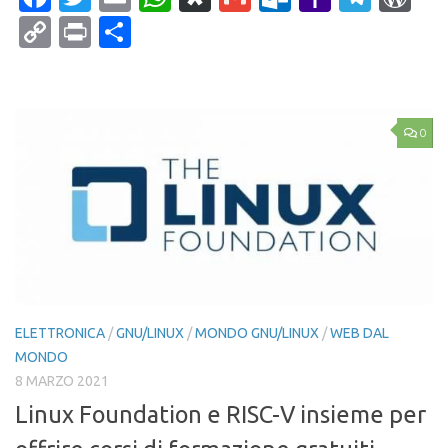
Mail
Copy
Print
Condividi
Link
0
ELETTRONICA
/
GNU/LINUX
/
MONDO GNU/LINUX
/
WEB DAL
MONDO
8 MARZO 2021
Linux Foundation e RISC-V insieme per