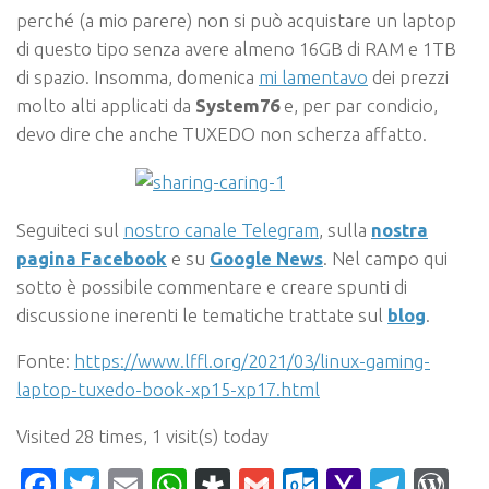
perché (a mio parere) non si può acquistare un laptop
di questo tipo senza avere almeno 16GB di RAM e 1TB
di spazio. Insomma, domenica
mi lamentavo
dei prezzi
molto alti applicati da
System76
e, per par condicio,
devo dire che anche TUXEDO non scherza affatto.
Seguiteci sul
nostro canale Telegram
, sulla
nostra
pagina Facebook
e su
Google News
. Nel campo qui
sotto è possibile commentare e creare spunti di
discussione inerenti le tematiche trattate sul
blog
.
Fonte:
https://www.lffl.org/2021/03/linux-gaming-
laptop-tuxedo-book-xp15-xp17.html
Visited 28 times, 1 visit(s) today
Facebook
Twitter
Email
WhatsApp
Diaspora
Gmail
Outlook.c
Yahoo
Tele
Wo