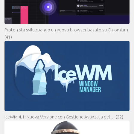
Proton sta sviluppando un nuovo browser basato su Chromium
(41)
IceWM 4.1: Nuova Versione con Gestione Avanzata del…
(22)