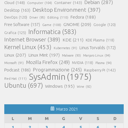
Debian
(287)
Cloud
(148)
Container
(143)
Computer
(104)
Desktop Environment
(397)
Desktop
(163)
Fedora
(188)
DevOps
(120)
Editing
(110)
Driver
(95)
GNOME
(209)
Free Software
(157)
Game
(108)
Google
(120)
Informatica
(583)
Grafica
(125)
Internet Browser
(389)
KDE
(211)
KDE Plasma
(118)
Kernel Linux
(453)
Linus Torvalds
(172)
Kubernetes
(91)
Linux
(207)
Linux Mint
(197)
Malware
(93)
Manjaro Linux
(94)
Mozilla Firefox
(249)
NVIDIA
(118)
Microsoft
(91)
Plasma
(94)
Programmazione
(245)
Podcast
(186)
Raspberry Pi
(142)
SysAdmin
(1975)
Red Hat
(111)
Ubuntu
(697)
Windows
(195)
Wine
(92)
Marzo 2021
L
M
M
G
V
S
D
1
2
3
4
5
6
7