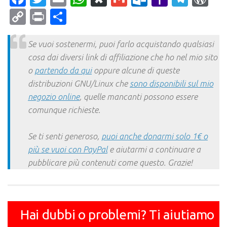
Mail
Copy
Print
Condividi
Link
Se vuoi sostenermi, puoi farlo acquistando qualsiasi
cosa dai diversi link di affiliazione che ho nel mio sito
o
partendo da qui
oppure alcune di queste
distribuzioni GNU/Linux che
sono disponibili sul mio
negozio online
, quelle mancanti possono essere
comunque richieste.
Se ti senti generoso,
puoi anche donarmi solo 1€ o
più se vuoi con PayPal
e aiutarmi a continuare a
pubblicare più contenuti come questo. Grazie!
Hai dubbi o problemi? Ti aiutiamo