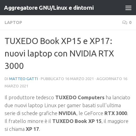
Aggregatore GNU/Linux e dintorni
Salta al contenuto
LAPTOP
0
TUXEDO Book XP15 e XP17:
nuovi laptop con NVIDIA RTX
3000
DI
MATTEO GATTI
· PUBBLICATO
16 MARZO 2021
· AGGIORNATO
16
MARZO 2021
Il produttore tedesco
TUXEDO
Computers
ha lanciato
due nuovi laptop Linux per gamer basati sull’ultima
serie di schede grafiche
NVIDIA
, le GeForce
RTX 3000
.
Il fratello minore è il
TUXEDO Book XP 15
, il maggiore
si chiama
XP 17
.