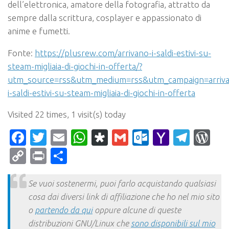
dell’elettronica, amatore della fotografia, attratto da
sempre dalla scrittura, cosplayer e appassionato di
anime e fumetti.
Fonte:
https://plusrew.com/arrivano-i-saldi-estivi-su-
steam-migliaia-di-giochi-in-offerta/?
utm_source=rss&utm_medium=rss&utm_campaign=arriv
i-saldi-estivi-su-steam-migliaia-di-giochi-in-offerta
Visited 22 times, 1 visit(s) today
Facebook
Twitter
Email
WhatsApp
Diaspora
Gmail
Outlook.c
Yahoo
Tele
Wo
Mail
Copy
Print
Condividi
Link
Se vuoi sostenermi, puoi farlo acquistando qualsiasi
cosa dai diversi link di affiliazione che ho nel mio sito
o
partendo da qui
oppure alcune di queste
distribuzioni GNU/Linux che
sono disponibili sul mio