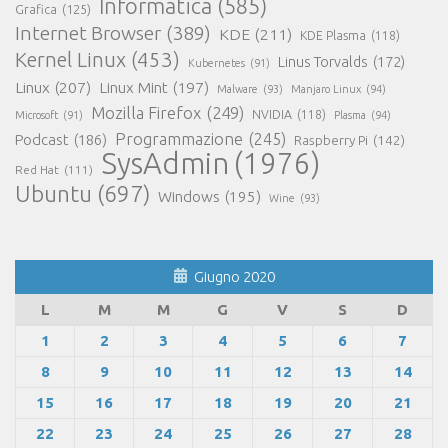
Informatica
(585)
Grafica
(125)
Internet Browser
(389)
KDE
(211)
KDE Plasma
(118)
Kernel Linux
(453)
Linus Torvalds
(172)
Kubernetes
(91)
Linux
(207)
Linux Mint
(197)
Malware
(93)
Manjaro Linux
(94)
Mozilla Firefox
(249)
NVIDIA
(118)
Microsoft
(91)
Plasma
(94)
Programmazione
(245)
Podcast
(186)
Raspberry Pi
(142)
SysAdmin
(1976)
Red Hat
(111)
Ubuntu
(697)
Windows
(195)
Wine
(93)
Giugno 2020
L
M
M
G
V
S
D
1
2
3
4
5
6
7
8
9
10
11
12
13
14
15
16
17
18
19
20
21
22
23
24
25
26
27
28