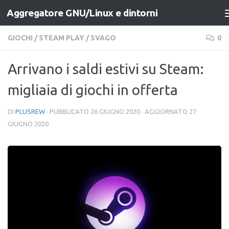
Aggregatore GNU/Linux e dintorni
Salta al contenuto
GIOCHI
/
STEAM PLAY
/
SVAGO
0
Arrivano i saldi estivi su Steam:
migliaia di giochi in offerta
DI
PLUSREW
· PUBBLICATO
26 GIUGNO 2020
· AGGIORNATO
27
GIUGNO 2020