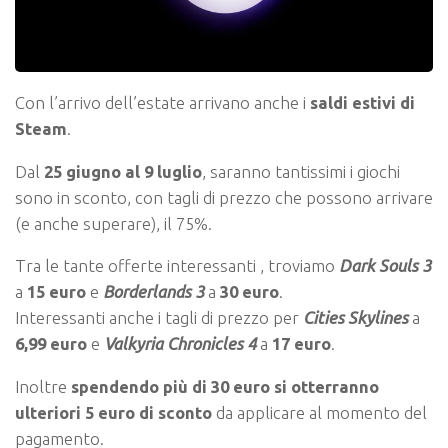
Con l’arrivo dell’estate arrivano anche i
saldi estivi di
Steam
.
Dal
25 giugno al 9
luglio
, saranno tantissimi i giochi
sono in sconto, con tagli di prezzo che possono arrivare
(e anche superare), il 75%.
Tra le tante offerte interessanti , troviamo
Dark Souls 3
a
15 euro
e
Borderlands
3
a
30 euro
.
Interessanti anche i tagli di prezzo per
Cities Skylines
a
6,99 euro
e
Valkyria Chronicles 4
a
17 euro
.
Inoltre
spendendo più di 30 euro
si
otterranno
ulteriori 5 euro di sconto
da applicare al momento del
pagamento.