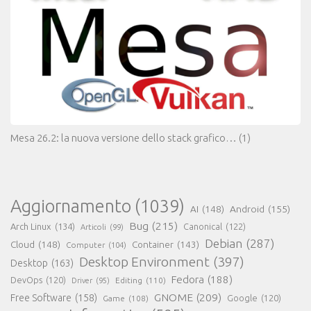
Mesa 26.2: la nuova versione dello stack grafico…
(1)
Aggiornamento
(1039)
AI
(148)
Android
(155)
Bug
(215)
Arch Linux
(134)
Canonical
(122)
Articoli
(99)
Debian
(287)
Cloud
(148)
Container
(143)
Computer
(104)
Desktop Environment
(397)
Desktop
(163)
Fedora
(188)
DevOps
(120)
Editing
(110)
Driver
(95)
GNOME
(209)
Free Software
(158)
Game
(108)
Google
(120)