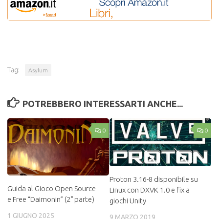
Tag:
Asylum
POTREBBERO INTERESSARTI ANCHE...
0
0
Proton 3.16-8 disponibile su
Guida al Gioco Open Source
Linux con DXVK 1.0 e fix a
e Free “Daimonin” (2° parte)
giochi Unity
1 GIUGNO 2025
9 MARZO 2019