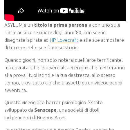
ASYLUM è un
titolo in prima persona
e con uno stile
simile ad alcune opere degli anni ’80, con scene
disegnate ispirate ad
HP Lovecraft
e alle sue atmosfere
di terrore nelle sue famose storie.
Quando giochi, non solo noterai quell’arte terrificante,
ma dovrai anche risolvere alcuni enigmi che metteranno
alla prova i tuoi istinti e la tua destrezza, allo stesso
tempo, trovi tutto ciò che ti aspetti da un videogioco di
avventura.
Questo videogioco horror psicologico è stato
sviluppato da
Senscape
, una società di titoli
indipendenti di Buenos Aires.
Lo scrittore principale è Agustín Cordes, che ne ha