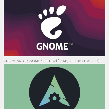
GNOME 50.3 e GNOME 49.8: Novità e Miglioramenti per…
(3)