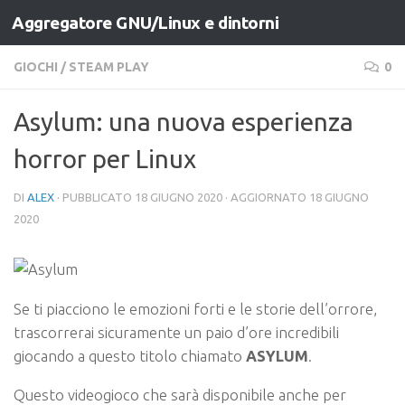
Aggregatore GNU/Linux e dintorni
Salta al contenuto
GIOCHI
/
STEAM PLAY
0
Asylum: una nuova esperienza
horror per Linux
DI
ALEX
· PUBBLICATO
18 GIUGNO 2020
· AGGIORNATO
18 GIUGNO
2020
Se ti piacciono le emozioni forti e le storie dell’orrore,
trascorrerai sicuramente un paio d’ore incredibili
giocando a questo titolo chiamato
ASYLUM
.
Questo videogioco che sarà disponibile anche per