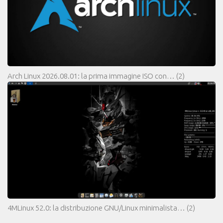
Arch Linux 2026.08.01: la prima immagine ISO con…
(2)
4MLinux 52.0: la distribuzione GNU/Linux minimalista…
(2)