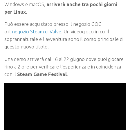
Windows e macOS,
arriverà anche tra pochi giorni
per Linux.
Può essere acquistato presso il negozio GOG
o il
negozio Steam di Valve
. Un videogioco in cui il
soprannaturale e l’avventura sono il corso principale di
questo nuovo titolo.
Una demo arriverà dal 16 al 22 giugno dove puoi giocare
fino a 2 ore per verificare l’esperienza e in coincidenza
con il
Steam Game Festival
.