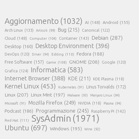
Aggiornamento
(1032)
AI
(148)
Android
(155)
Bug
(215)
Arch Linux
(133)
Canonical
(122)
Articoli
(99)
Debian
(287)
Cloud
(148)
Container
(143)
Computer
(104)
Desktop Environment
(396)
Desktop
(160)
Fedora
(188)
DevOps
(120)
Editing
(110)
Driver
(94)
GNOME
(208)
Free Software
(157)
Google
(120)
Game
(108)
Informatica
(583)
Grafica
(124)
Internet Browser
(388)
KDE
(211)
KDE Plasma
(118)
Kernel Linux
(453)
Linus Torvalds
(172)
Kubernetes
(91)
Linux
(207)
Linux Mint
(197)
Malware
(93)
Manjaro Linux
(94)
Mozilla Firefox
(249)
NVIDIA
(118)
Microsoft
(91)
Plasma
(94)
Programmazione
(245)
Podcast
(186)
Raspberry Pi
(142)
SysAdmin
(1971)
Red Hat
(111)
Ubuntu
(697)
Windows
(195)
Wine
(92)