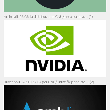
Archcraft 26.08: la distribuzione GNU/Linux basata…
(2)
Driver NVIDIA 610.57.04 per GNU/Linux: fix per oltre…
(2)