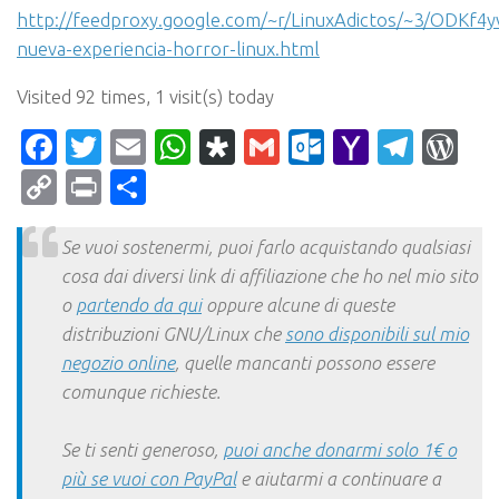
http://feedproxy.google.com/~r/LinuxAdictos/~3/ODKf4
nueva-experiencia-horror-linux.html
Visited 92 times, 1 visit(s) today
Facebook
Twitter
Email
WhatsApp
Diaspora
Gmail
Outlook.c
Yahoo
Tele
Wo
Mail
Copy
Print
Condividi
Link
Se vuoi sostenermi, puoi farlo acquistando qualsiasi
cosa dai diversi link di affiliazione che ho nel mio sito
o
partendo da qui
oppure alcune di queste
distribuzioni GNU/Linux che
sono disponibili sul mio
negozio online
, quelle mancanti possono essere
comunque richieste.
Se ti senti generoso,
puoi anche donarmi solo 1€ o
più se vuoi con PayPal
e aiutarmi a continuare a