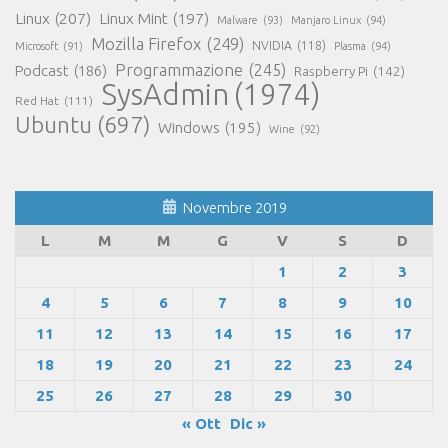
Linux
(207)
Linux Mint
(197)
Malware
(93)
Manjaro Linux
(94)
Mozilla Firefox
(249)
NVIDIA
(118)
Microsoft
(91)
Plasma
(94)
Programmazione
(245)
Podcast
(186)
Raspberry Pi
(142)
SysAdmin
(1974)
Red Hat
(111)
Ubuntu
(697)
Windows
(195)
Wine
(92)
Novembre 2019
L
M
M
G
V
S
D
1
2
3
4
5
6
7
8
9
10
11
12
13
14
15
16
17
18
19
20
21
22
23
24
25
26
27
28
29
30
« Ott
Dic »