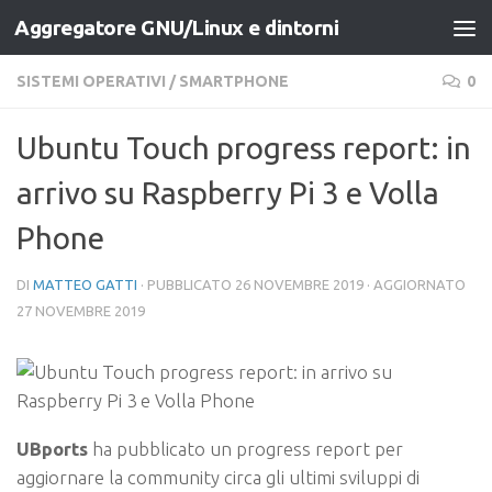
Aggregatore GNU/Linux e dintorni
Salta al contenuto
SISTEMI OPERATIVI
/
SMARTPHONE
0
Ubuntu Touch progress report: in
arrivo su Raspberry Pi 3 e Volla
Phone
DI
MATTEO GATTI
· PUBBLICATO
26 NOVEMBRE 2019
· AGGIORNATO
27 NOVEMBRE 2019
UBports
ha pubblicato un progress report per
aggiornare la community circa gli ultimi sviluppi di