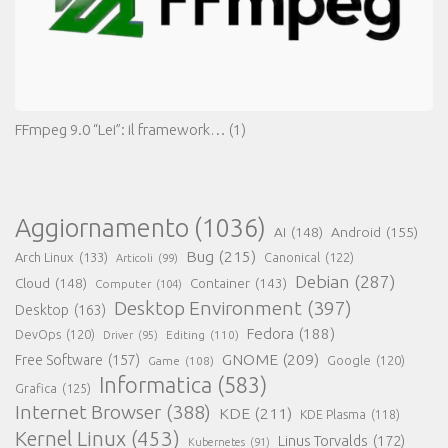
FFmpeg 9.0 “Lei”: il framework…
(1)
Aggiornamento
(1036)
AI
(148)
Android
(155)
Bug
(215)
Arch Linux
(133)
Canonical
(122)
Articoli
(99)
Debian
(287)
Cloud
(148)
Container
(143)
Computer
(104)
Desktop Environment
(397)
Desktop
(163)
Fedora
(188)
DevOps
(120)
Editing
(110)
Driver
(95)
GNOME
(209)
Free Software
(157)
Game
(108)
Google
(120)
Informatica
(583)
Grafica
(125)
Internet Browser
(388)
KDE
(211)
KDE Plasma
(118)
Kernel Linux
(453)
Linus Torvalds
(172)
Kubernetes
(91)