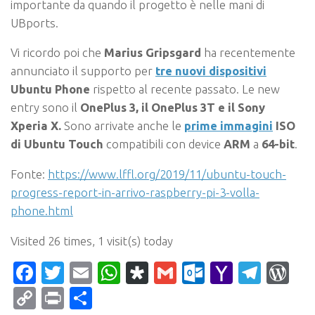
importante da quando il progetto è nelle mani di
UBports.
Vi ricordo poi che
Marius Gripsgard
ha recentemente
annunciato il supporto per
tre nuovi dispositivi
Ubuntu Phone
rispetto al recente passato. Le new
entry sono il
OnePlus 3, il OnePlus 3T e il Sony
Xperia X.
Sono arrivate anche le
prime immagini
ISO
di Ubuntu Touch
compatibili con device
ARM
a
64-bit
.
Fonte:
https://www.lffl.org/2019/11/ubuntu-touch-
progress-report-in-arrivo-raspberry-pi-3-volla-
phone.html
Visited 26 times, 1 visit(s) today
Facebook
Twitter
Email
WhatsApp
Diaspora
Gmail
Outlook.c
Yahoo
Tele
Wo
Mail
Copy
Print
Condividi