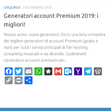
GNU/LINUX
2 NOVEMBRE 2019
Generatori account Premium 2019: i
migliori!
Nuovo anno, nuovi generatori. Ecco una lista completa
dei migliori generatori di account Premium (gratis e
non) per tutti i servizi principali di file-hosting,
streaming musicale e via dicendo. Godeteveli!
Generatori account premium per...
Facebook
Twitter
Email
WhatsApp
Diaspora
Gmail
Outlook.c
Yahoo
Tele
Wo
Mail
Copy
Print
Condividi
Link