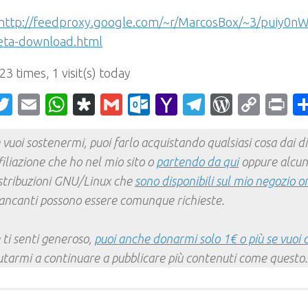
http://feedproxy.google.com/~r/MarcosBox/~3/puiy0nW
eta-download.html
 23 times, 1 visit(s) today
acebook
Twitter
Email
WhatsApp
Diaspora
Gmail
Outlook.com
Yahoo
Telegram
WordPr
Cop
Pr
Mail
Link
 vuoi sostenermi, puoi farlo acquistando qualsiasi cosa dai div
filiazione che ho nel mio sito o
partendo da qui
oppure alcun
stribuzioni GNU/Linux che
sono disponibili sul mio negozio o
ncanti possono essere comunque richieste.
 ti senti generoso,
puoi anche donarmi solo 1€ o più se vuoi 
utarmi a continuare a pubblicare più contenuti come questo.