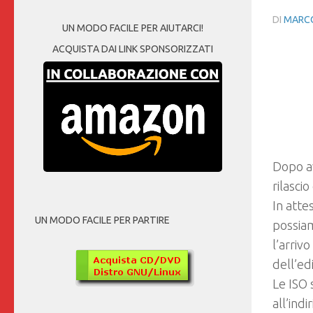
DI
MARCO
UN MODO FACILE PER AIUTARCI!
ACQUISTA DAI LINK SPONSORIZZATI
Dopo av
rilasci
In atte
UN MODO FACILE PER PARTIRE
possiam
l’arriv
dell’ed
Le ISO 
all’indi