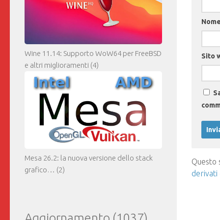
Nom
Wine 11.14: Supporto WoW64 per FreeBSD
Sito 
e altri miglioramenti
(4)
Sa
comm
Mesa 26.2: la nuova versione dello stack
Questo s
grafico…
(2)
derivati
Aggiornamento
(1037)