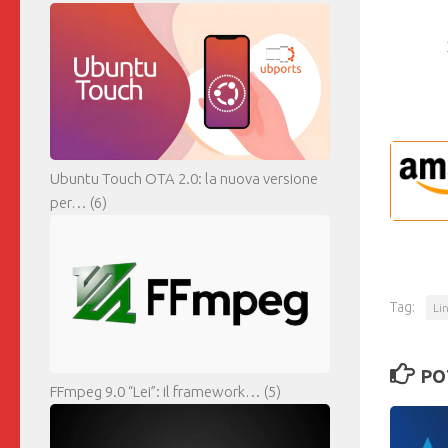
Ubuntu Touch OTA 2.0: la nuova versione
per…
(6)
Tag:
Li
PO
FFmpeg 9.0 “Lei”: il framework…
(5)