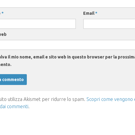
e
*
Email
*
web
lva il mio nome, email e sito web in questo browser per la prossim
ento.
ito utilizza Akismet per ridurre lo spam.
Scopri come vengono el
 dai commenti
.