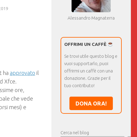
2019
Alessandro Magnaterra
OFFRIMI UN CAFFÈ
Se trovi utile questo blog e
vuoi supportarlo, puoi
offrirmi un caffè con una
nt ha
approvato
il
donazione. Grazie per il
d Xfce.
tuo contributo!
ossime ore,
cipale che vede
DONA ORA!
orsi mesi) e
Cerca nel blog