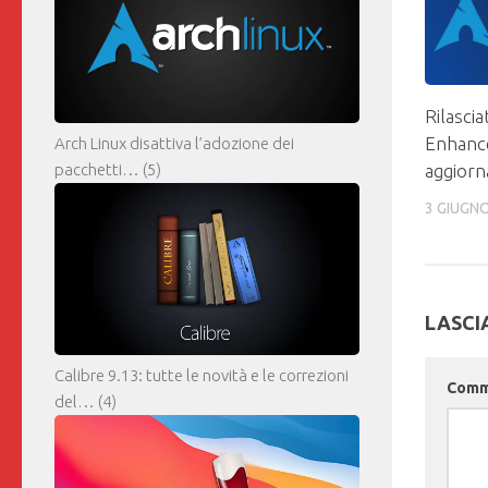
Rilasci
Enhance
Arch Linux disattiva l’adozione dei
aggiorn
pacchetti…
(5)
3 GIUGN
LASCI
Calibre 9.13: tutte le novità e le correzioni
Com
del…
(4)