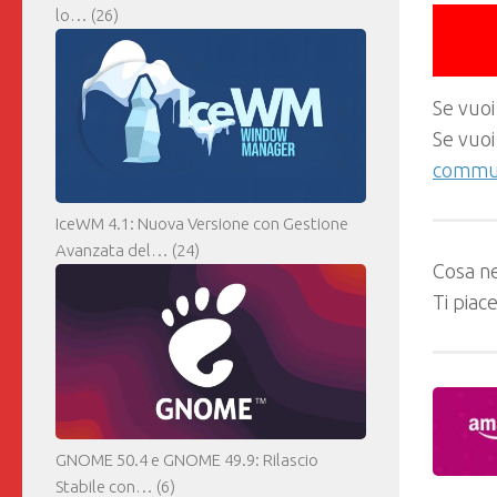
lo…
(26)
Se vuoi
Se vuoi
commun
IceWM 4.1: Nuova Versione con Gestione
Avanzata del…
(24)
Cosa ne
Ti piac
GNOME 50.4 e GNOME 49.9: Rilascio
Stabile con…
(6)