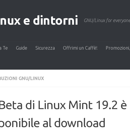
ux e dintorni
GNU/Linux for everyone
a Te
Guide
Sicurezza
Offrimi un Caffè!
Promozioni,
BUZIONI GNU/LINUX
Beta di Linux Mint 19.2 è
ponibile al download