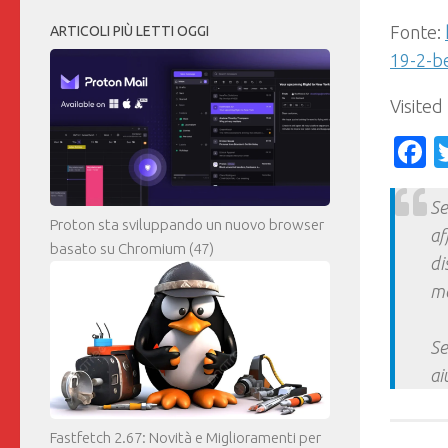
Fonte:
ARTICOLI PIÙ LETTI OGGI
19-2-b
Visited
F
Se
Proton sta sviluppando un nuovo browser
af
basato su Chromium
(47)
di
ma
Se
ai
Fastfetch 2.67: Novità e Miglioramenti per