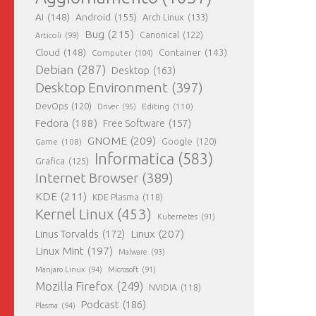
AI
(148)
Android
(155)
Arch Linux
(133)
Bug
(215)
Canonical
(122)
Articoli
(99)
Cloud
(148)
Container
(143)
Computer
(104)
Debian
(287)
Desktop
(163)
Desktop Environment
(397)
DevOps
(120)
Editing
(110)
Driver
(95)
Fedora
(188)
Free Software
(157)
GNOME
(209)
Game
(108)
Google
(120)
Informatica
(583)
Grafica
(125)
Internet Browser
(389)
KDE
(211)
KDE Plasma
(118)
Kernel Linux
(453)
Kubernetes
(91)
Linux
(207)
Linus Torvalds
(172)
Linux Mint
(197)
Malware
(93)
Manjaro Linux
(94)
Microsoft
(91)
Mozilla Firefox
(249)
NVIDIA
(118)
Podcast
(186)
Plasma
(94)