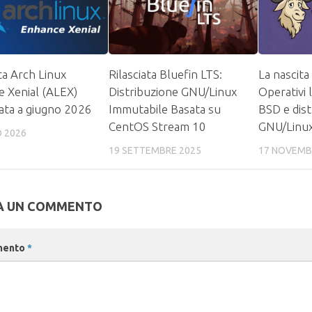
ata Arch Linux
Rilasciata Bluefin LTS:
La nascita
 Xenial (ALEX)
Distribuzione GNU/Linux
Operativi 
ata a giugno 2026
Immutabile Basata su
BSD e dist
CentOS Stream 10
GNU/Linu
O 2026
19 SETTEMBRE 2025
17 NOVEMB
A UN COMMENTO
mento
*