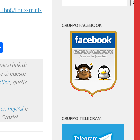
Cer
1hn8/linux-mint-
GRUPPO FACEBOOK
ess
y
int
Condividi
ersi link di
e di queste
nline
, quelle
con PayPal
e
 Grazie!
GRUPPO TELEGRAM