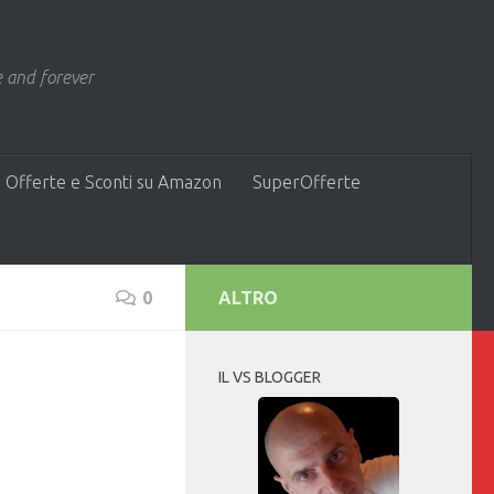
 and forever
 Offerte e Sconti su Amazon
SuperOfferte
0
ALTRO
IL VS BLOGGER