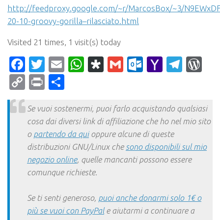
http://feedproxy.google.com/~r/MarcosBox/~3/N9EWxDF
20-10-groovy-gorilla–rilasciato.html
Visited 21 times, 1 visit(s) today
Facebook
Twitter
Email
WhatsApp
Diaspora
Gmail
Outlook.c
Yahoo
Tele
Wo
Mail
Copy
Print
Condividi
Link
Se vuoi sostenermi, puoi farlo acquistando qualsiasi
cosa dai diversi link di affiliazione che ho nel mio sito
o
partendo da qui
oppure alcune di queste
distribuzioni GNU/Linux che
sono disponibili sul mio
negozio online
, quelle mancanti possono essere
comunque richieste.
Se ti senti generoso,
puoi anche donarmi solo 1€ o
più se vuoi con PayPal
e aiutarmi a continuare a