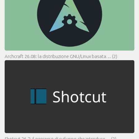
Archcraft 26.08: la distribuzione GNU/Linux basata…
(2)
Shotcut 26.7: il percorso di sviluppo che introduce…
(2)