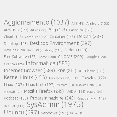
Aggiornamento
(1037)
AI
(148)
Android
(155)
Bug
(215)
Arch Linux
(133)
Canonical
(122)
Articoli
(99)
Debian
(287)
Cloud
(148)
Container
(143)
Computer
(104)
Desktop Environment
(397)
Desktop
(163)
Fedora
(188)
DevOps
(120)
Editing
(110)
Driver
(95)
GNOME
(209)
Free Software
(157)
Game
(108)
Google
(120)
Informatica
(583)
Grafica
(125)
Internet Browser
(389)
KDE
(211)
KDE Plasma
(118)
Kernel Linux
(453)
Linus Torvalds
(172)
Kubernetes
(91)
Linux
(207)
Linux Mint
(197)
Malware
(93)
Manjaro Linux
(94)
Mozilla Firefox
(249)
NVIDIA
(118)
Microsoft
(91)
Plasma
(94)
Programmazione
(245)
Podcast
(186)
Raspberry Pi
(142)
SysAdmin
(1975)
Red Hat
(111)
Ubuntu
(697)
Windows
(195)
Wine
(92)