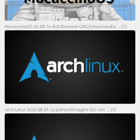
MocaccinoOS 26.08: la distribuzione GNU/Linux basata…
(1)
Arch Linux 2026.08.01: la prima immagine ISO con…
(1)