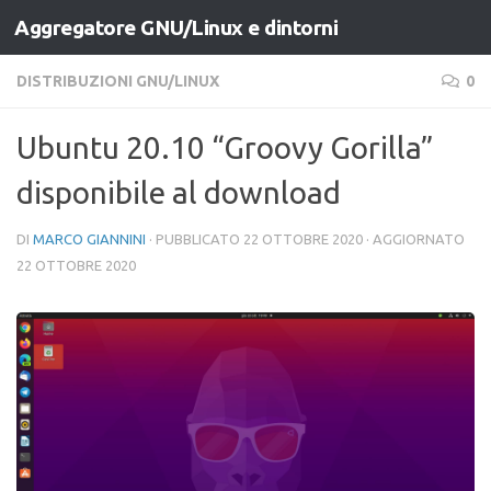
Aggregatore GNU/Linux e dintorni
Salta al contenuto
DISTRIBUZIONI GNU/LINUX
0
Ubuntu 20.10 “Groovy Gorilla”
disponibile al download
DI
MARCO GIANNINI
· PUBBLICATO
22 OTTOBRE 2020
· AGGIORNATO
22 OTTOBRE 2020