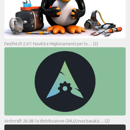
Fastfetch 2.67: Novità e Miglioramenti per lo…
(2)
Archcraft 26.08: la distribuzione GNU/Linux basata…
(2)