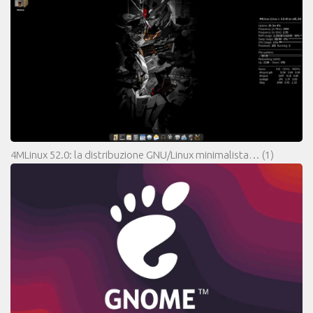
4MLinux 52.0: la distribuzione GNU/Linux minimalista…
(1)