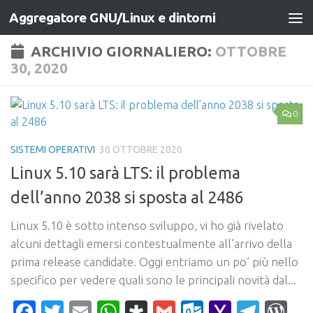
Aggregatore GNU/Linux e dintorni
Salta al contenuto
ARCHIVIO GIORNALIERO:
OTTOBRE
30, 2020
0
SISTEMI OPERATIVI
30 OTTOBRE 2020
Linux 5.10 sarà LTS: il problema
dell’anno 2038 si sposta al 2486
Linux 5.10 è sotto intenso sviluppo, vi ho già rivelato
alcuni dettagli emersi contestualmente all’arrivo della
prima release candidate. Oggi entriamo un po’ più nello
specifico per vedere quali sono le principali novità dal...
Facebook
Twitter
Email
WhatsApp
Diaspora
Gmail
Outlook.c
Yahoo
Tele
Wo