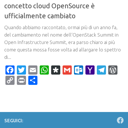
concetto cloud OpenSource è
ufficialmente cambiato
Quando abbiamo raccontato, ormai più di un anno fa,
del cambiamento nel nome dell’OpenStack Summit in
Open Infrastructure Summit, era parso chiaro ai più
come questa mossa fosse volta ad allargare lo spettro
di...
Facebook
Twitter
Email
WhatsApp
Diaspora
Gmail
Outlook.c
Yahoo
Tele
Wo
Mail
Copy
Print
Condividi
Link
SEGUICI: