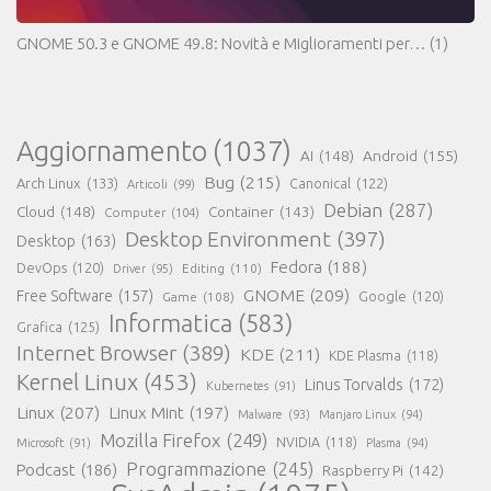
GNOME 50.3 e GNOME 49.8: Novità e Miglioramenti per…
(1)
Aggiornamento
(1037)
AI
(148)
Android
(155)
Bug
(215)
Arch Linux
(133)
Canonical
(122)
Articoli
(99)
Debian
(287)
Cloud
(148)
Container
(143)
Computer
(104)
Desktop Environment
(397)
Desktop
(163)
Fedora
(188)
DevOps
(120)
Editing
(110)
Driver
(95)
GNOME
(209)
Free Software
(157)
Game
(108)
Google
(120)
Informatica
(583)
Grafica
(125)
Internet Browser
(389)
KDE
(211)
KDE Plasma
(118)
Kernel Linux
(453)
Linus Torvalds
(172)
Kubernetes
(91)
Linux
(207)
Linux Mint
(197)
Malware
(93)
Manjaro Linux
(94)
Mozilla Firefox
(249)
NVIDIA
(118)
Microsoft
(91)
Plasma
(94)
Programmazione
(245)
Podcast
(186)
Raspberry Pi
(142)