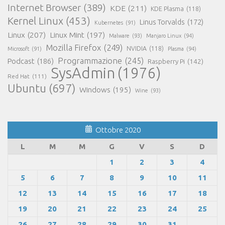
Internet Browser
(389)
KDE
(211)
KDE Plasma
(118)
Kernel Linux
(453)
Linus Torvalds
(172)
Kubernetes
(91)
Linux
(207)
Linux Mint
(197)
Malware
(93)
Manjaro Linux
(94)
Mozilla Firefox
(249)
NVIDIA
(118)
Microsoft
(91)
Plasma
(94)
Programmazione
(245)
Podcast
(186)
Raspberry Pi
(142)
SysAdmin
(1976)
Red Hat
(111)
Ubuntu
(697)
Windows
(195)
Wine
(93)
Ottobre 2020
L
M
M
G
V
S
D
1
2
3
4
5
6
7
8
9
10
11
12
13
14
15
16
17
18
19
20
21
22
23
24
25
26
27
28
29
30
31