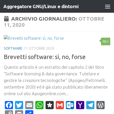
Aggregatore GNU/Linux e dintorni
Salta al contenuto
ARCHIVIO GIORNALIERO:
OTTOBRE
11, 2020
0
SOFTWARE
11 OTTOBRE 2020
Brevetti software: sì, no, forse
Questo articolo è un estratto del capitolo 2 del libro
“Software licensing & data governance. Tutelare e
gestire le creazioni tecnologiche” (Apogeo/Feltrinelli,
settembre 2020) ed è già stato pubblicato liberamente
online sul sito Apogeonline.com...
Facebook
Twitter
Email
WhatsApp
Diaspora
Gmail
Outlook.c
Yahoo
Tele
Wo
Mail