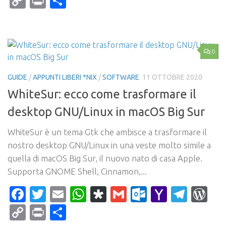
Copy
Print
Condividi
Link
0
GUIDE
/
APPUNTI LIBERI *NIX
/
SOFTWARE
11 OTTOBRE 2020
WhiteSur: ecco come trasformare il
desktop GNU/Linux in macOS Big Sur
WhiteSur è un tema Gtk che ambisce a trasformare il
nostro desktop GNU/Linux in una veste molto simile a
quella di macOS Big Sur, il nuovo nato di casa Apple.
Supporta GNOME Shell, Cinnamon,...
Facebook
Twitter
Email
WhatsApp
Diaspora
Gmail
Outlook.c
Yahoo
Tele
Wo
Mail
Copy
Print
Condividi