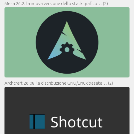
Mesa 26.2: la nuova versione dello stack grafico…
(2)
Archcraft 26.08: la distribuzione GNU/Linux basata…
(2)