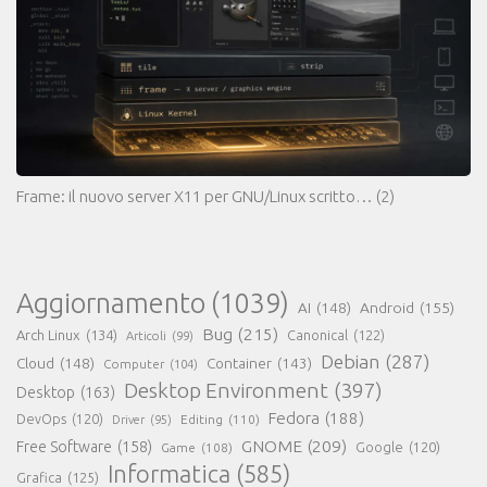
Frame: il nuovo server X11 per GNU/Linux scritto…
(2)
Aggiornamento
(1039)
AI
(148)
Android
(155)
Bug
(215)
Arch Linux
(134)
Canonical
(122)
Articoli
(99)
Debian
(287)
Cloud
(148)
Container
(143)
Computer
(104)
Desktop Environment
(397)
Desktop
(163)
Fedora
(188)
DevOps
(120)
Editing
(110)
Driver
(95)
GNOME
(209)
Free Software
(158)
Game
(108)
Google
(120)
Informatica
(585)
Grafica
(125)