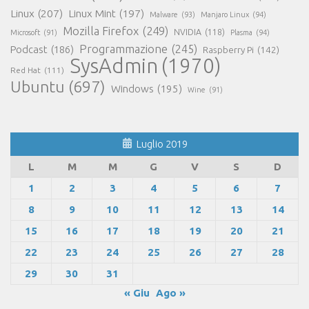
Linux
(207)
Linux Mint
(197)
Malware
(93)
Manjaro Linux
(94)
Mozilla Firefox
(249)
NVIDIA
(118)
Microsoft
(91)
Plasma
(94)
Programmazione
(245)
Podcast
(186)
Raspberry Pi
(142)
SysAdmin
(1970)
Red Hat
(111)
Ubuntu
(697)
Windows
(195)
Wine
(91)
Luglio 2019
L
M
M
G
V
S
D
1
2
3
4
5
6
7
8
9
10
11
12
13
14
15
16
17
18
19
20
21
22
23
24
25
26
27
28
29
30
31
« Giu
Ago »