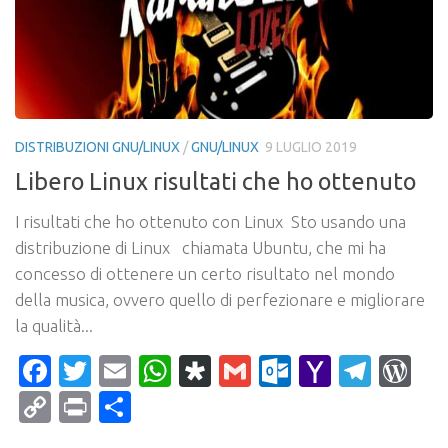
DISTRIBUZIONI GNU/LINUX
/
GNU/LINUX
9 LUGLIO 2019
Libero Linux risultati che ho ottenuto
I risultati che ho ottenuto con Linux Sto usando una
distribuzione di Linux chiamata Ubuntu, che mi ha
concesso di ottenere un certo risultato nel mondo
della musica, ovvero quello di perfezionare e migliorare
la qualità...
Facebook
Twitter
Email
WhatsApp
Diaspora
Gmail
Outlook.c
Yahoo
Tele
Wo
Mail
Copy
Print
Condividi
Link