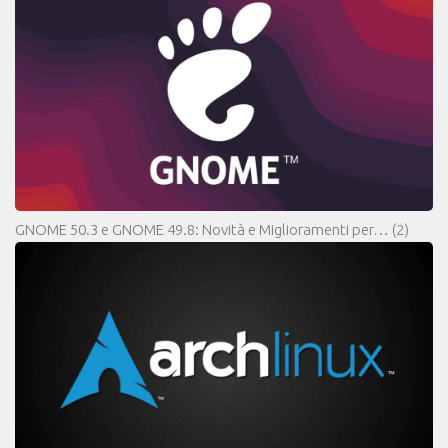
GNOME 50.3 e GNOME 49.8: Novità e Miglioramenti per…
(2)