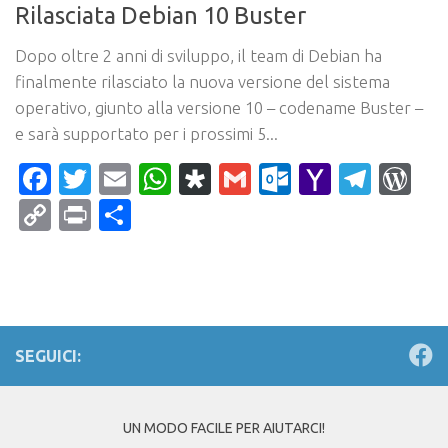
Rilasciata Debian 10 Buster
Dopo oltre 2 anni di sviluppo, il team di Debian ha
finalmente rilasciato la nuova versione del sistema
operativo, giunto alla versione 10 – codename Buster –
e sarà supportato per i prossimi 5...
Facebook
Twitter
Email
WhatsApp
Diaspora
Gmail
Outlook.c
Yahoo
Tele
Wo
Mail
Copy
Print
Condividi
Link
SEGUICI:
UN MODO FACILE PER AIUTARCI!