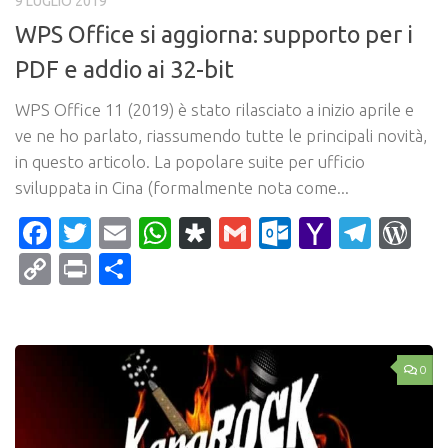
9 LUGLIO 2019
WPS Office si aggiorna: supporto per i
PDF e addio ai 32-bit
WPS Office 11 (2019) è stato rilasciato a inizio aprile e
ve ne ho parlato, riassumendo tutte le principali novità,
in questo articolo. La popolare suite per ufficio
sviluppata in Cina (formalmente nota come...
Facebook
Twitter
Email
WhatsApp
Diaspora
Gmail
Outlook.c
Yahoo
Tele
Wo
Mail
Copy
Print
Condividi
Link
0