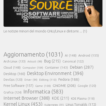
Le notizie minori del mondo GNU/Linux e dintorni…
(1)
Aggiornamento
(1031)
AI
(148)
Android
(155)
Bug
(215)
Arch Linux
(133)
Canonical
(122)
Articoli
(99)
Debian
(287)
Cloud
(148)
Container
(143)
Computer
(104)
Desktop Environment
(396)
Desktop
(160)
Fedora
(188)
DevOps
(120)
Editing
(110)
Driver
(94)
GNOME
(208)
Free Software
(157)
Google
(120)
Game
(108)
Informatica
(583)
Grafica
(124)
Internet Browser
(388)
KDE
(211)
KDE Plasma
(118)
Kernel Linux
(453)
Linus Torvalds
(172)
Kubernetes
(91)