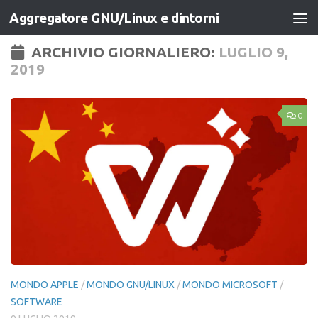
Aggregatore GNU/Linux e dintorni
Salta al contenuto
ARCHIVIO GIORNALIERO:
LUGLIO 9,
2019
0
MONDO APPLE
/
MONDO GNU/LINUX
/
MONDO MICROSOFT
/
SOFTWARE