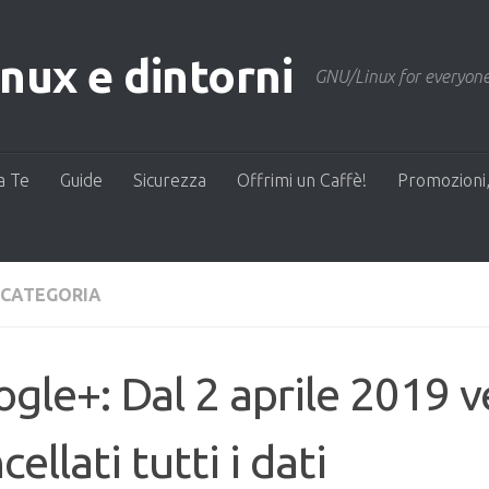
ux e dintorni
GNU/Linux for everyone
a Te
Guide
Sicurezza
Offrimi un Caffè!
Promozioni,
 CATEGORIA
gle+: Dal 2 aprile 2019 
cellati tutti i dati