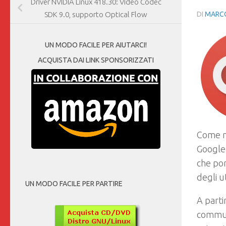
Driver NVIDIA Linux 418.30: Video Codec
DI
MARCO
SDK 9.0, supporto Optical Flow
UN MODO FACILE PER AIUTARCI!
ACQUISTA DAI LINK SPONSORIZZATI
Come mo
Google
che por
degli u
UN MODO FACILE PER PARTIRE
A parti
communi