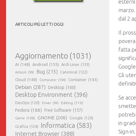
esterni
marzo. 
dal 2 ap
ARTICOLI PIÙ LETTI OGGI
Il pros
povera 
fatta p
Aggiornamento
(1031)
signifi
AI
(148)
Android
(155)
Arch Linux
(133)
Google+
Bug
(215)
Canonical
(122)
Articoli
(99)
Gli ute
Cloud
(148)
Container
(143)
Computer
(104)
definit
Debian
(287)
Desktop
(160)
Desktop Environment
(396)
Se acce
DevOps
(120)
Editing
(110)
Driver
(94)
smetter
Fedora
(188)
Free Software
(157)
potrebb
GNOME
(208)
Google
(120)
Game
(108)
in grad
Informatica
(583)
Grafica
(124)
Sign-in
Internet Browser
(388)