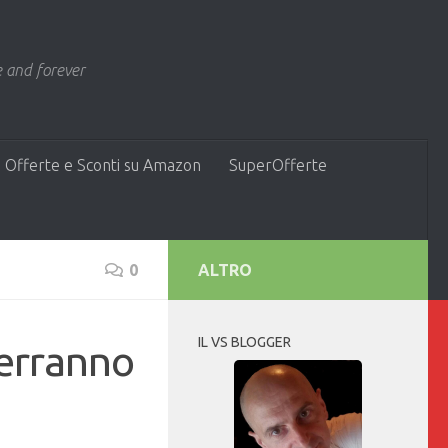
 and forever
 Offerte e Sconti su Amazon
SuperOfferte
0
ALTRO
IL VS BLOGGER
verranno