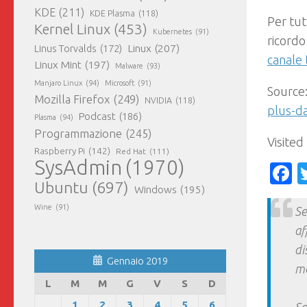
KDE
(211)
KDE Plasma
(118)
Per tut
Kernel Linux
(453)
Kubernetes
(91)
ricordo
Linux
(207)
Linus Torvalds
(172)
canale
Linux Mint
(197)
Malware
(93)
Manjaro Linux
(94)
Microsoft
(91)
Source
Mozilla Firefox
(249)
NVIDIA
(118)
plus-da
Podcast
(186)
Plasma
(94)
Programmazione
(245)
Visited
Raspberry Pi
(142)
Red Hat
(111)
SysAdmin
(1970)
F
Ubuntu
(697)
Windows
(195)
Wine
(91)
Se
af
di
Gennaio 2019
ma
L
M
M
G
V
S
D
1
2
3
4
5
6