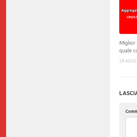
Miglior
quale 
29 AGOS
LASCI
Com