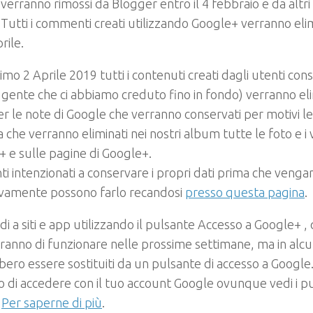
 verranno rimossi da Blogger entro il 4 febbraio e da altri si
Tutti i commenti creati utilizzando Google+ verranno elim
rile.
simo 2 Aprile 2019 tutti i contenuti creati dagli utenti con
gente che ci abbiamo creduto fino in fondo) verranno eli
er le note di Google che verranno conservati per motivi le
ca che verranno eliminati nei nostri album tutte le foto e i
 e sulle pagine di Google+.
nti intenzionati a conservare i propri dati prima che venga
ivamente possono farlo recandosi
presso questa pagina
.
di a siti e app utilizzando il pulsante Accesso a Google+ ,
anno di funzionare nelle prossime settimane, ma in alcun
ero essere sostituiti da un pulsante di accesso a Googl
o di accedere con il tuo account Google ovunque vedi i pu
.
Per saperne di più
.