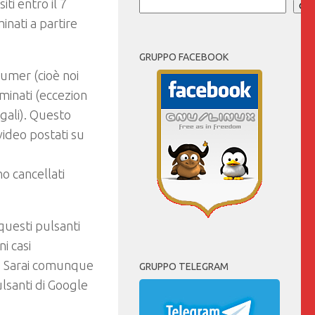
ti entro il 7
Cer
inati a partire
GRUPPO FACEBOOK
sumer (cioè noi
minati (eccezion
gali). Questo
 video postati su
no cancellati
 questi pulsanti
i casi
e. Sarai comunque
GRUPPO TELEGRAM
lsanti di Google