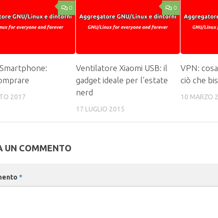
0
0
 Smartphone:
Ventilatore Xiaomi USB: il
VPN: cosa
comprare
gadget ideale per l’estate
ciò che bi
nerd
TO 2017
10 MARZO 
17 LUGLIO 2015
A UN COMMENTO
mento
*