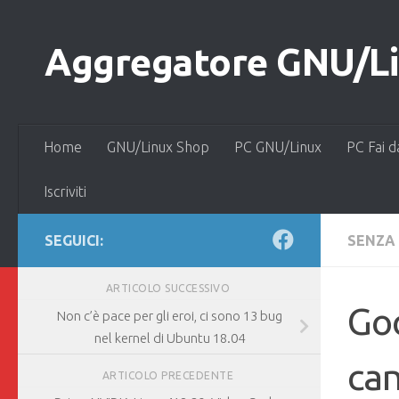
Salta al contenuto
Aggregatore GNU/Lin
Home
GNU/Linux Shop
PC GNU/Linux
PC Fai d
Iscriviti
SEGUICI:
SENZA
ARTICOLO SUCCESSIVO
Goo
Non c’è pace per gli eroi, ci sono 13 bug
nel kernel di Ubuntu 18.04
can
ARTICOLO PRECEDENTE