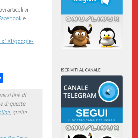
i articoli vi
Facebook
e
Lx1XI/google-
ISCRIVITI AL CANALE
ess
y
int
Condividi
ersi link di
e di queste
nline
, quelle