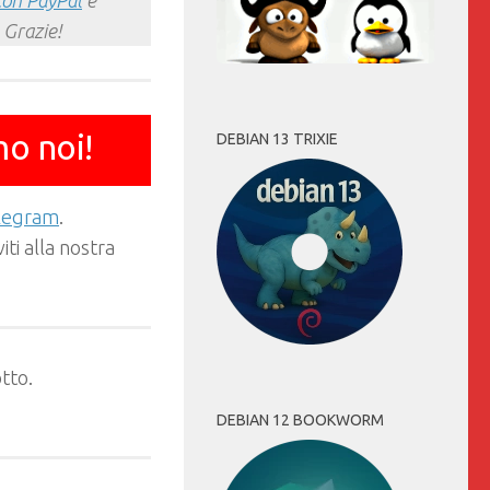
con PayPal
e
 Grazie!
mo noi!
DEBIAN 13 TRIXIE
elegram
.
ti alla nostra
tto.
DEBIAN 12 BOOKWORM