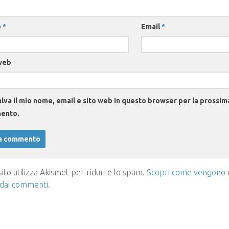
e
*
Email
*
web
lva il mio nome, email e sito web in questo browser per la prossim
ento.
ito utilizza Akismet per ridurre lo spam.
Scopri come vengono el
 dai commenti
.