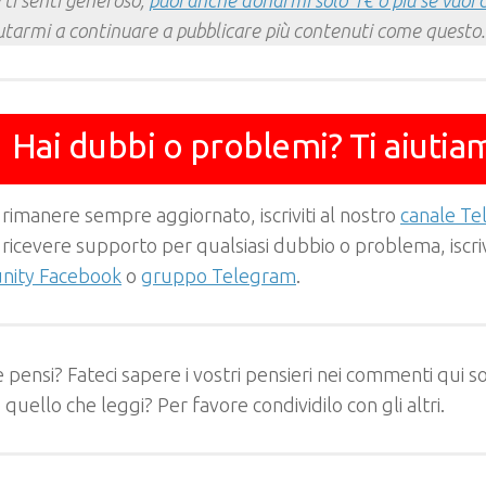
 ti senti generoso,
puoi anche donarmi solo 1€ o più se vuoi 
utarmi a continuare a pubblicare più contenuti come questo.
Hai dubbi o problemi? Ti aiutia
 rimanere sempre aggiornato, iscriviti al nostro
canale T
 ricevere supporto per qualsiasi dubbio o problema, iscrivi
ity Facebook
o
gruppo Telegram
.
 pensi? Fateci sapere i vostri pensieri nei commenti qui so
e quello che leggi? Per favore condividilo con gli altri.