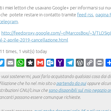
ti i miei lettori che usavano Google+ per informarsi sui nuov
 che potete restare in contatto tramite
feed rss
,
pagina 
 telegram
.
:
http://feedproxy.google.com/~r/MarcosBox/~3/TLO5ig
l-2-aprile-2019-cancellazione.html
 11 times, 1 visit(s) today
acebook
Twitter
Email
WhatsApp
Diaspora
Gmail
Outlook.com
Yahoo
Telegram
WordPr
Cop
Pr
Mail
Link
 vuoi sostenermi, puoi farlo acquistando qualsiasi cosa dai div
filiazione che ho nel mio sito o
partendo da qui
oppure alcun
stribuzioni GNU/Linux che
sono disponibili sul mio negozio o
ncanti possono essere comunque richieste.