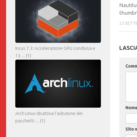
Nautilus
thumbn
25 SETT
LASCI
Incus 7.3: Accelerazione GPU condivisa e
13…
(1)
Com
Nom
Arch Linux disattiva l’adozione dei
pacchetti…
(1)
Sito 