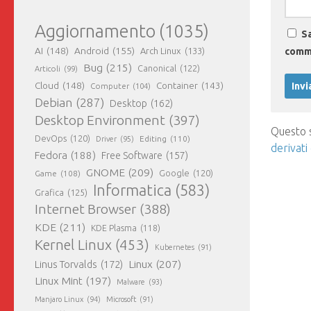
Aggiornamento
(1035)
Sa
AI
(148)
Android
(155)
Arch Linux
(133)
comm
Bug
(215)
Canonical
(122)
Articoli
(99)
Cloud
(148)
Container
(143)
Computer
(104)
Debian
(287)
Desktop
(162)
Desktop Environment
(397)
Questo s
DevOps
(120)
Editing
(110)
Driver
(95)
derivati
Fedora
(188)
Free Software
(157)
GNOME
(209)
Game
(108)
Google
(120)
Informatica
(583)
Grafica
(125)
Internet Browser
(388)
KDE
(211)
KDE Plasma
(118)
Kernel Linux
(453)
Kubernetes
(91)
Linux
(207)
Linus Torvalds
(172)
Linux Mint
(197)
Malware
(93)
Manjaro Linux
(94)
Microsoft
(91)