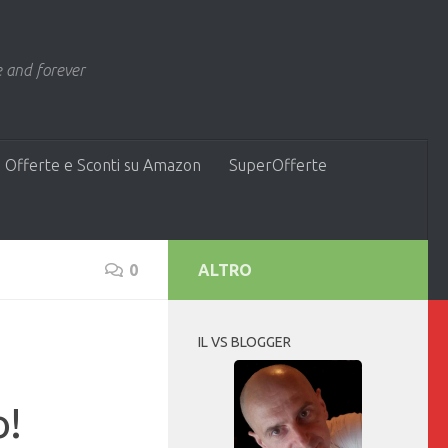
 and forever
 Offerte e Sconti su Amazon
SuperOfferte
0
ALTRO
IL VS BLOGGER
o!