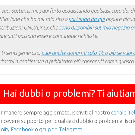
Mail
Link
 vuoi sostenermi, puoi farlo acquistando qualsiasi cosa dai div
filiazione che ho nel mio sito o
partendo da qui
oppure alcun
stribuzioni GNU/Linux che
sono disponibili sul mio negozio o
ncanti possono essere comunque richieste.
 ti senti generoso,
puoi anche donarmi solo 1€ o più se vuoi 
utarmi a continuare a pubblicare più contenuti come questo.
Hai dubbi o problemi? Ti aiutia
 rimanere sempre aggiornato, iscriviti al nostro
canale T
 ricevere supporto per qualsiasi dubbio o problema, iscrivi
ity Facebook
o
gruppo Telegram
.