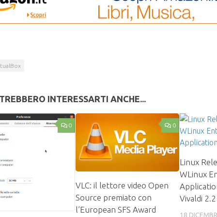
rtualBox
TREBBERO INTERESSARTI ANCHE...
0
0
Linux Rel
WLinux En
VLC: il lettore video Open
Applicatio
Source premiato con
Vivaldi 2.2
l’European SFS Award
18 DICEMBR