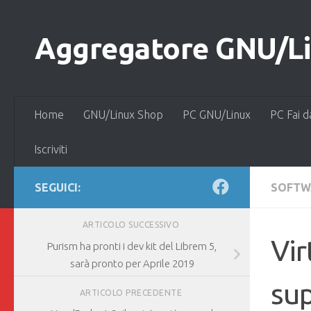
Salta al contenuto
Aggregatore GNU/Lin
Home
GNU/Linux Shop
PC GNU/Linux
PC Fai d
Iscriviti
SEGUICI:
SOFTW
ARTICOLO SUCCESSIVO
Vir
Purism ha pronti i dev kit del Librem 5,
sarà pronto per Aprile 2019
sup
ARTICOLO PRECEDENTE