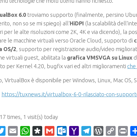
enti tecnologie che molti utenti hanno richiesto.
ualBox 6.0
troviamo supporto (finalmente, persino Ub
erito, non so se mi spiego) all’
HiDPI
(la scalabilità dell’int
ri per le alte risoluzioni come 2K, 4K e via dicendo), la poss
re le macchine virtuali verso Oracle Cloud, supporto di
c
la OS/2
, supporto per registrazione audio/video migliorat
e virtuali guest, abilitata la
grafica VMSVGA su Linux
d
o per Kernel 4.20, bugfix vari ed altri miglioramenti
che 
to, VirtualBox è disponibile per Windows, Linux, Mac OS, So
:
https://tuxnews.it/virtualbox-6-0-rilasciato-con-suppor
 17 times, 1 visit(s) today
acebook
Twitter
Email
WhatsApp
Diaspora
Gmail
Outlook.com
Yahoo
Telegram
WordPr
Cop
Pr