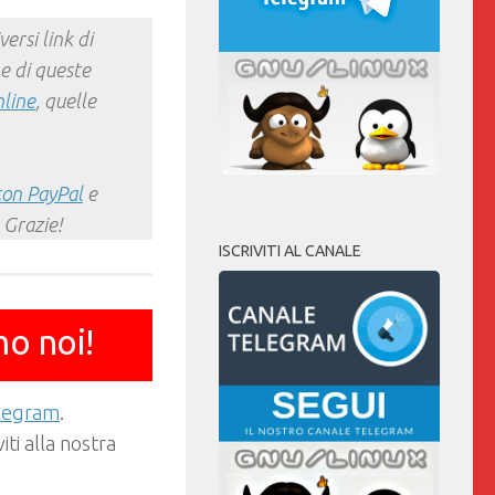
ersi link di
e di queste
nline
, quelle
con PayPal
e
 Grazie!
ISCRIVITI AL CANALE
mo noi!
elegram
.
ti alla nostra