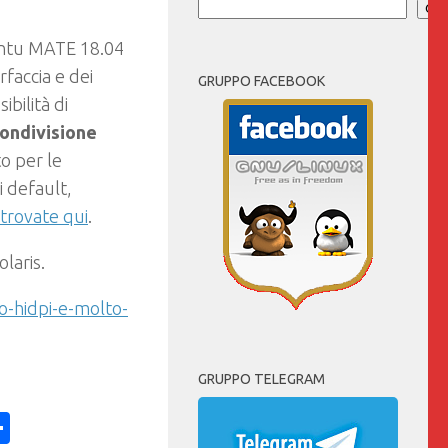
Cer
untu MATE 18.04
erfaccia e dei
GRUPPO FACEBOOK
ibilità di
ondivisione
o per le
i default,
trovate qui
.
laris.
to-hidpi-e-molto-
GRUPPO TELEGRAM
ess
y
int
Condividi