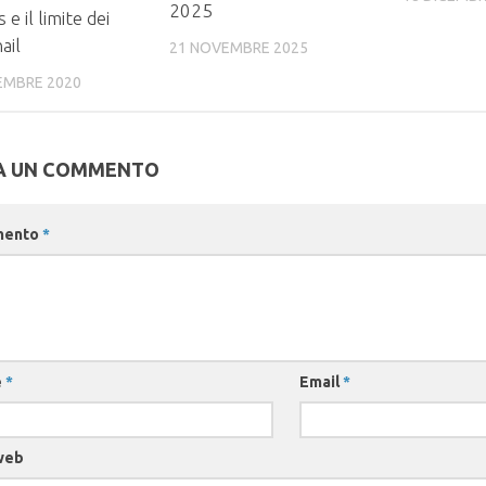
2025
 e il limite dei
ail
21 NOVEMBRE 2025
EMBRE 2020
A UN COMMENTO
mento
*
e
*
Email
*
web