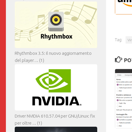
Tag:
Vi
Rhythmbox 3.5: il nuovo aggiornamento
PO
del player…
(1)
Driver NVIDIA 610.57.04 per GNU/Linux: fix
per oltre…
(1)