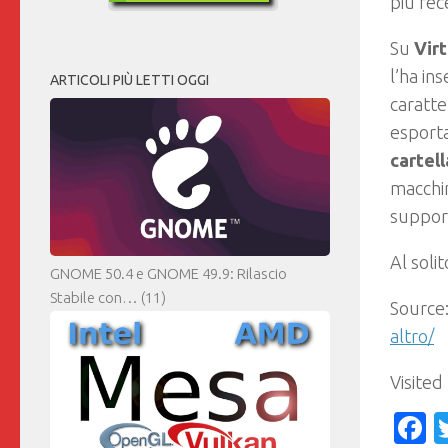
più rec
Su
Virt
l’ha ins
ARTICOLI PIÙ LETTI OGGI
caratte
esporta
cartel
macchin
support
Al soli
GNOME 50.4 e GNOME 49.9: Rilascio
Stabile con…
(11)
Source
altro/
Visited
F