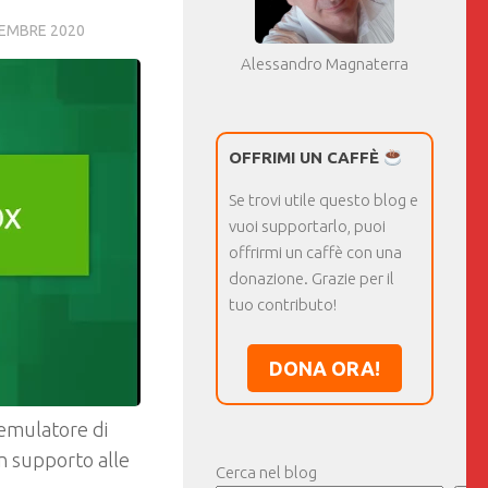
EMBRE 2020
Alessandro Magnaterra
OFFRIMI UN CAFFÈ
Se trovi utile questo blog e
vuoi supportarlo, puoi
offrirmi un caffè con una
donazione. Grazie per il
tuo contributo!
DONA ORA!
 emulatore di
on supporto alle
Cerca nel blog