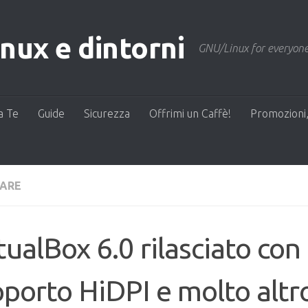
ux e dintorni
GNU/Linux for everyone
a Te
Guide
Sicurezza
Offrimi un Caffè!
Promozioni,
ARE
tualBox 6.0 rilasciato con
porto HiDPI e molto altr