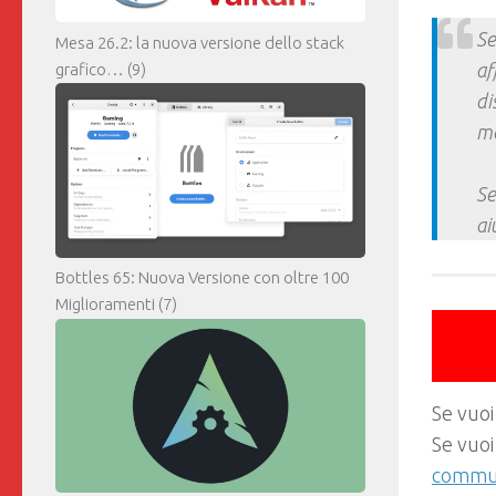
Se
Mesa 26.2: la nuova versione dello stack
af
grafico…
(9)
di
ma
Se
ai
Bottles 65: Nuova Versione con oltre 100
Miglioramenti
(7)
Se vuoi
Se vuoi
commun