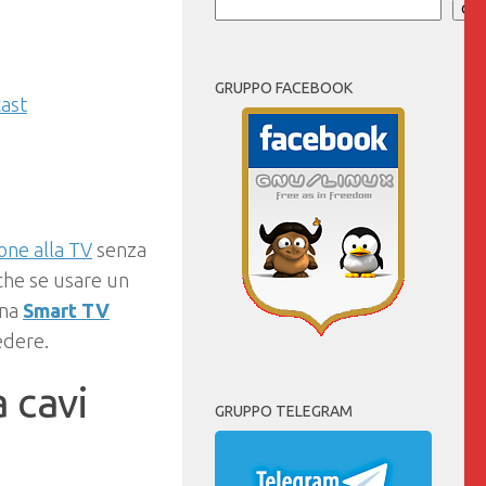
Cer
GRUPPO FACEBOOK
ast
one alla TV
senza
che se usare un
una
Smart TV
edere.
 cavi
GRUPPO TELEGRAM