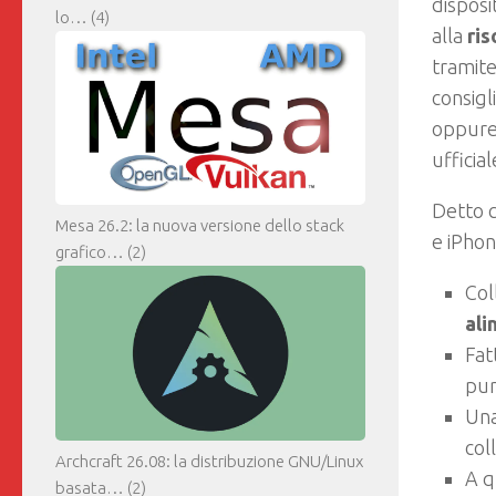
disposi
lo…
(4)
alla
ris
tramite
consigl
oppure 
ufficia
Detto c
Mesa 26.2: la nuova versione dello stack
e iPhon
grafico…
(2)
Col
ali
Fat
pur
Una
col
Archcraft 26.08: la distribuzione GNU/Linux
A q
basata…
(2)