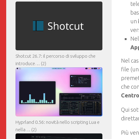
tel
bas
un
ver
Nel
Ap
Shotcut 26.7: il percorso di sviluppo che
Nel cas
introduce…
(2)
file (u
premete
che com
Centro
Qui sot
dirett
Hyprland 0.56: novità nello scripting Lua e
nella…
(2)
Più ven