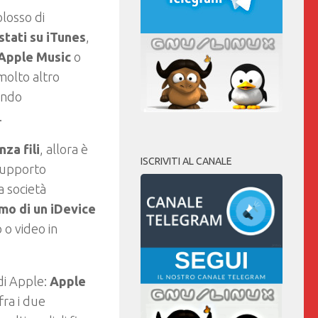
olosso di
stati su iTunes
,
 Apple Music
o
molto altro
ando
.
za fili
, allora è
ISCRIVITI AL CANALE
supporto
a società
mo di un iDevice
 o video in
di Apple:
Apple
fra i due