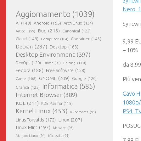
Syncwi
Nero, 
Aggiornamento
(1039)
AI
(148)
Android
(155)
Syncwir
Arch Linux
(134)
Bug
(215)
Canonical
(122)
Articoli
(99)
Cloud
(148)
Container
(143)
Computer
(104)
9,99 E
Debian
(287)
Desktop
(163)
– 10%
Desktop Environment
(397)
DevOps
(120)
Editing
(110)
Driver
(95)
da 8,9
Fedora
(188)
Free Software
(158)
GNOME
(209)
Più ven
Game
(108)
Google
(120)
Informatica
(585)
Grafica
(125)
Cavo H
Internet Browser
(389)
1080p/
KDE
(211)
KDE Plasma
(118)
Kernel Linux
(453)
PS4, T
Kubernetes
(91)
Linux
(207)
Linus Torvalds
(172)
POSUGE
Linux Mint
(197)
Malware
(93)
Manjaro Linux
(94)
Microsoft
(91)
7,99 E