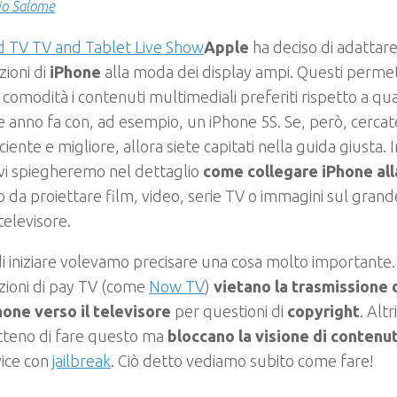
io Salome
Apple
ha deciso di adattare
ioni di
iPhone
alla moda dei display ampi. Questi permet
 comodità i contenuti multimediali preferiti rispetto a qu
 anno fa con, ad esempio, un iPhone 5S. Se, però, cerca
iciente e migliore, allora siete capitati nella guida giusta. 
, vi spiegheremo nel dettaglio
come collegare iPhone all
 da proiettare film, video, serie TV o immagini sul gran
televisore.
i iniziare volevamo precisare una cosa molto importante
zioni di pay TV (come
Now TV
)
vietano la trasmissione 
hone verso il televisore
per questioni di
copyright
. Altr
teno di fare questo ma
bloccano la visione di contenut
vice con
jailbreak
. Ciò detto vediamo subito come fare!