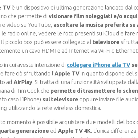
e TV
è un dispositivo di ultima generazione lanciato dal c
ino che permette di
visionare film noleggiati e/o acqui
re video su YouTube,
ascoltare la musica preferita su
 le radio online, vedere le foto presenti su iCloud e fare 
 Il piccolo box può essere collegato al
televisore
sfrutt
emente un cavo HDMI e ad Internet via Wi-Fi o Ethernet
o in cui aveste intenzione di
collegare iPhone alla TV
sen
le fare ciò sfruttando l’
Apple TV
in quanto dispone del 
ato ad
AirPlay
. Si tratta di una funzionalità sviluppata dall
niana di Tim Cook che
permette di trasmettere lo scher
sto caso l’iPhone)
sul televisore
oppure inviare file audio
ng utilizzando la rete wireless domestica.
to momento è possibile acquistare due modelli del box 
quarta generazione
ed
Apple TV 4K
. L’unica differenza 