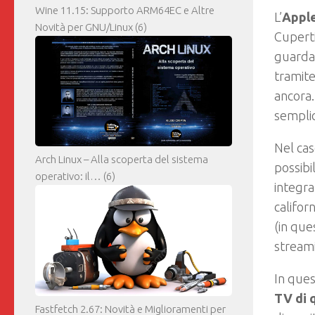
Wine 11.15: Supporto ARM64EC e Altre
L’
Appl
Novità per GNU/Linux
(6)
Cupert
guarda
tramite
ancora.
semplic
Nel cas
Arch Linux – Alla scoperta del sistema
possibi
operativo: il…
(6)
integr
califor
(in que
streami
In ques
TV di 
Fastfetch 2.67: Novità e Miglioramenti per