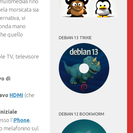
multimediali fino
mela morsicata sia
ernativa, vi
econda mano
che quello
DEBIAN 13 TRIXIE
le TV, televisore
vo di
cavo
HDMI
(che
iniziale
DEBIAN 12 BOOKWORM
sso l’
i
Phone
.
o melafonino sul