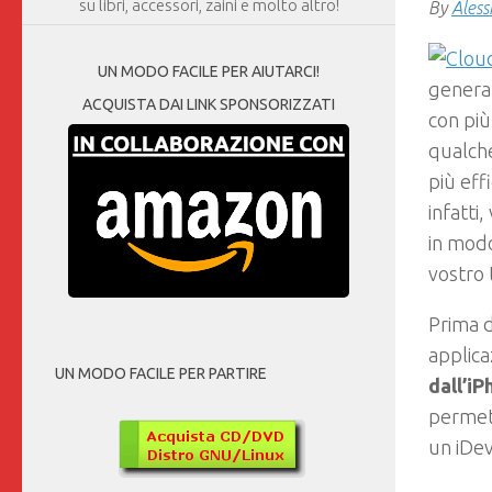
su libri, accessori, zaini e molto altro!
By
Aless
UN MODO FACILE PER AIUTARCI!
generaz
ACQUISTA DAI LINK SPONSORIZZATI
con più
qualche
più eff
infatti
in modo
vostro 
Prima d
applica
UN MODO FACILE PER PARTIRE
dall’iP
permet
un iDe