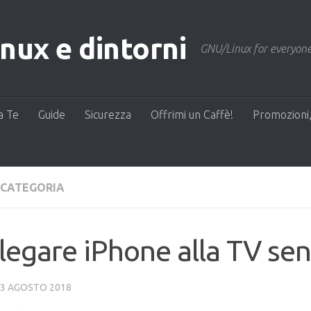
ux e dintorni
GNU/Linux for everyone
a Te
Guide
Sicurezza
Offrimi un Caffè!
Promozioni,
 CATEGORIA
legare iPhone alla TV sen
3 AGOSTO 2018