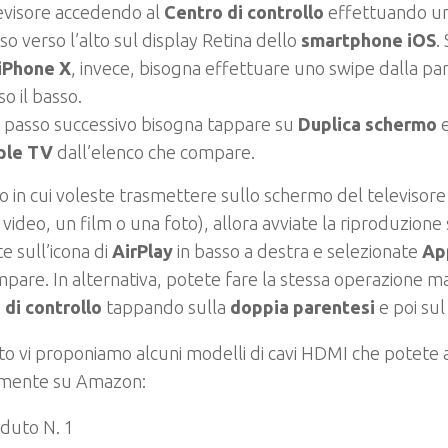
evisore accedendo al
Centro di controllo
effettuando un
so verso l’alto sul display Retina dello
smartphone iOS
.
iPhone X
, invece, bisogna effettuare uno swipe dalla par
so il basso.
 passo successivo bisogna tappare su
Duplica schermo
e
ple TV
dall’elenco che compare.
o in cui voleste trasmettere sullo schermo del televisore
n video, un film o una foto), allora avviate la riproduzione
 sull’icona di
AirPlay
in basso a destra e selezionate
Ap
pare. In alternativa, potete fare la stessa operazione ma
 di controllo
tappando sulla
doppia parentesi
e poi sul
to vi proponiamo alcuni modelli di cavi HDMI che potete 
amente su Amazon:
duto N. 1