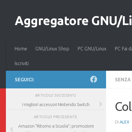
Salta al contenuto
Aggregatore GNU/Lin
Home
GNU/Linux Shop
PC GNU/Linux
PC Fai d
Iscriviti
SEGUICI:
SENZA
ARTICOLO SUCCESSIVO
Col
I migliori accessori Nintendo Switch
ARTICOLO PRECEDENTE
DI
ALEX
·
Amazon “Ritorno a Scuola”: promozioni