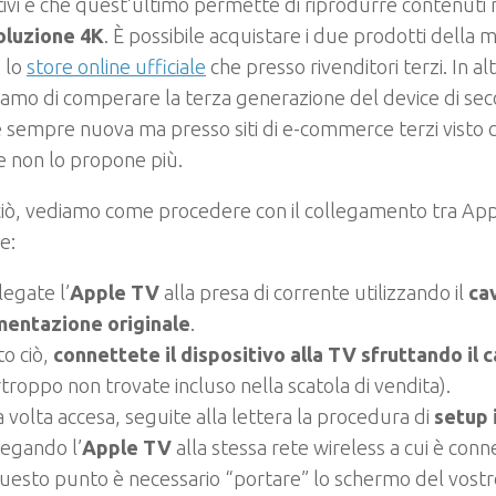
tivi è che quest’ultimo permette di riprodurre contenuti 
oluzione 4K
. È possibile acquistare i due prodotti della 
 lo
store online ufficiale
che presso rivenditori terzi. In alt
iamo di comperare la terza generazione del device di s
sempre nuova ma presso siti di e-commerce terzi visto 
le non lo propone più.
iò, vediamo come procedere con il collegamento tra App
e:
legate l’
Apple TV
alla presa di corrente utilizzando il
ca
mentazione originale
.
to ciò,
connettete il dispositivo alla TV sfruttando il 
troppo non trovate incluso nella scatola di vendita).
 volta accesa, seguite alla lettera la procedura di
setup 
legando l’
Apple TV
alla stessa rete wireless a cui è conne
uesto punto è necessario “portare” lo schermo del vostr