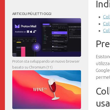
Ind
ARTICOLI PIÙ LETTI OGGI
Col
Col
Col
Pr
Esiston
Proton sta sviluppando un nuovo browser
utilizza
basato su Chromium
(11)
Googl
permet
Col
usa