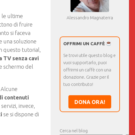
 le ultime
Alessandro Magnaterra
tono di fruire
anto si faceva
te una soluzione
OFFRIMI UN CAFFÈ
In questo tutorial,
Se trovi utile questo blog e
a TV senza cavi
vuoi supportarlo, puoi
de schermo del
offrirmi un caffè con una
donazione. Grazie per il
tuo contributo!
. Alcune
di contenuti
DONA ORA!
i servizi, invece,
i
se si dispone di
Cerca nel blog