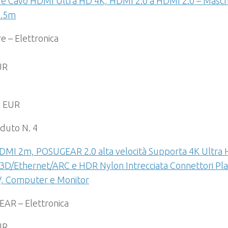
re Cavo HDMI Ultra HD 4K, HDMI 2.0 a HDMI 2.0 – Maschi
1.5m
e – Elettronica
UR
9 EUR
duto N. 4
DMI 2m, POSUGEAR 2.0 alta velocità Supporta 4K Ultra 
3D/Ethernet/ARC e HDR Nylon Intrecciata Connettori Pla
V, Computer e Monitor
AR – Elettronica
UR