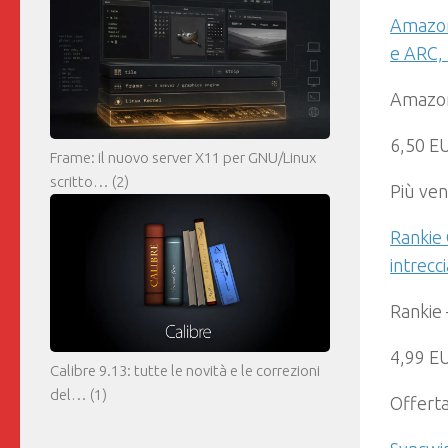
AmazonB
e ARC, 
Amazon
6,50 E
Frame: il nuovo server X11 per GNU/Linux
scritto…
(2)
Più ven
Rankie 
intrecc
Rankie 
4,99 E
Calibre 9.13: tutte le novità e le correzioni
del…
(1)
Offert