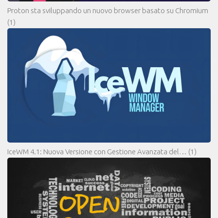
Proton sta sviluppando un nuovo browser basato su Chromium
(1)
IceWM 4.1: Nuova Versione con Gestione Avanzata del…
(1)