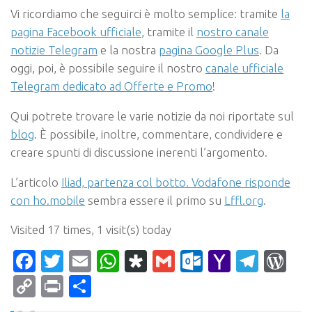
Vi ricordiamo che seguirci è molto semplice: tramite
la
pagina Facebook ufficiale
, tramite il
nostro canale
notizie Telegram
e la nostra
pagina Google Plus
. Da
oggi, poi, è possibile seguire il nostro
canale ufficiale
Telegram dedicato ad Offerte e Promo
!
Qui potrete trovare le varie notizie da noi riportate sul
blog
. È possibile, inoltre, commentare, condividere e
creare spunti di discussione inerenti l’argomento.
L’articolo
Iliad, partenza col botto. Vodafone risponde
con ho.mobile
sembra essere il primo su
Lffl.org
.
Visited 17 times, 1 visit(s) today
Facebook
Twitter
Email
WhatsApp
Diaspora
Gmail
Outlook.c
Yahoo
Tele
Wo
Mail
Copy
Print
Condividi
Link