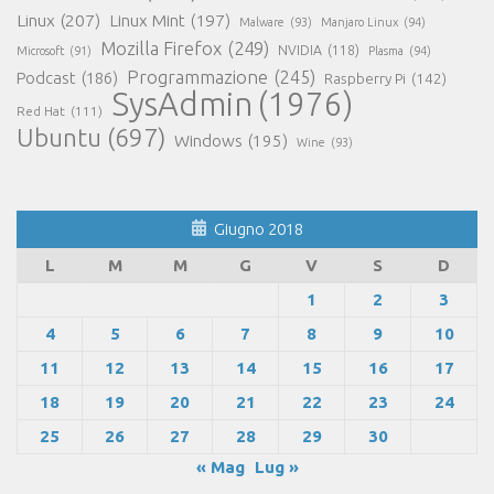
Linux
(207)
Linux Mint
(197)
Malware
(93)
Manjaro Linux
(94)
Mozilla Firefox
(249)
NVIDIA
(118)
Microsoft
(91)
Plasma
(94)
Programmazione
(245)
Podcast
(186)
Raspberry Pi
(142)
SysAdmin
(1976)
Red Hat
(111)
Ubuntu
(697)
Windows
(195)
Wine
(93)
Giugno 2018
L
M
M
G
V
S
D
1
2
3
4
5
6
7
8
9
10
11
12
13
14
15
16
17
18
19
20
21
22
23
24
25
26
27
28
29
30
« Mag
Lug »