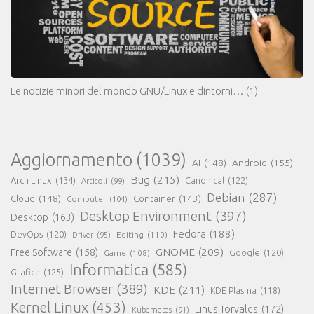
Le notizie minori del mondo GNU/Linux e dintorni…
(1)
Aggiornamento
(1039)
AI
(148)
Android
(155)
Bug
(215)
Arch Linux
(134)
Canonical
(122)
Articoli
(99)
Debian
(287)
Cloud
(148)
Container
(143)
Computer
(104)
Desktop Environment
(397)
Desktop
(163)
Fedora
(188)
DevOps
(120)
Editing
(110)
Driver
(95)
GNOME
(209)
Free Software
(158)
Game
(108)
Google
(120)
Informatica
(585)
Grafica
(125)
Internet Browser
(389)
KDE
(211)
KDE Plasma
(118)
Kernel Linux
(453)
Linus Torvalds
(172)
Kubernetes
(91)