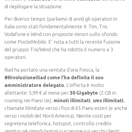
di riepilogare la situazione.
Per diverso tempo (parliamo di anni) gli operatori in
Italia sono stati fondamentalmente 4: Tim, Tre,
Vodafone e Wind con proposte minori sullo sfondo
come PosteMobile. E’ nota a tutti la recente fusione
del gruppo Tre/Wind che ha ridotto il numero a 3
operatori.
Iliad ha portato una ventata d’aria fresca, la
#Rivoluzioneiliad come l’ha definita il suo
amministratore delegato
. L’offerta è molto
allettante: 5,99 € al mese per
30 Gigabyte
(2 GB in
roaming nei Paesi Ue),
minuti illimitati
,
sms illimitati
,
chiamate illimitate verso i fissi di 65 Paesi esteri (e anche
verso i mobili del Nord America). Niente costi per
segreteria telefonica, hotspot, controllo credito
residuo né rimodulazioni successive sui vecchi clienti.