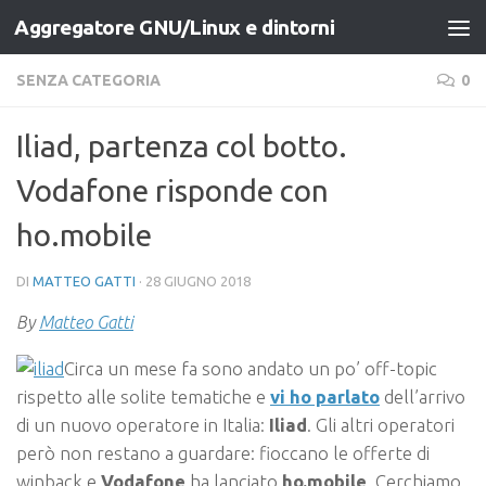
Aggregatore GNU/Linux e dintorni
Salta al contenuto
SENZA CATEGORIA
0
Iliad, partenza col botto.
Vodafone risponde con
ho.mobile
DI
MATTEO GATTI
·
28 GIUGNO 2018
By
Matteo Gatti
Circa un mese fa sono andato un po’ off-topic
rispetto alle solite tematiche e
vi ho parlato
dell’arrivo
di un nuovo operatore in Italia:
Iliad
. Gli altri operatori
però non restano a guardare: fioccano le offerte di
winback e
Vodafone
ha lanciato
ho.mobile
. Cerchiamo