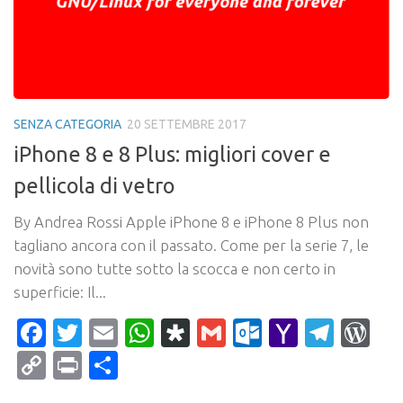
SENZA CATEGORIA
20 SETTEMBRE 2017
iPhone 8 e 8 Plus: migliori cover e
pellicola di vetro
By Andrea Rossi Apple iPhone 8 e iPhone 8 Plus non
tagliano ancora con il passato. Come per la serie 7, le
novità sono tutte sotto la scocca e non certo in
superficie: Il...
Facebook
Twitter
Email
WhatsApp
Diaspora
Gmail
Outlook.c
Yahoo
Tele
Wo
Mail
Copy
Print
Condividi
Link