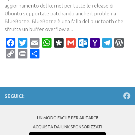
aggiornamento del kernel per tutte le release di
Ubuntu supportate patchando anche il problema
BlueBorne. BlueBorne è una falla del bluetooth che
sfrutta un buffer overflow a...
Facebook
Twitter
Email
WhatsApp
Diaspora
Gmail
Outlook.c
Yahoo
Tele
Wo
Mail
Copy
Print
Condividi
Link
SEGUICI:
UN MODO FACILE PER AIUTARCI!
ACQUISTA DAI LINK SPONSORIZZATI