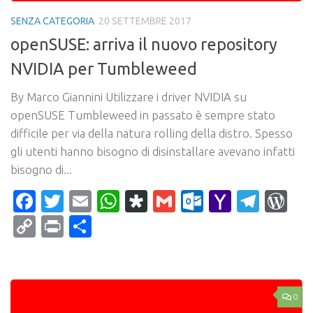
SENZA CATEGORIA
20 SETTEMBRE 2017
openSUSE: arriva il nuovo repository
NVIDIA per Tumbleweed
By Marco Giannini Utilizzare i driver NVIDIA su
openSUSE Tumbleweed in passato è sempre stato
difficile per via della natura rolling della distro. Spesso
gli utenti hanno bisogno di disinstallare avevano infatti
bisogno di...
Facebook
Twitter
Email
WhatsApp
Diaspora
Gmail
Outlook.c
Yahoo
Tele
Wo
Mail
Copy
Print
Condividi
Link
0