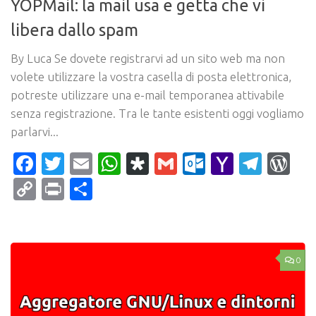
YOPMail: la mail usa e getta che vi
libera dallo spam
By Luca Se dovete registrarvi ad un sito web ma non
volete utilizzare la vostra casella di posta elettronica,
potreste utilizzare una e-mail temporanea attivabile
senza registrazione. Tra le tante esistenti oggi vogliamo
parlarvi...
Facebook
Twitter
Email
WhatsApp
Diaspora
Gmail
Outlook.c
Yahoo
Tele
Wo
Mail
Copy
Print
Condividi
Link
0