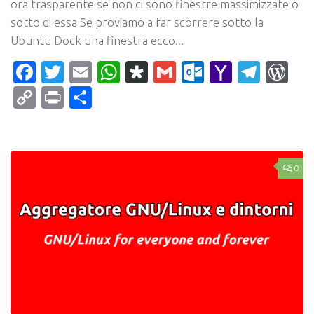
ora trasparente se non ci sono finestre massimizzate o
sotto di essa Se proviamo a far scorrere sotto la
Ubuntu Dock una finestra ecco...
Facebook
Twitter
Email
WhatsApp
Diaspora
Gmail
Outlook.c
Yahoo
Tele
Wo
Mail
Copy
Print
Condividi
Link
0