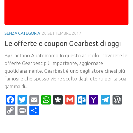
SENZA CATEGORIA
20 SETTEMBRE 2017
Le offerte e coupon Gearbest di oggi
By Gaetano Abatemarco In questo articolo troverete le
offerte Gearbest più importante, aggiornate
quotidianamente. Gearbest è uno degli store cinesi più
famosi e che spesso viene scelto dagli utenti per la sua
gamma di...
Facebook
Twitter
Email
WhatsApp
Diaspora
Gmail
Outlook.c
Yahoo
Tele
Wo
Mail
Copy
Print
Condividi
Link