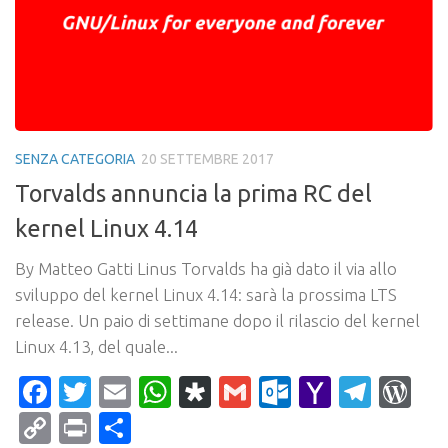
SENZA CATEGORIA
20 SETTEMBRE 2017
Torvalds annuncia la prima RC del
kernel Linux 4.14
By Matteo Gatti Linus Torvalds ha già dato il via allo
sviluppo del kernel Linux 4.14: sarà la prossima LTS
release. Un paio di settimane dopo il rilascio del kernel
Linux 4.13, del quale...
Facebook
Twitter
Email
WhatsApp
Diaspora
Gmail
Outlook.c
Yahoo
Tele
Wo
Mail
Copy
Print
Condividi