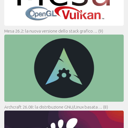
Mesa 26.2: la nuova versione dello stack grafico…
(9)
Archcraft 26.08: la distribuzione GNU/Linux basata…
(8)