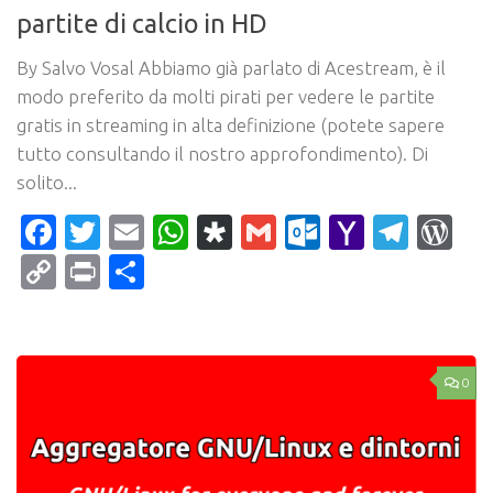
partite di calcio in HD
By Salvo Vosal Abbiamo già parlato di Acestream, è il
modo preferito da molti pirati per vedere le partite
gratis in streaming in alta definizione (potete sapere
tutto consultando il nostro approfondimento). Di
solito...
Facebook
Twitter
Email
WhatsApp
Diaspora
Gmail
Outlook.c
Yahoo
Tele
Wo
Mail
Copy
Print
Condividi
Link
0