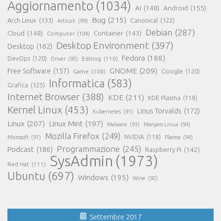
Aggiornamento
(1034)
AI
(148)
Android
(155)
Bug
(215)
Arch Linux
(133)
Canonical
(122)
Articoli
(99)
Debian
(287)
Cloud
(148)
Container
(143)
Computer
(104)
Desktop Environment
(397)
Desktop
(162)
Fedora
(188)
DevOps
(120)
Editing
(110)
Driver
(95)
GNOME
(209)
Free Software
(157)
Game
(108)
Google
(120)
Informatica
(583)
Grafica
(125)
Internet Browser
(388)
KDE
(211)
KDE Plasma
(118)
Kernel Linux
(453)
Linus Torvalds
(172)
Kubernetes
(91)
Linux
(207)
Linux Mint
(197)
Malware
(93)
Manjaro Linux
(94)
Mozilla Firefox
(249)
NVIDIA
(118)
Microsoft
(91)
Plasma
(94)
Programmazione
(245)
Podcast
(186)
Raspberry Pi
(142)
SysAdmin
(1973)
Red Hat
(111)
Ubuntu
(697)
Windows
(195)
Wine
(92)
Settembre 2017