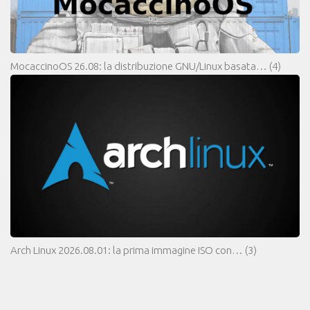
MocaccinoOS 26.08: la distribuzione GNU/Linux basata…
(4)
Arch Linux 2026.08.01: la prima immagine ISO con…
(3)