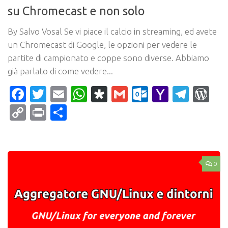
su Chromecast e non solo
By Salvo Vosal Se vi piace il calcio in streaming, ed avete
un Chromecast di Google, le opzioni per vedere le
partite di campionato e coppe sono diverse. Abbiamo
già parlato di come vedere...
Facebook
Twitter
Email
WhatsApp
Diaspora
Gmail
Outlook.c
Yahoo
Tele
Wo
Mail
Copy
Print
Condividi
Link
0