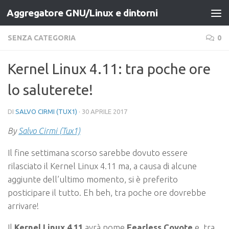
Aggregatore GNU/Linux e dintorni
Salta al contenuto
SENZA CATEGORIA
0
Kernel Linux 4.11: tra poche ore
lo saluterete!
DI
SALVO CIRMI (TUX1)
·
30 APRILE 2017
By
Salvo Cirmi (Tux1)
Il fine settimana scorso sarebbe dovuto essere
rilasciato il Kernel Linux 4.11 ma, a causa di alcune
aggiunte dell’ultimo momento, si è preferito
posticipare il tutto. Eh beh, tra poche ore dovrebbe
arrivare!
Il
Kernel Linux 4.11
avrà nome
Fearless Coyote
e, tra