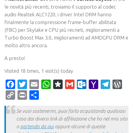
le novità più recenti, troviamo il supporto al codec
audio Realtek ALC1220, i driver Intel DRM hanno
finalmente la compressione frame-buffer abilitata
(FBC) per Skylake e CPU più recneti, miglioramenti a
Turbo Boost Max 3.0, miglioramenti ad AMDGPU DRM e
molto altro ancora.
A presto!
Visited 18 times, 1 visit(s) today
Facebook
Twitter
Email
WhatsApp
Diaspora
Gmail
Outlook.c
Yahoo
Tele
Wo
Mail
Copy
Print
Condividi
Link
Se vuoi sostenermi, puoi farlo acquistando qualsiasi
cosa dai diversi link di affiliazione che ho nel mio sito
o
partendo da qui
oppure alcune di queste