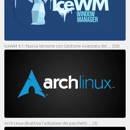
IceWM 4.1: Nuova Versione con Gestione Avanzata del…
(20)
Arch Linux disattiva l’adozione dei pacchetti…
(3)