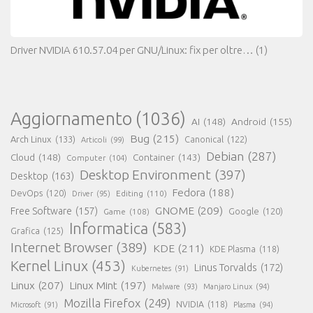
Driver NVIDIA 610.57.04 per GNU/Linux: fix per oltre…
(1)
Aggiornamento
(1036)
AI
(148)
Android
(155)
Bug
(215)
Arch Linux
(133)
Canonical
(122)
Articoli
(99)
Debian
(287)
Cloud
(148)
Container
(143)
Computer
(104)
Desktop Environment
(397)
Desktop
(163)
Fedora
(188)
DevOps
(120)
Editing
(110)
Driver
(95)
GNOME
(209)
Free Software
(157)
Game
(108)
Google
(120)
Informatica
(583)
Grafica
(125)
Internet Browser
(389)
KDE
(211)
KDE Plasma
(118)
Kernel Linux
(453)
Linus Torvalds
(172)
Kubernetes
(91)
Linux
(207)
Linux Mint
(197)
Malware
(93)
Manjaro Linux
(94)
Mozilla Firefox
(249)
NVIDIA
(118)
Microsoft
(91)
Plasma
(94)