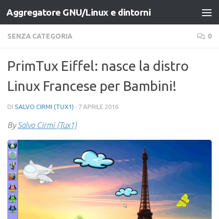
Aggregatore GNU/Linux e dintorni
Salta al contenuto
SENZA CATEGORIA
0
PrimTux Eiffel: nasce la distro
Linux Francese per Bambini!
DI
SALVO CIRMI (TUX1)
·
7 APRILE 2016
By
Salvo Cirmi (Tux1)