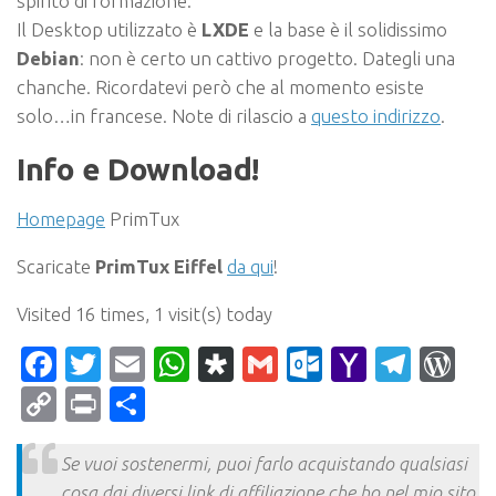
spirito di formazione.
Il Desktop utilizzato è
LXDE
e la base è il solidissimo
Debian
: non è certo un cattivo progetto. Dategli una
chanche. Ricordatevi però che al momento esiste
solo…in francese. Note di rilascio a
questo indirizzo
.
Info e Download!
Homepage
PrimTux
Scaricate
PrimTux Eiffel
da qui
!
Visited 16 times, 1 visit(s) today
Facebook
Twitter
Email
WhatsApp
Diaspora
Gmail
Outlook.c
Yahoo
Tele
Wo
Mail
Copy
Print
Condividi
Link
Se vuoi sostenermi, puoi farlo acquistando qualsiasi
cosa dai diversi link di affiliazione che ho nel mio sito