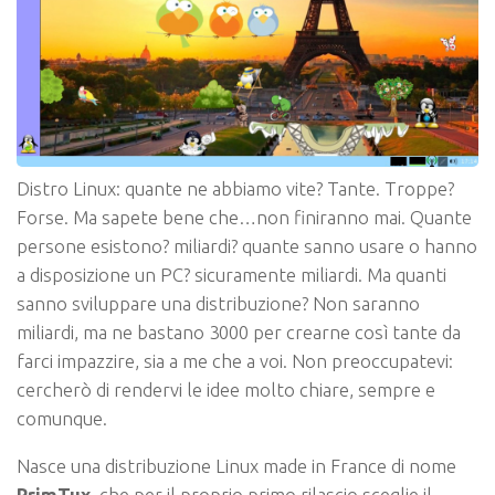
Distro Linux: quante ne abbiamo vite? Tante. Troppe?
Forse. Ma sapete bene che…non finiranno mai. Quante
persone esistono? miliardi? quante sanno usare o hanno
a disposizione un PC? sicuramente miliardi. Ma quanti
sanno sviluppare una distribuzione? Non saranno
miliardi, ma ne bastano 3000 per crearne così tante da
farci impazzire, sia a me che a voi. Non preoccupatevi:
cercherò di rendervi le idee molto chiare, sempre e
comunque.
Nasce una distribuzione Linux made in France di nome
PrimTux
, che per il proprio primo rilascio sceglie il