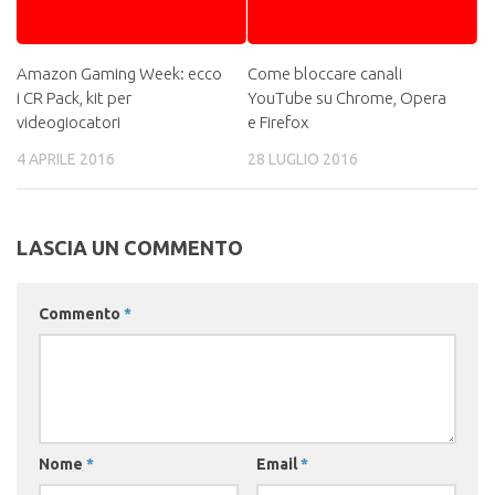
Amazon Gaming Week: ecco
Come bloccare canali
i CR Pack, kit per
YouTube su Chrome, Opera
videogiocatori
e Firefox
4 APRILE 2016
28 LUGLIO 2016
LASCIA UN COMMENTO
Commento
*
Nome
*
Email
*