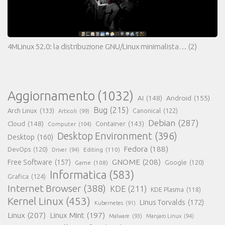
4MLinux 52.0: la distribuzione GNU/Linux minimalista…
(2)
Aggiornamento
(1032)
AI
(148)
Android
(155)
Bug
(215)
Arch Linux
(133)
Canonical
(122)
Articoli
(99)
Debian
(287)
Cloud
(148)
Container
(143)
Computer
(104)
Desktop Environment
(396)
Desktop
(160)
Fedora
(188)
DevOps
(120)
Editing
(110)
Driver
(94)
GNOME
(208)
Free Software
(157)
Google
(120)
Game
(108)
Informatica
(583)
Grafica
(124)
Internet Browser
(388)
KDE
(211)
KDE Plasma
(118)
Kernel Linux
(453)
Linus Torvalds
(172)
Kubernetes
(91)
Linux
(207)
Linux Mint
(197)
Malware
(93)
Manjaro Linux
(94)