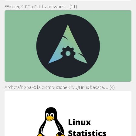
FFmpeg 9.0 “Lei”: il framework…
(11)
Archcraft 26.08: la distribuzione GNU/Linux basata…
(4)