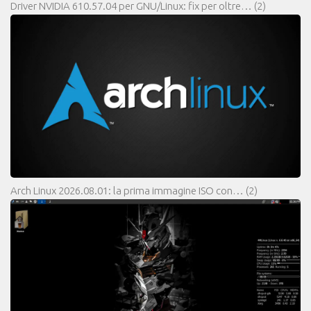
Driver NVIDIA 610.57.04 per GNU/Linux: fix per oltre…
(2)
Arch Linux 2026.08.01: la prima immagine ISO con…
(2)