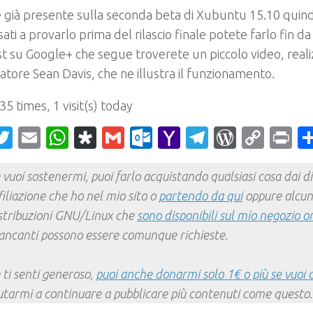
 è già presente sulla seconda beta di Xubuntu 15.10 quindi
sati a provarlo prima del rilascio finale potete farlo fin da
t su Google+ che segue troverete un piccolo video, reali
atore Sean Davis, che ne illustra il funzionamento.
 35 times, 1 visit(s) today
acebook
Twitter
Email
WhatsApp
Diaspora
Gmail
Outlook.com
Yahoo
Telegram
WordPr
Cop
Pr
Mail
Link
 vuoi sostenermi, puoi farlo acquistando qualsiasi cosa dai div
filiazione che ho nel mio sito o
partendo da qui
oppure alcun
stribuzioni GNU/Linux che
sono disponibili sul mio negozio o
ncanti possono essere comunque richieste.
 ti senti generoso,
puoi anche donarmi solo 1€ o più se vuoi 
utarmi a continuare a pubblicare più contenuti come questo.