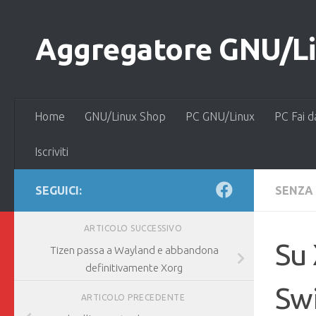
Salta al contenuto
Aggregatore GNU/Lin
Home
GNU/Linux Shop
PC GNU/Linux
PC Fai d
Iscriviti
SEGUICI:
SENZA
ARTICOLO SUCCESSIVO
Su 
Tizen passa a Wayland e abbandona
definitivamente Xorg
Swi
ARTICOLO PRECEDENTE