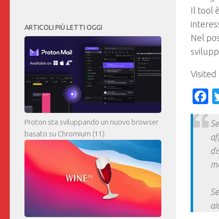
Il tool
interes
ARTICOLI PIÙ LETTI OGGI
Nel pos
svilupp
Visited
F
Proton sta sviluppando un nuovo browser
Se
basato su Chromium
(11)
af
di
ma
Se
ai