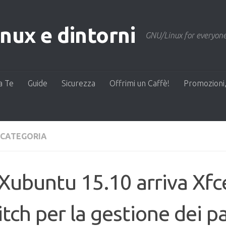
ux e dintorni
GNU/Linux for everyone
a Te
Guide
Sicurezza
Offrimi un Caffè!
Promozioni,
 CATEGORIA
Xubuntu 15.10 arriva Xfc
tch per la gestione dei pa