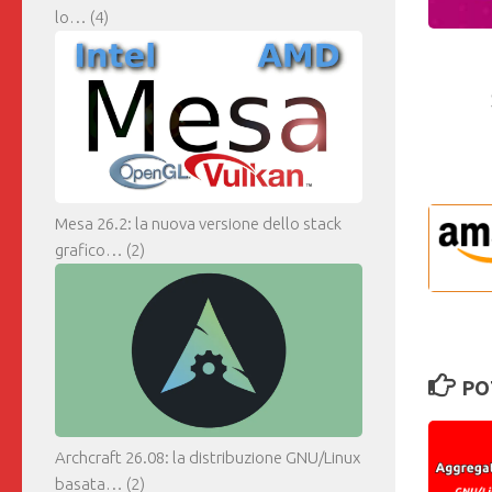
lo…
(4)
Mesa 26.2: la nuova versione dello stack
grafico…
(2)
PO
Archcraft 26.08: la distribuzione GNU/Linux
basata…
(2)