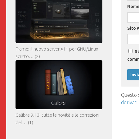
Nom
Sito 
Frame: il nuovo server X11 per GNU/Linux
Sa
scritto…
(2)
comm
Questo s
derivati
Calibre 9.13: tutte le novità e le correzioni
del…
(1)