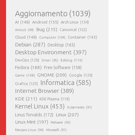
Aggiornamento
(1039)
AI
(148)
Android
(155)
Arch Linux
(134)
Bug
(215)
Canonical
(122)
Articoli
(99)
Cloud
(148)
Container
(143)
Computer
(104)
Debian
(287)
Desktop
(163)
Desktop Environment
(397)
DevOps
(120)
Editing
(110)
Driver
(95)
Fedora
(188)
Free Software
(158)
GNOME
(209)
Game
(108)
Google
(120)
Informatica
(585)
Grafica
(125)
Internet Browser
(389)
KDE
(211)
KDE Plasma
(118)
Kernel Linux
(453)
Kubernetes
(91)
Linux
(207)
Linus Torvalds
(172)
Linux Mint
(197)
Malware
(93)
Manjaro Linux
(94)
Microsoft
(91)