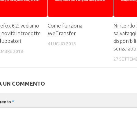
refox 62: vediamo
Come funziona
Nintendo S
e novità introdotte
WeTransfer
salvataggi
iluppatori
disponibili
4 LUGLIO 2018
senza ab
EMBRE 2018
27 SETTEM
A UN COMMENTO
mento
*