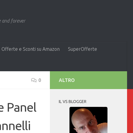
 and forever
 Offerte e Sconti su Amazon
SuperOfferte
0
ALTRO
IL VS BLOGGER
e Panel
nnelli