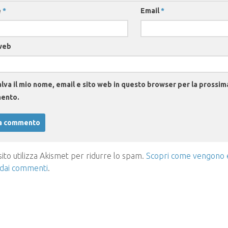
e
*
Email
*
web
lva il mio nome, email e sito web in questo browser per la prossim
ento.
ito utilizza Akismet per ridurre lo spam.
Scopri come vengono el
 dai commenti
.