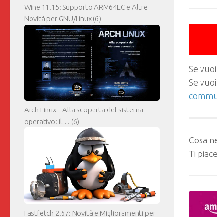
Wine 11.15: Supporto ARM64EC e Altre
Novità per GNU/Linux
(6)
Se vuoi
Se vuoi
commun
Arch Linux – Alla scoperta del sistema
operativo: il…
(6)
Cosa ne
Ti piac
Fastfetch 2.67: Novità e Miglioramenti per