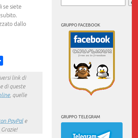
Cer
 se siete
 subito.
zzato dallo
GRUPPO FACEBOOK
ess
y
int
Condividi
ersi link di
e di queste
nline
, quelle
GRUPPO TELEGRAM
con PayPal
e
 Grazie!