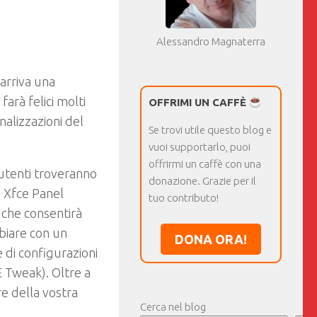
Alessandro Magnaterra
arriva una
farà felici molti
OFFRIMI UN CAFFÈ
nalizzazioni del
Se trovi utile questo blog e
vuoi supportarlo, puoi
offrirmi un caffè con una
utenti troveranno
donazione. Grazie per il
 Xfce Panel
tuo contributo!
 che consentirà
mbiare con un
DONA ORA!
e di configurazioni
Tweak). Oltre a
e della vostra
Cerca nel blog