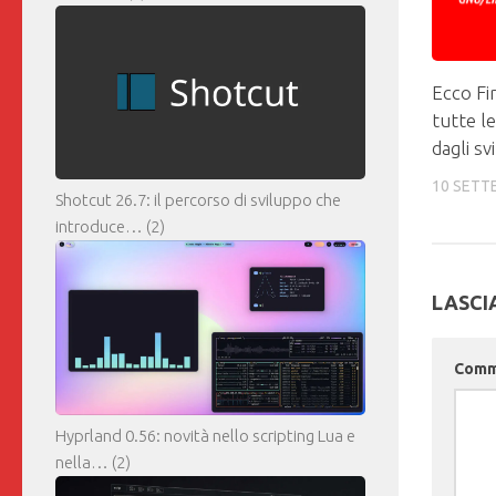
Ecco Fi
tutte l
dagli sv
10 SETT
Shotcut 26.7: il percorso di sviluppo che
introduce…
(2)
LASCI
Com
Hyprland 0.56: novità nello scripting Lua e
nella…
(2)