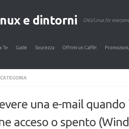
ux e dintorni
GNU/Linux for everyone
a Te
Guide
Sicurezza
Offrimi un Caffè!
Promozioni,
 CATEGORIA
evere una e-mail quando 
ne acceso o spento (Win