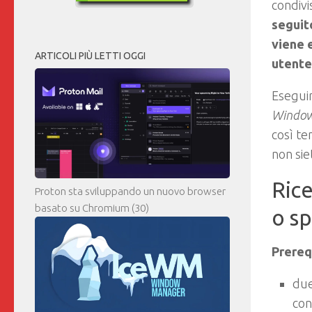
condivi
seguit
viene 
ARTICOLI PIÙ LETTI OGGI
utente
Eseguir
Window
così te
non siet
Rice
Proton sta sviluppando un nuovo browser
basato su Chromium
(30)
o s
Prerequ
due
con