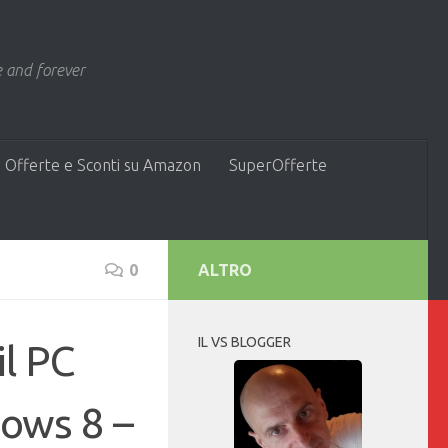
 and forever
 Offerte e Sconti su Amazon
SuperOfferte
0
ALTRO
IL VS BLOGGER
il PC
dows 8 –