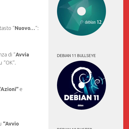
tasto “
Nuovo…
“:
za di “
Avvia
DEBIAN 11 BULLSEYE
u “OK”.
“Azioni”
e
su
“Avvio