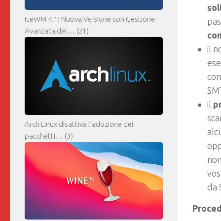
sol
IceWM 4.1: Nuova Versione con Gestione
pas
Avanzata del…
(21)
con
il 
ese
com
SMT
il
p
sca
Arch Linux disattiva l’adozione dei
alc
pacchetti…
(3)
opp
non
vos
da 
Proce