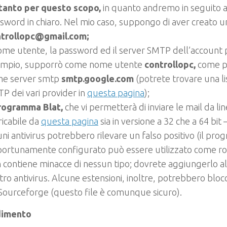
tanto per questo scopo,
in quanto andremo in seguito a 
sword in chiaro. Nel mio caso, suppongo di aver creato u
trollopc@gmail.com;
nome utente, la password ed il server SMTP dell’account pe
mpio, supporrò come nome utente
controllopc,
come 
e server smtp
smtp.google.com
(potrete trovare una li
P dei vari provider in
questa pagina
);
rogramma Blat,
che vi permetterà di inviare le mail da l
ricabile da
questa pagina
sia in versione a 32 che a 64 bit 
uni antivirus potrebbero rilevare un falso positivo (il pr
ortunamente configurato può essere utilizzato come r
 contiene minacce di nessun tipo; dovrete aggiungerlo al
tro antivirus. Alcune estensioni, inoltre, potrebbero blo
Sourceforge (questo file è comunque sicuro).
dimento