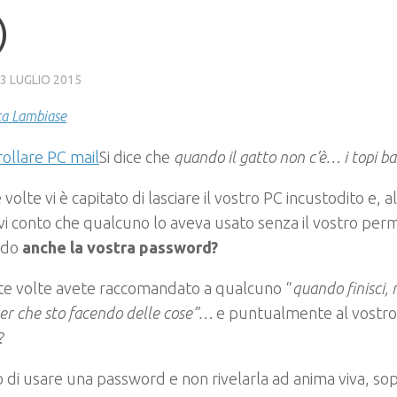
)
3 LUGLIO 2015
ca Lambiase
Si dice che
quando il gatto non c’è… i topi ba
volte vi è capitato di lasciare il vostro PC incustodito e, al
i conto che qualcuno lo aveva usato senza il vostro pe
ndo
anche la vostra password?
te volte avete raccomandato a qualcuno “
quando finisci, 
r che sto facendo delle cose”…
e puntualmente al vostro 
?
di usare una password e non rivelarla ad anima viva, sop