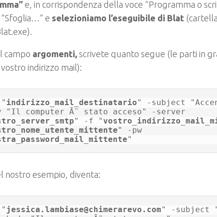
amma”
e, in corrispondenza della voce “Programma o scri
u “Sfoglia…” e
selezioniamo l’eseguibile di Blat
(cartell
Blat.exe).
el campo
argomenti,
scrivete quanto segue (le parti in gr
 vostro indirizzo mail):
 "
indirizzo_mail_destinatario
" -subject "Acce
y "Il computer Ã¨ stato acceso" -server 
stro_server_smtp
" -f "
vostro_indirizzo_mail_m
stro_nome_utente_mittente
" -pw 
stra_password_mail_mittente
"
l nostro esempio, diventa:
 "
jessica.lambiase@chimerarevo.com
" -subject "