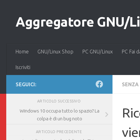
Salta al contenuto
Aggregatore GNU/Lin
Home
GNU/Linux Shop
PC GNU/Linux
PC Fai d
Iscriviti
SEGUICI:
SENZA
ARTICOLO SUCCESSIVO
Ric
Windows 10 occupa tutto lo spazio? La
colpa è di un bug noto
vie
ARTICOLO PRECEDENTE