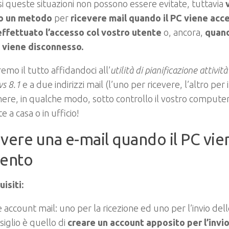
si queste situazioni non possono essere evitate, tuttavia
o un metodo
per
ricevere mail quando il PC viene acc
effettuato l’accesso col vostro utente
o, ancora,
quand
 viene disconnesso
.
emo il tutto affidandoci all’
utilità di pianificazione attivi
s 8.1
e a due indirizzi mail (l’uno per ricevere, l’altro per
nere, in qualche modo, sotto controllo il vostro comput
e a casa o in ufficio!
vere una e-mail quando il PC vie
pento
isiti:
 account mail: uno per la ricezione ed uno per l’invio delle
siglio è quello di
creare un account apposito per l’invi