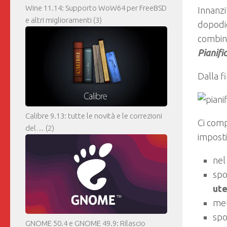
Wine 11.14: Supporto WoW64 per FreeBSD
Innanz
e altri miglioramenti
(3)
dopodi
combina
Pianific
Dalla f
Calibre 9.13: tutte le novità e le correzioni
Ci comp
del…
(2)
impost
ne
spo
ute
met
spo
GNOME 50.4 e GNOME 49.9: Rilascio