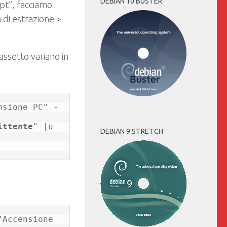
DEBIAN 10 BUSTER
pt”, facciamo
a di estrazione >
assetto variano in
nsione PC" -
ittente
" |u 
DEBIAN 9 STRETCH
Accensione 