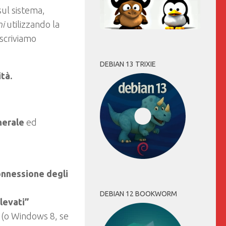
sul sistema,
ni
utilizzando la
 scriviamo
DEBIAN 13 TRIXIE
tà.
nerale
ed
nnessione degli
DEBIAN 12 BOOKWORM
elevati”
1
(o Windows 8, se