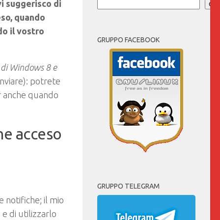
vi suggerisco di
Cer
eso, quando
o il vostro
GRUPPO FACEBOOK
tà di Windows 8 e
 inviare): potrete
er anche quando
ne acceso
GRUPPO TELEGRAM
 notifiche; il mio
o
e di utilizzarlo