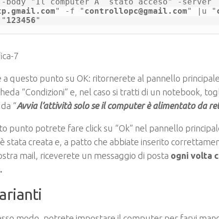
 -body "Il computer Ã¨ stato acceso" -server 
tp.gmail.com
" -f "
controllopc@gmail.com
" |u "
 "
123456
"
e a questo punto su OK: ritornerete al pannello principal
cheda “Condizioni” e, nel caso si tratti di un notebook, togl
 da “
Avvia l’attività solo se il computer è alimentato da ret
o punto potrete fare click su “Ok” nel pannello principale
à è stata creata e, a patto che abbiate inserito correttame
ostra mail, riceverete un messaggio di posta
ogni volta c
.
arianti
esso modo, potrete impostare il computer per farvi man