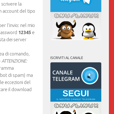
scrivere la
n account del tipo
r l’invio: nel mio
password
12345
e
sta dei server
inea di comando,
ISCRIVITI AL CANALE
–
ATTENZIONE:
ogramma
obot di spam) ma
le eccezioni del
ccare il download