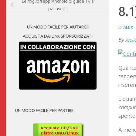
Le migliori app Android di guida TV e
8.1
palinsesti
UN MODO FACILE PER AIUTARCI!
DI
ALEX
·
ACQUISTA DAI LINK SPONSORIZZATI
By
Jessi
Quante 
renderv
insere
E quan
compute
UN MODO FACILE PER PARTIRE
spento
A meno 