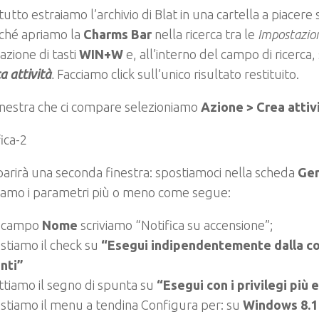
itutto
estraiamo l’archivio di Blat
in una cartella a piacere 
ché apriamo la
Charms Bar
nella ricerca tra le
Impostazio
zione di tasti
WIN+W
e, all’interno del campo di ricerca,
a attività
.
Facciamo click sull’unico risultato restituito.
inestra che ci compare selezioniamo
Azione > Crea attivi
arirà una seconda finestra: spostiamoci nella scheda
Ge
iamo i parametri più o meno come segue:
l campo
Nome
scriviamo “Notifica su accensione”;
stiamo il check su
“Esegui indipendentemente dalla co
nti”
tiamo il segno di spunta su
“Esegui con i privilegi più 
stiamo il menu a tendina Configura per: su
Windows 8.