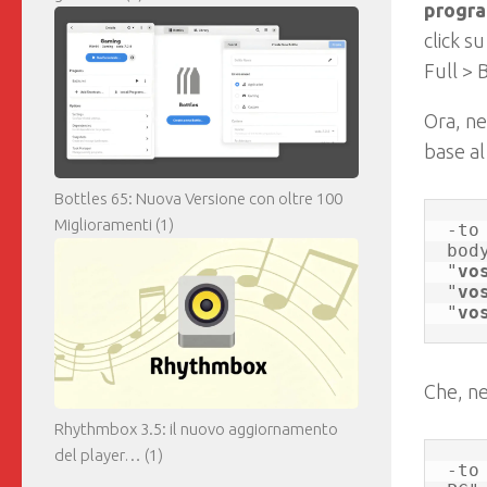
progr
click s
Full > 
Ora, n
base al
Bottles 65: Nuova Versione con oltre 100
Miglioramenti
(1)
-to
bod
"
vo
"
vo
"
vo
Che, ne
Rhythmbox 3.5: il nuovo aggiornamento
del player…
(1)
-to