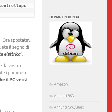
controllopc
" 
DEBIAN GNU/LINUX
e. Ora spostatevi
iete il segno di
e elettrica
“.
: la vostra
nte i parametri
he il PC verrà
Amazon
Annunci BSD
Annunci Gnu/Linux
dare un