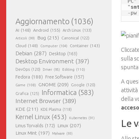
PC"
"
sm
-pw
Aggiornamento
(1036)
AI
(148)
Android
(155)
Arch Linux
(133)
Bug
(215)
Canonical
(122)
Articoli
(99)
Cloud
(148)
Container
(143)
Computer
(104)
Cliccat
Debian
(287)
Desktop
(163)
sulla s
Desktop Environment
(397)
spunta
DevOps
(120)
Editing
(110)
Driver
(95)
Fedora
(188)
Free Software
(157)
A quest
GNOME
(209)
Game
(108)
Google
(120)
attivit
Informatica
(583)
Grafica
(125)
della v
Internet Browser
(389)
acceso
KDE
(211)
KDE Plasma
(118)
Kernel Linux
(453)
Kubernetes
(91)
Le v
Linux
(207)
Linus Torvalds
(172)
Linux Mint
(197)
Malware
(93)
Allo st