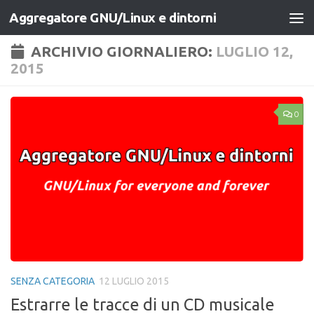
Aggregatore GNU/Linux e dintorni
Salta al contenuto
ARCHIVIO GIORNALIERO:
LUGLIO 12,
2015
0
SENZA CATEGORIA
12 LUGLIO 2015
Estrarre le tracce di un CD musicale