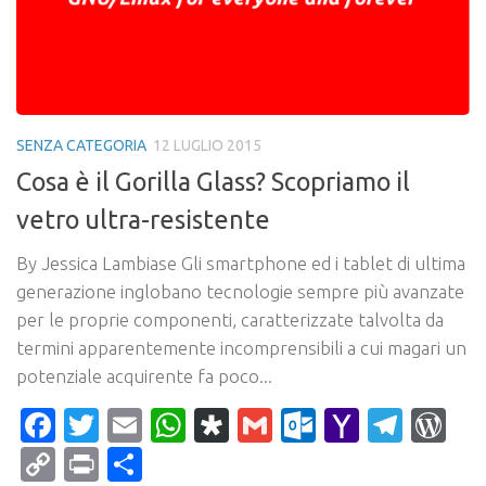
SENZA CATEGORIA
12 LUGLIO 2015
Cosa è il Gorilla Glass? Scopriamo il
vetro ultra-resistente
By Jessica Lambiase Gli smartphone ed i tablet di ultima
generazione inglobano tecnologie sempre più avanzate
per le proprie componenti, caratterizzate talvolta da
termini apparentemente incomprensibili a cui magari un
potenziale acquirente fa poco...
Facebook
Twitter
Email
WhatsApp
Diaspora
Gmail
Outlook.c
Yahoo
Tele
Wo
Mail
Copy
Print
Condividi