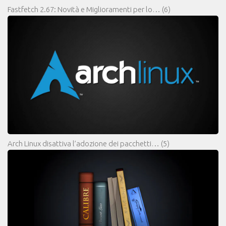
Fastfetch 2.67: Novità e Miglioramenti per lo…
(6)
Arch Linux disattiva l’adozione dei pacchetti…
(5)