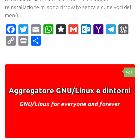
reinstallazione mi sono ritrovato senza alcune voci del
menù...
Facebook
Twitter
Email
WhatsApp
Diaspora
Gmail
Outlook.c
Yahoo
Tele
Wo
Mail
Copy
Print
Condividi
Link
0