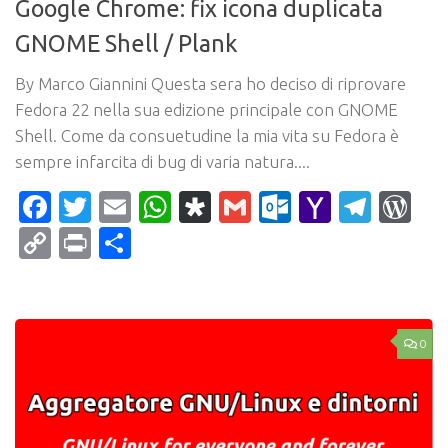
Google Chrome: fix icona duplicata
GNOME Shell / Plank
By Marco Giannini Questa sera ho deciso di riprovare
Fedora 22 nella sua edizione principale con GNOME
Shell. Come da consuetudine la mia vita su Fedora è
sempre infarcita di bug di varia natura....
Facebook
Twitter
Email
WhatsApp
Diaspora
Gmail
Outlook.c
Yahoo
Tele
Wo
Mail
Copy
Print
Condividi
Link
0