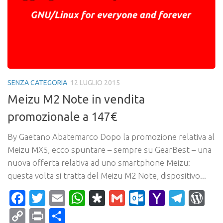
SENZA CATEGORIA
12 LUGLIO 2015
Meizu M2 Note in vendita
promozionale a 147€
By Gaetano Abatemarco Dopo la promozione relativa al
Meizu MX5, ecco spuntare – sempre su GearBest – una
nuova offerta relativa ad uno smartphone Meizu:
questa volta si tratta del Meizu M2 Note, dispositivo...
Facebook
Twitter
Email
WhatsApp
Diaspora
Gmail
Outlook.c
Yahoo
Tele
Wo
Mail
Copy
Print
Condividi