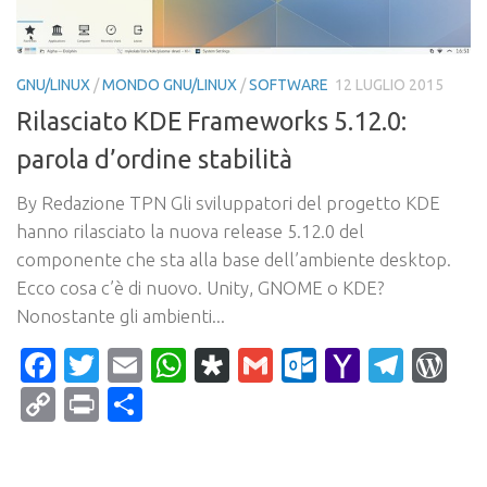
GNU/LINUX
/
MONDO GNU/LINUX
/
SOFTWARE
12 LUGLIO 2015
Rilasciato KDE Frameworks 5.12.0:
parola d’ordine stabilità
By Redazione TPN Gli sviluppatori del progetto KDE
hanno rilasciato la nuova release 5.12.0 del
componente che sta alla base dell’ambiente desktop.
Ecco cosa c’è di nuovo. Unity, GNOME o KDE?
Nonostante gli ambienti...
Facebook
Twitter
Email
WhatsApp
Diaspora
Gmail
Outlook.c
Yahoo
Tele
Wo
Mail
Copy
Print
Condividi
Link