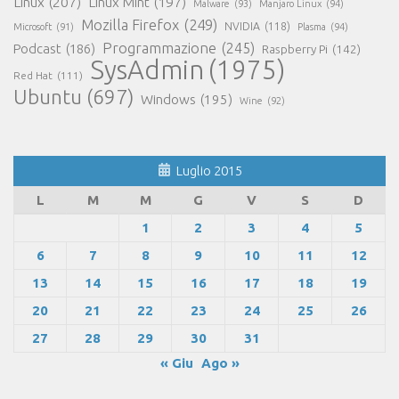
Linux
(207)
Linux Mint
(197)
Malware
(93)
Manjaro Linux
(94)
Mozilla Firefox
(249)
NVIDIA
(118)
Microsoft
(91)
Plasma
(94)
Programmazione
(245)
Podcast
(186)
Raspberry Pi
(142)
SysAdmin
(1975)
Red Hat
(111)
Ubuntu
(697)
Windows
(195)
Wine
(92)
Luglio 2015
L
M
M
G
V
S
D
1
2
3
4
5
6
7
8
9
10
11
12
13
14
15
16
17
18
19
20
21
22
23
24
25
26
27
28
29
30
31
« Giu
Ago »