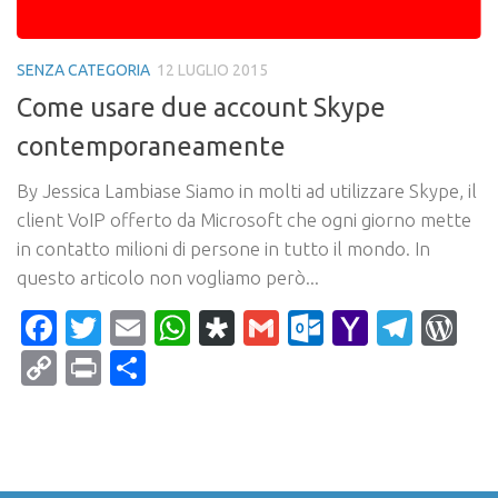
SENZA CATEGORIA
12 LUGLIO 2015
Come usare due account Skype
contemporaneamente
By Jessica Lambiase Siamo in molti ad utilizzare Skype, il
client VoIP offerto da Microsoft che ogni giorno mette
in contatto milioni di persone in tutto il mondo. In
questo articolo non vogliamo però...
Facebook
Twitter
Email
WhatsApp
Diaspora
Gmail
Outlook.c
Yahoo
Tele
Wo
Mail
Copy
Print
Condividi
Link