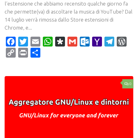
l’estensione che abbiamo recensito qualche giorno fa
che permette(va) di ascoltare la musica di YouTube? Dal
14 luglio verrà rimossa dallo Store estensioni di
Chrome, e...
Facebook
Twitter
Email
WhatsApp
Diaspora
Gmail
Outlook.c
Yahoo
Tele
Wo
Mail
Copy
Print
Condividi
Link
0