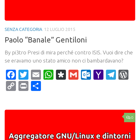
SENZA CATEGORIA
12 LUGLIO 2015
Paolo “Banale” Gentiloni
By pi3tro Presi di mira perché contro ISIS. Vuoi dire che
se eravamo uno stato amico non ci bambardavano?
Facebook
Twitter
Email
WhatsApp
Diaspora
Gmail
Outlook.c
Yahoo
Tele
Wo
Mail
Copy
Print
Condividi
Link
0