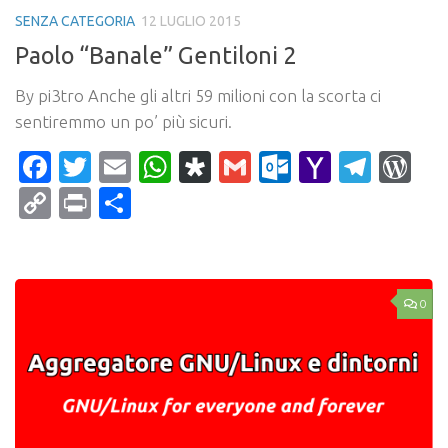
SENZA CATEGORIA
12 LUGLIO 2015
Paolo “Banale” Gentiloni 2
By pi3tro Anche gli altri 59 milioni con la scorta ci
sentiremmo un po’ più sicuri.
Facebook
Twitter
Email
WhatsApp
Diaspora
Gmail
Outlook.c
Yahoo
Tele
Wo
Mail
Copy
Print
Condividi
Link
0