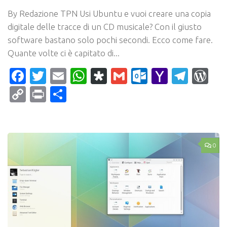
By Redazione TPN Usi Ubuntu e vuoi creare una copia
digitale delle tracce di un CD musicale? Con il giusto
software bastano solo pochi secondi. Ecco come fare.
Quante volte ci è capitato di...
Facebook
Twitter
Email
WhatsApp
Diaspora
Gmail
Outlook.c
Yahoo
Tele
Wo
Mail
Copy
Print
Condividi
Link
0