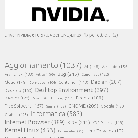
Driver NVIDIA 610.57.04 per GNU/Linux: fix per oltre…
(2)
Aggiornamento
(1037)
AI
(148)
Android
(155)
Bug
(215)
Arch Linux
(133)
Canonical
(122)
Articoli
(99)
Debian
(287)
Cloud
(148)
Container
(143)
Computer
(104)
Desktop Environment
(397)
Desktop
(163)
Fedora
(188)
DevOps
(120)
Editing
(110)
Driver
(95)
GNOME
(209)
Free Software
(157)
Game
(108)
Google
(120)
Informatica
(583)
Grafica
(125)
Internet Browser
(389)
KDE
(211)
KDE Plasma
(118)
Kernel Linux
(453)
Linus Torvalds
(172)
Kubernetes
(91)