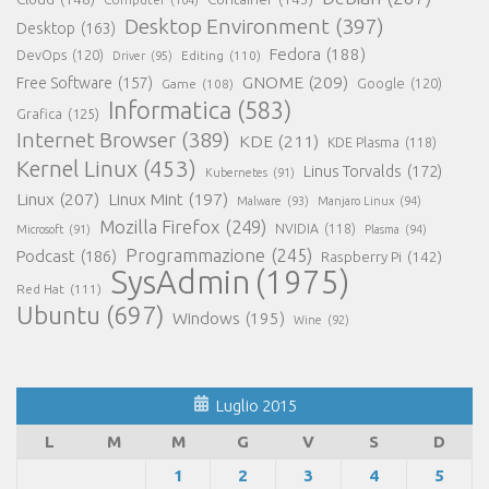
Desktop Environment
(397)
Desktop
(163)
Fedora
(188)
DevOps
(120)
Editing
(110)
Driver
(95)
GNOME
(209)
Free Software
(157)
Game
(108)
Google
(120)
Informatica
(583)
Grafica
(125)
Internet Browser
(389)
KDE
(211)
KDE Plasma
(118)
Kernel Linux
(453)
Linus Torvalds
(172)
Kubernetes
(91)
Linux
(207)
Linux Mint
(197)
Malware
(93)
Manjaro Linux
(94)
Mozilla Firefox
(249)
NVIDIA
(118)
Microsoft
(91)
Plasma
(94)
Programmazione
(245)
Podcast
(186)
Raspberry Pi
(142)
SysAdmin
(1975)
Red Hat
(111)
Ubuntu
(697)
Windows
(195)
Wine
(92)
Luglio 2015
L
M
M
G
V
S
D
1
2
3
4
5