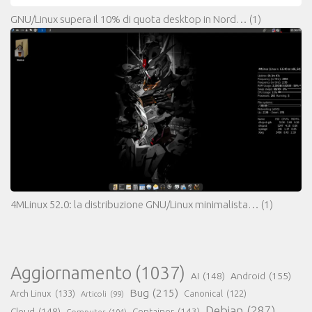
GNU/Linux supera il 10% di quota desktop in Nord…
(1)
4MLinux 52.0: la distribuzione GNU/Linux minimalista…
(1)
Aggiornamento
(1037)
AI
(148)
Android
(155)
Bug
(215)
Arch Linux
(133)
Canonical
(122)
Articoli
(99)
Debian
(287)
Cloud
(148)
Container
(143)
Computer
(104)