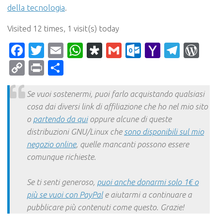
della tecnologia
.
Visited 12 times, 1 visit(s) today
Facebook
Twitter
Email
WhatsApp
Diaspora
Gmail
Outlook.c
Yahoo
Tele
Wo
Mail
Copy
Print
Condividi
Link
Se vuoi sostenermi, puoi farlo acquistando qualsiasi
cosa dai diversi link di affiliazione che ho nel mio sito
o
partendo da qui
oppure alcune di queste
distribuzioni GNU/Linux che
sono disponibili sul mio
negozio online
, quelle mancanti possono essere
comunque richieste.
Se ti senti generoso,
puoi anche donarmi solo 1€ o
più se vuoi con PayPal
e aiutarmi a continuare a
pubblicare più contenuti come questo. Grazie!