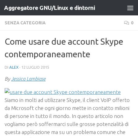
Aggregatore GNU/Linux e dintorni
Salta al contenuto
SENZA CATEGORIA
0
Come usare due account Skype
contemporaneamente
DI
ALEX
·
12 LUGLIO 2015
By
Jessica Lambiase
Siamo in molti ad utilizzare Skype, il client VoIP offerto
da Microsoft che ogni giorno mette in contatto milioni
di persone in tutto il mondo. In questo articolo non
vogliamo però soffermarci sulle grosse potenzialità di
questa applicazione ma su un problema comune che