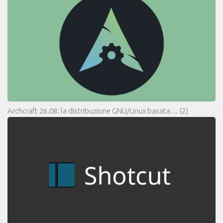
Archcraft 26.08: la distribuzione GNU/Linux basata…
(2)