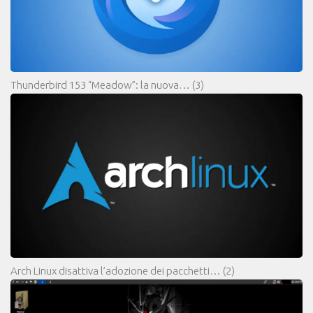
Thunderbird 153 “Meadow”: la nuova…
(3)
Arch Linux disattiva l’adozione dei pacchetti…
(2)