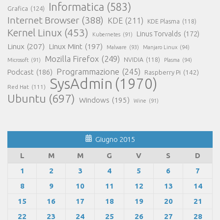
Informatica
(583)
Grafica
(124)
Internet Browser
(388)
KDE
(211)
KDE Plasma
(118)
Kernel Linux
(453)
Linus Torvalds
(172)
Kubernetes
(91)
Linux
(207)
Linux Mint
(197)
Malware
(93)
Manjaro Linux
(94)
Mozilla Firefox
(249)
NVIDIA
(118)
Microsoft
(91)
Plasma
(94)
Programmazione
(245)
Podcast
(186)
Raspberry Pi
(142)
SysAdmin
(1970)
Red Hat
(111)
Ubuntu
(697)
Windows
(195)
Wine
(91)
Giugno 2015
L
M
M
G
V
S
D
1
2
3
4
5
6
7
8
9
10
11
12
13
14
15
16
17
18
19
20
21
22
23
24
25
26
27
28