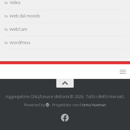
Video
Web dal mondo
WebCam
WordPress
Aggregatore GNU/Linux e dintorni © 2026. Tutti i diritti riservati.
Powered by
- Progettato con il
tema Hueman