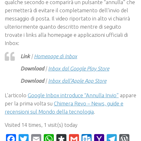
qualche secondo e comparirà un pulsante “annulla” che
permetterà di evitare il completamento dell’invio del
messaggio di posta. Il video riportato in alto vi chiarirà
ulteriormente quanto descritto mentre di seguito
trovate i links alla homepage e applicazioni ufficiali di
Inbox:
Link
|
Homepage di Inbox
Download
|
Inbox dal Google Play Store
Download
|
Inbox dall’Apple App Store
L’articolo
Google Inbox introduce “Annulla Invio”
appare
per la prima volta su
Chimera Revo – News, guide e
recensioni sul Mondo della tecnologia
.
Visited 14 times, 1 visit(s) today
Facebook
Twitter
Email
WhatsApp
Diaspora
Gmail
Outlook.c
Yahoo
Tele
Wo