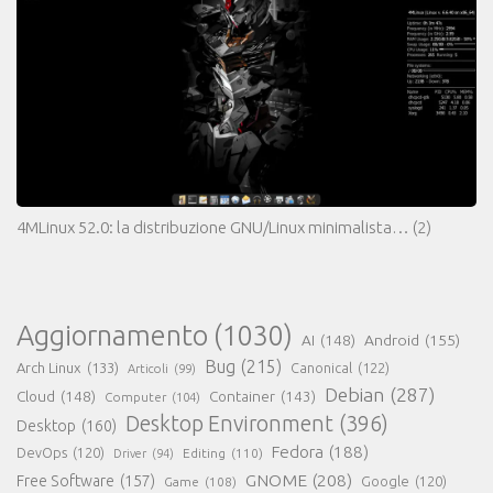
4MLinux 52.0: la distribuzione GNU/Linux minimalista…
(2)
Aggiornamento
(1030)
AI
(148)
Android
(155)
Bug
(215)
Arch Linux
(133)
Canonical
(122)
Articoli
(99)
Debian
(287)
Cloud
(148)
Container
(143)
Computer
(104)
Desktop Environment
(396)
Desktop
(160)
Fedora
(188)
DevOps
(120)
Editing
(110)
Driver
(94)
GNOME
(208)
Free Software
(157)
Google
(120)
Game
(108)