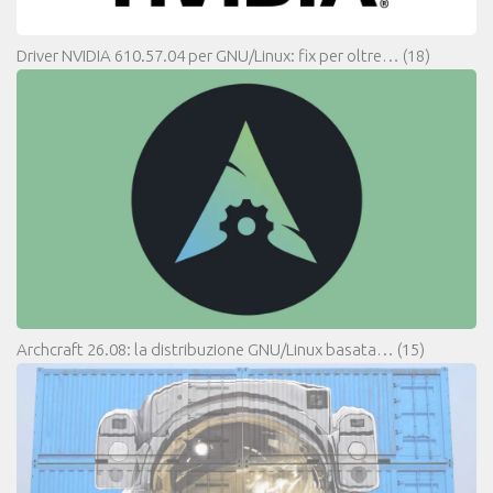
Driver NVIDIA 610.57.04 per GNU/Linux: fix per oltre…
(18)
Archcraft 26.08: la distribuzione GNU/Linux basata…
(15)