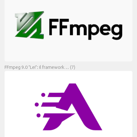
FFmpeg 9.0 “Lei”: il framework…
(7)