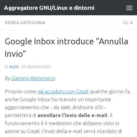
Aggregatore GNU/Linux e dintorni
Salta al contenuto
SENZA CATEGORIA
0
Google Inbox introduce “Annulla
Invio”
DI
ALEX
·
25 GIUGNO 2015
By
Gaetano Abatemarco
Proprio come
già accaduto con Gmail
qualche giorno fa,
anche Google Inbox ha ricevuto un importante
aggiornamento che – da
Web
,
Android
e
iOS
–
permetterà di
annullare l’invio delle e-mail
. Il
funzionamento è il medesimo che abbiamo visto in
azione su Gmail: l’invio della e-mail verrà ritardato di