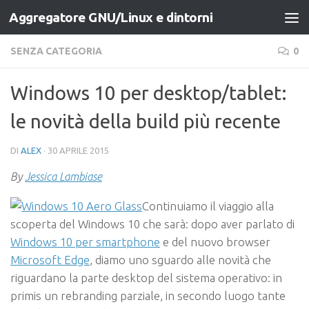
Aggregatore GNU/Linux e dintorni
Salta al contenuto
SENZA CATEGORIA
0
Windows 10 per desktop/tablet:
le novità della build più recente
DI
ALEX
·
30 APRILE 2015
By
Jessica Lambiase
Continuiamo il viaggio alla
scoperta del Windows 10 che sarà: dopo aver parlato di
Windows 10 per smartphone
e del nuovo browser
Microsoft Edge
, diamo uno sguardo alle novità che
riguardano la parte desktop del sistema operativo: in
primis un rebranding parziale, in secondo luogo tante