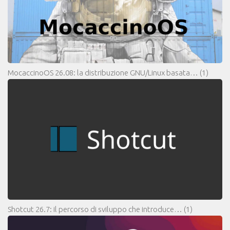
MocaccinoOS 26.08: la distribuzione GNU/Linux basata…
(1)
Shotcut 26.7: il percorso di sviluppo che introduce…
(1)