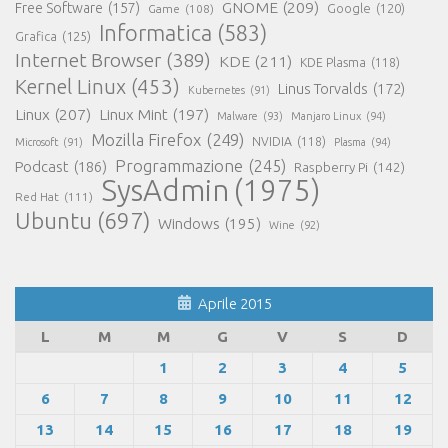
GNOME
(209)
Free Software
(157)
Game
(108)
Google
(120)
Informatica
(583)
Grafica
(125)
Internet Browser
(389)
KDE
(211)
KDE Plasma
(118)
Kernel Linux
(453)
Linus Torvalds
(172)
Kubernetes
(91)
Linux
(207)
Linux Mint
(197)
Malware
(93)
Manjaro Linux
(94)
Mozilla Firefox
(249)
NVIDIA
(118)
Microsoft
(91)
Plasma
(94)
Programmazione
(245)
Podcast
(186)
Raspberry Pi
(142)
SysAdmin
(1975)
Red Hat
(111)
Ubuntu
(697)
Windows
(195)
Wine
(92)
Aprile 2015
L
M
M
G
V
S
D
1
2
3
4
5
6
7
8
9
10
11
12
13
14
15
16
17
18
19