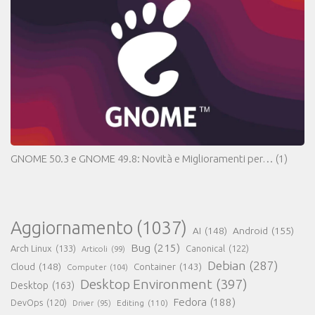
GNOME 50.3 e GNOME 49.8: Novità e Miglioramenti per…
(1)
Aggiornamento
(1037)
AI
(148)
Android
(155)
Bug
(215)
Arch Linux
(133)
Canonical
(122)
Articoli
(99)
Debian
(287)
Cloud
(148)
Container
(143)
Computer
(104)
Desktop Environment
(397)
Desktop
(163)
Fedora
(188)
DevOps
(120)
Editing
(110)
Driver
(95)