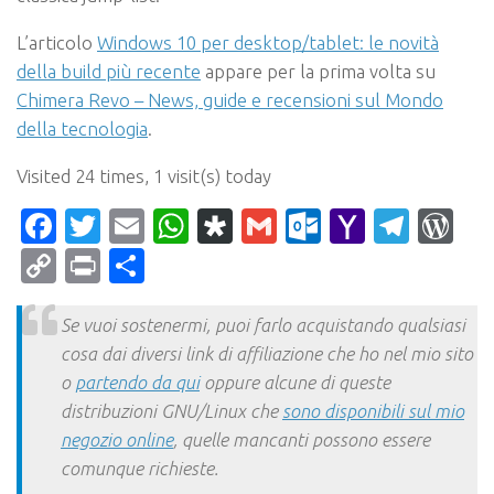
L’articolo
Windows 10 per desktop/tablet: le novità
della build più recente
appare per la prima volta su
Chimera Revo – News, guide e recensioni sul Mondo
della tecnologia
.
Visited 24 times, 1 visit(s) today
Facebook
Twitter
Email
WhatsApp
Diaspora
Gmail
Outlook.c
Yahoo
Tele
Wo
Mail
Copy
Print
Condividi
Link
Se vuoi sostenermi, puoi farlo acquistando qualsiasi
cosa dai diversi link di affiliazione che ho nel mio sito
o
partendo da qui
oppure alcune di queste
distribuzioni GNU/Linux che
sono disponibili sul mio
negozio online
, quelle mancanti possono essere
comunque richieste.