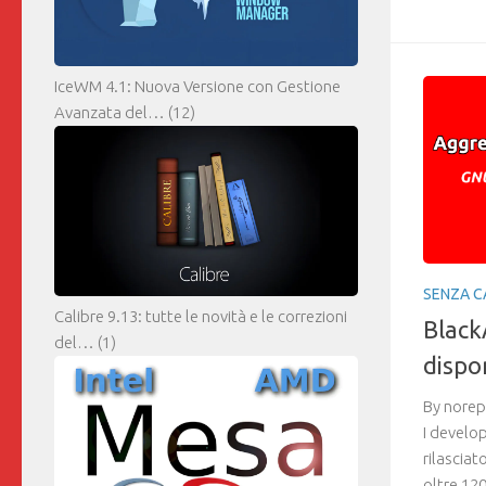
IceWM 4.1: Nuova Versione con Gestione
Avanzata del…
(12)
SENZA C
Calibre 9.13: tutte le novità e le correzioni
Black
del…
(1)
dispo
By norep
I develo
rilasciat
oltre 120