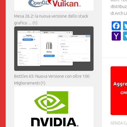
distribuz
di Arch L
Mesa 26.2: la nuova versione dello stack
grafico…
(1)
F
Y
M
Bottles 65: Nuova Versione con oltre 100
Miglioramenti
(1)
SENZA C