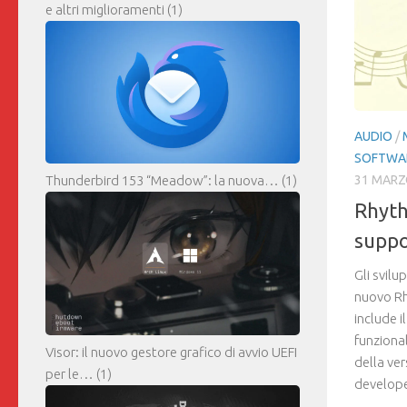
e altri miglioramenti
(1)
AUDIO
/
SOFTWA
Thunderbird 153 “Meadow”: la nuova…
(1)
31 MARZ
Rhyth
suppo
Gli svilu
nuovo R
include i
funzional
Visor: il nuovo gestore grafico di avvio UEFI
della ver
per le…
(1)
develope