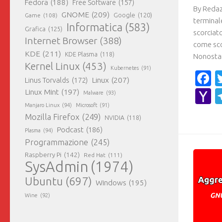
Fedora
(188)
Free Software
(157)
By Redaz
GNOME
(209)
Game
(108)
Google
(120)
terminale
Informatica
(583)
Grafica
(125)
scorciato
Internet Browser
(388)
come sco
KDE
(211)
KDE Plasma
(118)
Nonostant
Kernel Linux
(453)
Kubernetes
(91)
F
Linux
(207)
Linus Torvalds
(172)
Y
Linux Mint
(197)
Malware
(93)
Manjaro Linux
(94)
Microsoft
(91)
M
Mozilla Firefox
(249)
NVIDIA
(118)
Podcast
(186)
Plasma
(94)
Programmazione
(245)
Raspberry Pi
(142)
Red Hat
(111)
SysAdmin
(1974)
Ubuntu
(697)
Windows
(195)
Wine
(92)