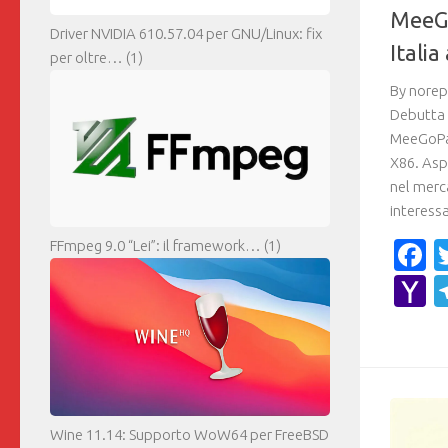
MeeGo
Driver NVIDIA 610.57.04 per GNU/Linux: fix
Italia
per oltre…
(1)
By norep
Debutta n
MeeGoPad
X86. Asp
nel merc
interessa
F
FFmpeg 9.0 “Lei”: il framework…
(1)
Y
M
Wine 11.14: Supporto WoW64 per FreeBSD