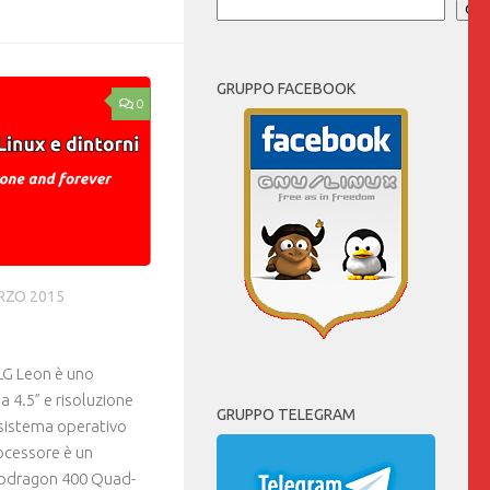
Cer
GRUPPO FACEBOOK
0
RZO 2015
G Leon è uno
 4.5” e risoluzione
GRUPPO TELEGRAM
 sistema operativo
rocessore è un
dragon 400 Quad-