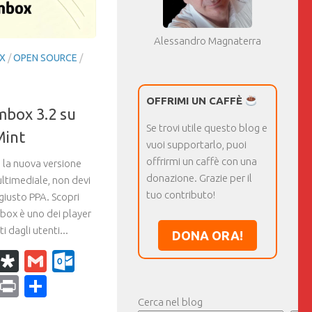
Alessandro Magnaterra
X
/
OPEN SOURCE
/
OFFRIMI UN CAFFÈ
mbox 3.2 su
Se trovi utile questo blog e
Mint
vuoi supportarlo, puoi
offrirmi un caffè con una
 la nuova versione
donazione. Grazie per il
ltimediale, non devi
tuo contributo!
 giusto PPA. Scopri
box è uno dei player
 dagli utenti...
DONA ORA!
k
r
il
WhatsApp
Diaspora
Gmail
Outlook.com
ram
dPress
Copy
Print
Condividi
Link
Cerca nel blog