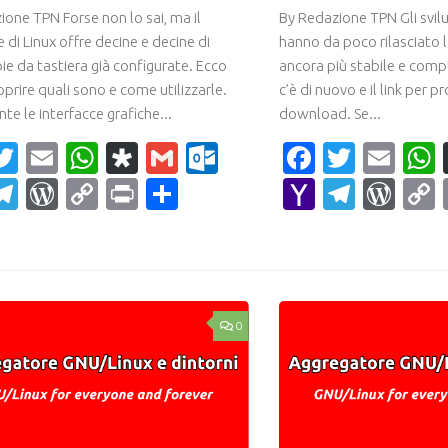
ione TPN Forse non lo sai, ma il
By Redazione TPN Gli svil
 di Linux offre decine e decine di
hanno da poco rilasciato l
ie da tastiera già configurate. Ecco
ancora più stabile e com
prire quali sono e come utilizzarle.
c’è di nuovo e il link per 
e le interfacce grafiche...
download. Se...
acebook
Twitter
Email
WhatsApp
Diaspora
Gmail
Outlook.com
Faceboo
Twitte
Ema
ahoo
Telegram
WordPress
Copy
Print
Condividi
Yahoo
Teleg
Wor
ail
Link
Mail
0