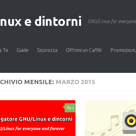
ux e dintorni
GNU/Linux for everyone
a Te
Guide
Sicurezza
Offrimi un Caffè!
Promozioni,
CHIVIO MENSILE:
MARZO 2015
0