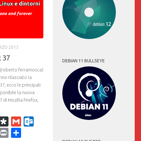
RZO 2015
x 37
DEBIAN 11 BULLSEYE
(roberto ferramosca)
nno rilasciato la
37, ecco le principali
ponibile la nuova
 di Mozilla Firefox,
k
r
il
WhatsApp
Diaspora
Gmail
Outlook.com
ram
dPress
Copy
Print
Condividi