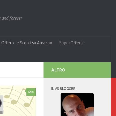
 and forever
 Offerte e Sconti su Amazon
SuperOfferte
ALTRO
IL VS BLOGGER
0