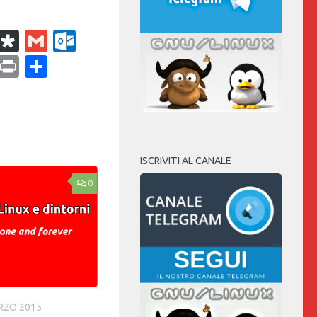
k
r
il
WhatsApp
Diaspora
Gmail
Outlook.com
ram
dPress
Copy
Print
Condividi
Link
ISCRIVITI AL CANALE
0
RZO 2015