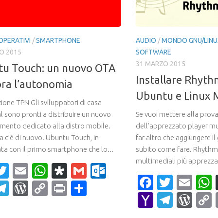
OPERATIVI
/
SMARTPHONE
AUDIO
/
MONDO GNU/LINU
O 2015
SOFTWARE
31 MARZO 2015
u Touch: un nuovo OTA
Installare Rhyth
ora l’autonomia
Ubuntu e Linux 
ione TPN Gli sviluppatori di casa
l sono pronti a distribuire un nuovo
Se vuoi mettere alla prova
mento dedicato alla distro mobile.
dell’apprezzato player mu
a c’è di nuovo. Ubuntu Touch, in
far altro che aggiungere il
ta con il primo smartphone che lo...
subito come fare. Rhythm
multimediali più apprezzati
acebook
Twitter
Email
WhatsApp
Diaspora
Gmail
Outlook.com
Faceboo
Twitte
Ema
ahoo
Telegram
WordPress
Copy
Print
Condividi
Yahoo
Teleg
Wor
ail
Link
Mail