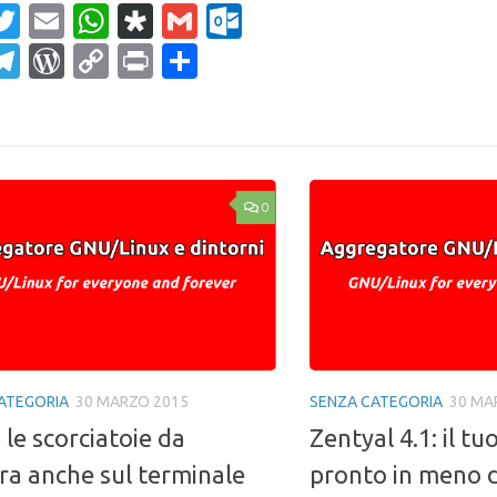
Mail
acebook
Twitter
Email
WhatsApp
Diaspora
Gmail
Outlook.com
ahoo
Telegram
WordPress
Copy
Print
Condividi
ail
Link
0
ATEGORIA
30 MARZO 2015
SENZA CATEGORIA
30 MA
 le scorciatoie da
Zentyal 4.1: il tu
era anche sul terminale
pronto in meno d