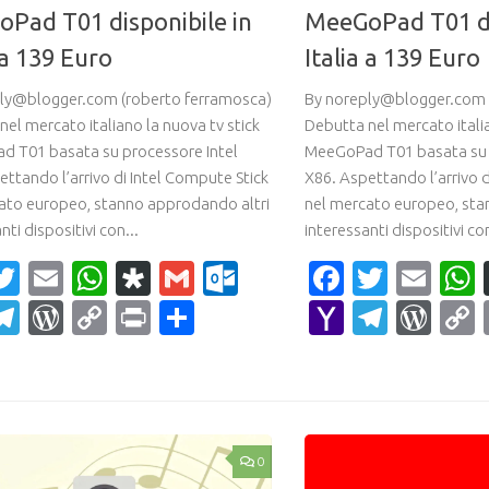
Pad T01 disponibile in
MeeGoPad T01 di
 a 139 Euro
Italia a 139 Euro
ly@blogger.com (roberto ferramosca)
By noreply@blogger.com 
el mercato italiano la nuova tv stick
Debutta nel mercato italia
 T01 basata su processore Intel
MeeGoPad T01 basata su 
ettando l’arrivo di Intel Compute Stick
X86. Aspettando l’arrivo d
ato europeo, stanno approdando altri
nel mercato europeo, sta
nti dispositivi con...
interessanti dispositivi con
acebook
Twitter
Email
WhatsApp
Diaspora
Gmail
Outlook.com
Faceboo
Twitte
Ema
ahoo
Telegram
WordPress
Copy
Print
Condividi
Yahoo
Teleg
Wor
ail
Link
Mail
0