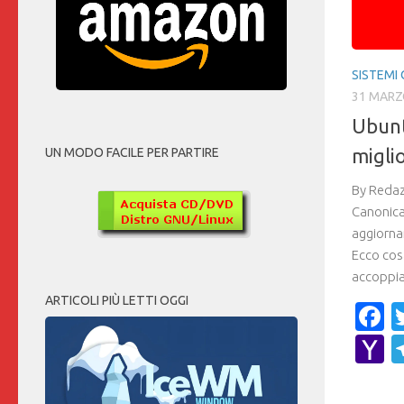
SISTEMI 
31 MARZ
Ubunt
migli
UN MODO FACILE PER PARTIRE
By Redaz
Canonica
aggiorna
Ecco cos
accoppia
ARTICOLI PIÙ LETTI OGGI
F
Y
M