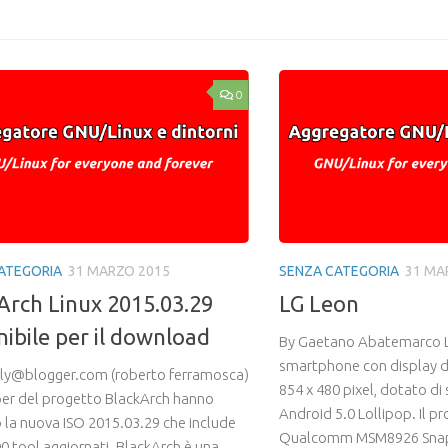
0
ATEGORIA
31 MARZO 2015
SENZA CATEGORIA
31 MA
Arch Linux 2015.03.29
LG Leon
nibile per il download
By Gaetano Abatemarco L
smartphone con display da
ly@blogger.com (roberto ferramosca)
854 x 480 pixel, dotato di
per del progetto BlackArch hanno
Android 5.0 Lollipop. Il p
o la nuova ISO 2015.03.29 che include
Qualcomm MSM8926 Snap
0 tool aggiornati. BlackArch è una