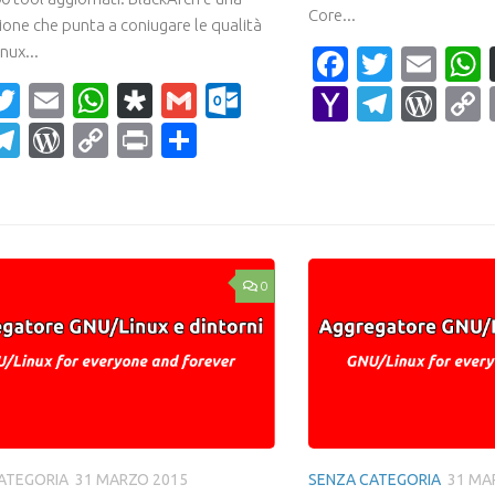
Core...
ione che punta a coniugare le qualità
inux...
Faceboo
Twitte
Ema
acebook
Twitter
Email
WhatsApp
Diaspora
Gmail
Outlook.com
Yahoo
Teleg
Wor
Mail
ahoo
Telegram
WordPress
Copy
Print
Condividi
ail
Link
0
ATEGORIA
31 MARZO 2015
SENZA CATEGORIA
31 MA