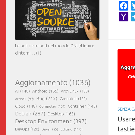
F
Y
M
Le notizie minori del mondo GNU/Linux e
dintorni…
(1)
Aggiornamento
(1036)
AI
(148)
Android
(155)
Arch Linux
(133)
Bug
(215)
Canonical
(122)
Articoli
(99)
Cloud
(148)
Container
(143)
Computer
(104)
SENZA C
Debian
(287)
Desktop
(163)
Usare
Desktop Environment
(397)
tasti
DevOps
(120)
Editing
(110)
Driver
(95)