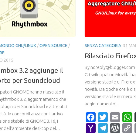
MONDO GNU/LINUX
/
OPEN SOURCE
/
SENZA CATEGORIA
31 MA
RE
Rilasciato Firefo
O 2015
By noreply@blogger.com 
mbox 3.2 aggiunge il
Gli sviluppatori Mozilla ha
rto per Soundcloud
versione stabile di Firefox 
novità. Da poche ore è dis
ppatori GNOME hanno rilasciato il
versione stabile numero 37
hythmbox 3.2, aggiornamento che
aggiornamento...
l plugin per Soundcloud e altre utili
ità. In concomitanza con l’arrivo
Faceboo
Twitte
Ema
sione stabile di GNOME 3.16, i
Yahoo
Teleg
Wor
r dell’ambiente desktop del...