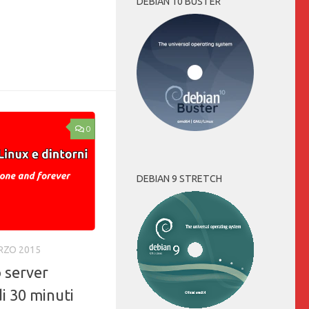
Link
DEBIAN 10 BUSTER
0
DEBIAN 9 STRETCH
RZO 2015
o server
i 30 minuti