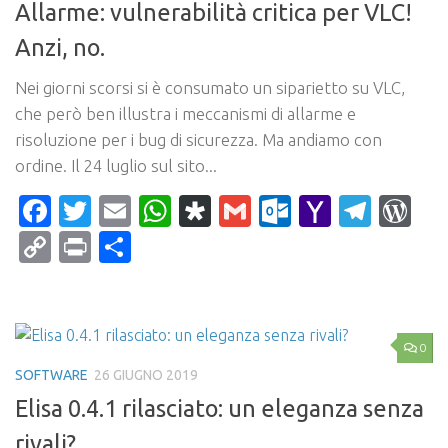
Allarme: vulnerabilità critica per VLC!
Anzi, no.
Nei giorni scorsi si è consumato un siparietto su VLC,
che però ben illustra i meccanismi di allarme e
risoluzione per i bug di sicurezza. Ma andiamo con
ordine. Il 24 luglio sul sito...
Facebook
Twitter
Email
WhatsApp
Diaspora
Gmail
Outlook.c
Yahoo
Tele
Wo
Mail
Copy
Print
Condividi
Link
0
SOFTWARE
26 GIUGNO 2019
Elisa 0.4.1 rilasciato: un eleganza senza
rivali?