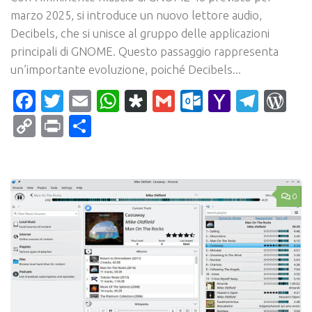
marzo 2025, si introduce un nuovo lettore audio,
Decibels, che si unisce al gruppo delle applicazioni
principali di GNOME. Questo passaggio rappresenta
un’importante evoluzione, poiché Decibels...
Facebook
Twitter
Email
WhatsApp
Diaspora
Gmail
Outlook.c
Yahoo
Tele
Wo
Mail
Copy
Print
Condividi
Link
0