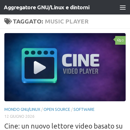
Aggregatore GNU/Linux e dintorni
Salta al contenuto
TAGGATO:
MUSIC PLAYER
0
MONDO GNU/LINUX
/
OPEN SOURCE
/
SOFTWARE
12 GIUGNO 2026
Cine: un nuovo lettore video basato su