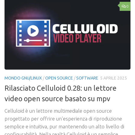
0
MONDO GNU/LINUX
/
OPEN SOURCE
/
SOFTWARE
5 APRILE 2025
Rilasciato Celluloid 0.28: un lettore
video open source basato su mpv
Celluloid è un lettore multimediale open source
progettato per offrire un’esperienza di riproduzione
semplice e intuitiva, pur mantenendo un alto livello di
configurabilità. Nella realtà Celluloid è un semplice