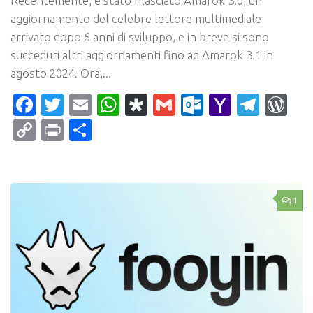
Recentemente, è stato rilasciato Amarok 3.0, un
aggiornamento del celebre lettore multimediale
arrivato dopo 6 anni di sviluppo, e in breve si sono
succeduti altri aggiornamenti fino ad Amarok 3.1 in
agosto 2024. Ora,...
Facebook
Twitter
Email
WhatsApp
Diaspora
Gmail
Outlook.c
Yahoo
Tele
Wo
Mail
Copy
Print
Condividi
Link
1