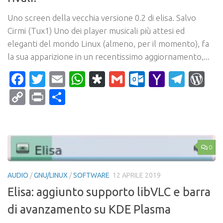
Uno screen della vecchia versione 0.2 di elisa. Salvo
Cirmi (Tux1) Uno dei player musicali più attesi ed
eleganti del mondo Linux (almeno, per il momento), fa
la sua apparizione in un recentissimo aggiornamento,...
Facebook
Twitter
Email
WhatsApp
Diaspora
Gmail
Outlook.c
Yahoo
Tele
Wo
Mail
Copy
Print
Condividi
Link
0
AUDIO
/
GNU/LINUX
/
SOFTWARE
12 APRILE 2019
Elisa: aggiunto supporto libVLC e barra
di avanzamento su KDE Plasma