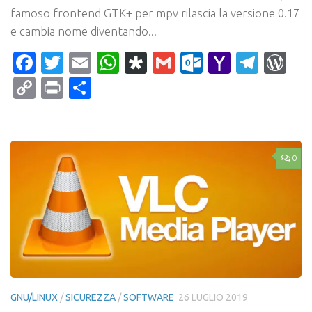
famoso frontend GTK+ per mpv rilascia la versione 0.17
e cambia nome diventando...
Facebook
Twitter
Email
WhatsApp
Diaspora
Gmail
Outlook.c
Yahoo
Tele
Wo
Mail
Copy
Print
Condividi
Link
0
GNU/LINUX
/
SICUREZZA
/
SOFTWARE
26 LUGLIO 2019