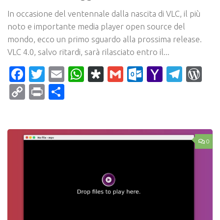
In occasione del ventennale dalla nascita di VLC, il più
noto e importante media player open source del
mondo, ecco un primo sguardo alla prossima release.
VLC 4.0, salvo ritardi, sarà rilasciato entro il...
Facebook
Twitter
Email
WhatsApp
Diaspora
Gmail
Outlook.c
Yahoo
Tele
Wo
Mail
Copy
Print
Condividi
Link
0