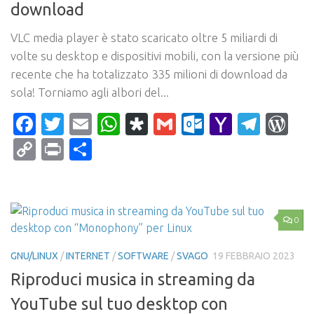
download
VLC media player è stato scaricato oltre 5 miliardi di
volte su desktop e dispositivi mobili, con la versione più
recente che ha totalizzato 335 milioni di download da
sola! Torniamo agli albori del...
Facebook
Twitter
Email
WhatsApp
Diaspora
Gmail
Outlook.c
Yahoo
Tele
Wo
Mail
Copy
Print
Condividi
Link
0
GNU/LINUX
/
INTERNET
/
SOFTWARE
/
SVAGO
19 FEBBRAIO 2023
Riproduci musica in streaming da
YouTube sul tuo desktop con