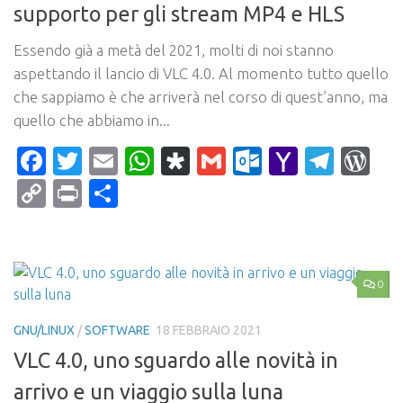
supporto per gli stream MP4 e HLS
Essendo già a metà del 2021, molti di noi stanno
aspettando il lancio di VLC 4.0. Al momento tutto quello
che sappiamo è che arriverà nel corso di quest’anno, ma
quello che abbiamo in...
Facebook
Twitter
Email
WhatsApp
Diaspora
Gmail
Outlook.c
Yahoo
Tele
Wo
Mail
Copy
Print
Condividi
Link
0
GNU/LINUX
/
SOFTWARE
18 FEBBRAIO 2021
VLC 4.0, uno sguardo alle novità in
arrivo e un viaggio sulla luna