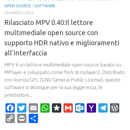
OPEN SOURCE
/
SOFTWARE
26 MARZO 2025
Rilasciato MPV 0.40:Il lettore
multimediale open source con
supporto HDR nativo e miglioramenti
all’interfaccia
MPV è un lettore multimediale open source basato su
MPlayer e sviluppato come fork di mplayer2. Distribuito
con licenza GPL (GNU General Public License), questo
software si distingue per la sua leggerezza, le
prestazioni...
Facebook
Twitter
Email
WhatsApp
Diaspora
Gmail
Outlook.c
Yahoo
Tele
Wo
Mail
Copy
Print
Condividi
Link