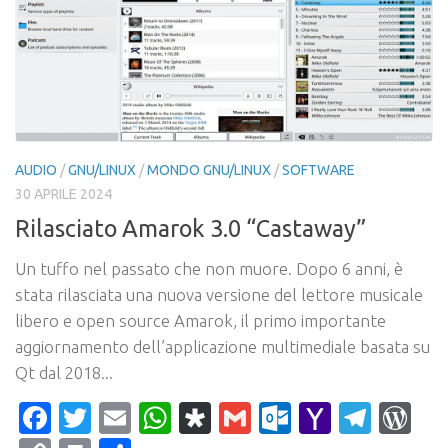
AUDIO
/
GNU/LINUX
/
MONDO GNU/LINUX
/
SOFTWARE
30 APRILE 2024
Rilasciato Amarok 3.0 “Castaway”
Un tuffo nel passato che non muore. Dopo 6 anni, è
stata rilasciata una nuova versione del lettore musicale
libero e open source Amarok, il primo importante
aggiornamento dell’applicazione multimediale basata su
Qt dal 2018...
Facebook
Twitter
Email
WhatsApp
Diaspora
Gmail
Outlook.c
Yahoo
Tele
Wo