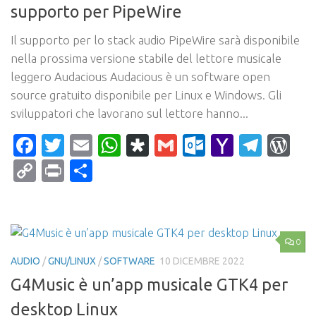
supporto per PipeWire
Il supporto per lo stack audio PipeWire sarà disponibile
nella prossima versione stabile del lettore musicale
leggero Audacious Audacious è un software open
source gratuito disponibile per Linux e Windows. Gli
sviluppatori che lavorano sul lettore hanno...
Facebook
Twitter
Email
WhatsApp
Diaspora
Gmail
Outlook.c
Yahoo
Tele
Wo
Mail
Copy
Print
Condividi
Link
0
AUDIO
/
GNU/LINUX
/
SOFTWARE
10 DICEMBRE 2022
G4Music è un’app musicale GTK4 per
desktop Linux