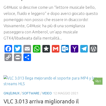
G4Music si descrive come un “lettore musicale bello,
veloce, fluido e leggero” e dopo averci giocato questo
pomeriggio non posso che essere in disaccordo!
Visivamente, G4Music ha più di una somiglianza
passeggera con Amberol, un’app musicale
GTK4/libadwaita dalla mentalità...
Facebook
Twitter
Email
WhatsApp
Diaspora
Gmail
Outlook.c
Yahoo
Tele
Wo
Mail
Copy
Print
Condividi
Link
0
GNU/LINUX
/
SOFTWARE
/
VIDEO
12 MAGGIO 2021
VLC 3.013 arriva migliorando il