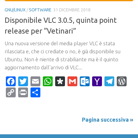
GNU/LINUX
/
SOFTWARE
31 DICEMBRE 2018
Disponibile VLC 3.0.5, quinta point
release per “Vetinari”
Una nuova versione del media player VLC è stata
rilasciata e, che ci crediate o no, è già disponibile su
Ubuntu. Non è niente di strabiliante ma è il quinto
aggiornamento dall’arrivo di VLC...
Facebook
Twitter
Email
WhatsApp
Diaspora
Gmail
Outlook.c
Yahoo
Tele
Wo
Mail
Copy
Print
Condividi
Link
Pagina successiva »