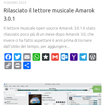
4 GIUGNO 2024
Rilasciato il lettore musicale Amarok
3.0.1
Il lettore musicale open source Amarok 3.0.1 è stato
rilasciato poco più di un mese dopo Amarok 3.0, che
invece ci ha fatto aspettare 6 anni prima di tornare
dall’oblio del tempo, per aggiungere...
Facebook
Twitter
Email
WhatsApp
Diaspora
Gmail
Outlook.c
Yahoo
Tele
Wo
Mail
Copy
Print
Condividi
Link
6