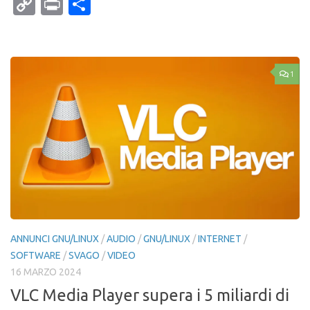
Mail
Copy
Print
Condividi
Link
1
ANNUNCI GNU/LINUX
/
AUDIO
/
GNU/LINUX
/
INTERNET
/
SOFTWARE
/
SVAGO
/
VIDEO
16 MARZO 2024
VLC Media Player supera i 5 miliardi di