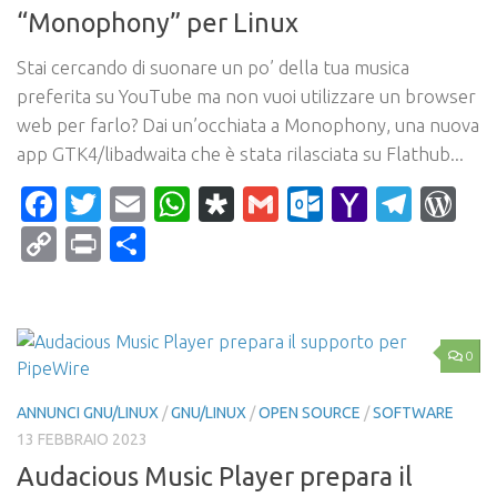
“Monophony” per Linux
Stai cercando di suonare un po’ della tua musica
preferita su YouTube ma non vuoi utilizzare un browser
web per farlo? Dai un’occhiata a Monophony, una nuova
app GTK4/libadwaita che è stata rilasciata su Flathub...
Facebook
Twitter
Email
WhatsApp
Diaspora
Gmail
Outlook.c
Yahoo
Tele
Wo
Mail
Copy
Print
Condividi
Link
0
ANNUNCI GNU/LINUX
/
GNU/LINUX
/
OPEN SOURCE
/
SOFTWARE
13 FEBBRAIO 2023
Audacious Music Player prepara il