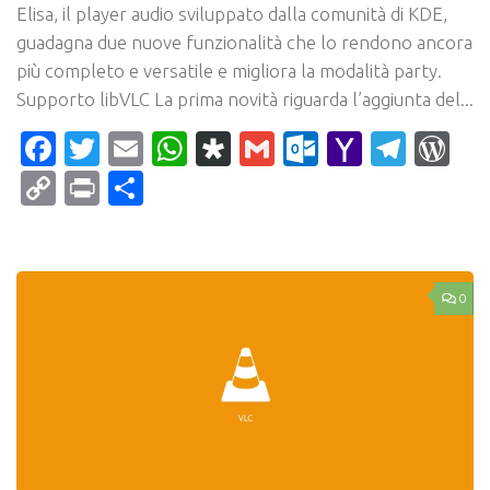
Elisa, il player audio sviluppato dalla comunità di KDE,
guadagna due nuove funzionalità che lo rendono ancora
più completo e versatile e migliora la modalità party.
Supporto libVLC La prima novità riguarda l’aggiunta del...
Facebook
Twitter
Email
WhatsApp
Diaspora
Gmail
Outlook.c
Yahoo
Tele
Wo
Mail
Copy
Print
Condividi
Link
0