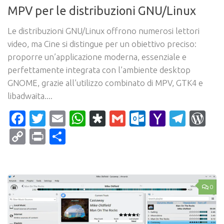
MPV per le distribuzioni GNU/Linux
Le distribuzioni GNU/Linux offrono numerosi lettori
video, ma Cine si distingue per un obiettivo preciso:
proporre un’applicazione moderna, essenziale e
perfettamente integrata con l’ambiente desktop
GNOME, grazie all’utilizzo combinato di MPV, GTK4 e
libadwaita....
Facebook
Twitter
Email
WhatsApp
Diaspora
Gmail
Outlook.c
Yahoo
Tele
Wo
Mail
Copy
Print
Condividi
Link
0