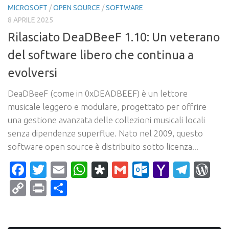
MICROSOFT
/
OPEN SOURCE
/
SOFTWARE
8 APRILE 2025
Rilasciato DeaDBeeF 1.10: Un veterano
del software libero che continua a
evolversi
DeaDBeeF (come in 0xDEADBEEF) è un lettore
musicale leggero e modulare, progettato per offrire
una gestione avanzata delle collezioni musicali locali
senza dipendenze superflue. Nato nel 2009, questo
software open source è distribuito sotto licenza...
Facebook
Twitter
Email
WhatsApp
Diaspora
Gmail
Outlook.c
Yahoo
Tele
Wo
Mail
Copy
Print
Condividi
Link