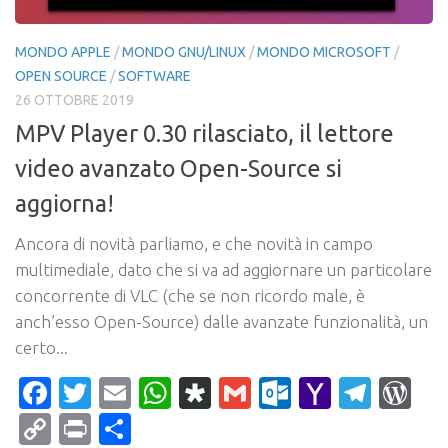
MONDO APPLE
/
MONDO GNU/LINUX
/
MONDO MICROSOFT
/
OPEN SOURCE
/
SOFTWARE
26 OTTOBRE 2019
MPV Player 0.30 rilasciato, il lettore
video avanzato Open-Source si
aggiorna!
Ancora di novità parliamo, e che novità in campo
multimediale, dato che si va ad aggiornare un particolare
concorrente di VLC (che se non ricordo male, è
anch’esso Open-Source) dalle avanzate funzionalità, un
certo...
Facebook
Twitter
Email
WhatsApp
Diaspora
Gmail
Outlook.c
Yahoo
Tele
Wo
Mail
Copy
Print
Condividi