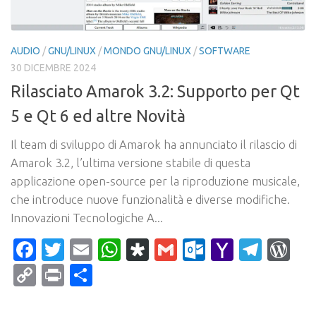
AUDIO
/
GNU/LINUX
/
MONDO GNU/LINUX
/
SOFTWARE
30 DICEMBRE 2024
Rilasciato Amarok 3.2: Supporto per Qt
5 e Qt 6 ed altre Novità
Il team di sviluppo di Amarok ha annunciato il rilascio di
Amarok 3.2, l’ultima versione stabile di questa
applicazione open-source per la riproduzione musicale,
che introduce nuove funzionalità e diverse modifiche.
Innovazioni Tecnologiche A...
Facebook
Twitter
Email
WhatsApp
Diaspora
Gmail
Outlook.c
Yahoo
Tele
Wo
Mail
Copy
Print
Condividi
Link