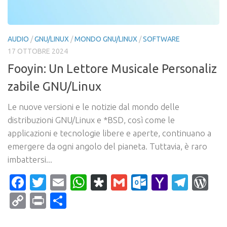
AUDIO
/
GNU/LINUX
/
MONDO GNU/LINUX
/
SOFTWARE
17 OTTOBRE 2024
Fooyin: Un Lettore Musicale Personaliz
zabile GNU/Linux
Le nuove versioni e le notizie dal mondo delle
distribuzioni GNU/Linux e *BSD, così come le
applicazioni e tecnologie libere e aperte, continuano a
emergere da ogni angolo del pianeta. Tuttavia, è raro
imbattersi...
Facebook
Twitter
Email
WhatsApp
Diaspora
Gmail
Outlook.c
Yahoo
Tele
Wo
Mail
Copy
Print
Condividi
Link