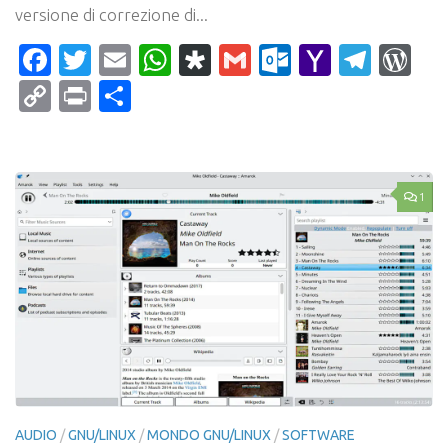
versione di correzione di...
Facebook
Twitter
Email
WhatsApp
Diaspora
Gmail
Outlook.c
Yahoo
Tele
Wo
Mail
Copy
Print
Condividi
Link
1
AUDIO
/
GNU/LINUX
/
MONDO GNU/LINUX
/
SOFTWARE