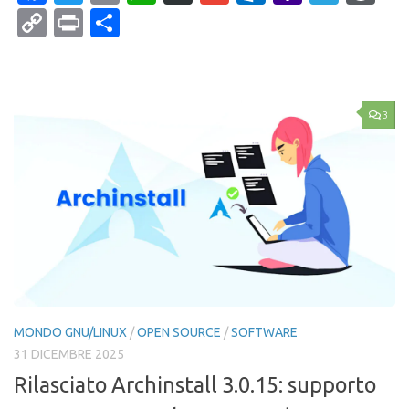
Mail
Copy
Print
Condividi
Link
3
MONDO GNU/LINUX
/
OPEN SOURCE
/
SOFTWARE
31 DICEMBRE 2025
Rilasciato Archinstall 3.0.15: supporto