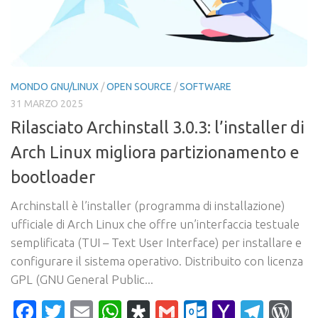
MONDO GNU/LINUX
/
OPEN SOURCE
/
SOFTWARE
31 MARZO 2025
Rilasciato Archinstall 3.0.3: l’installer di
Arch Linux migliora partizionamento e
bootloader
Archinstall è l’installer (programma di installazione)
ufficiale di Arch Linux che offre un’interfaccia testuale
semplificata (TUI – Text User Interface) per installare e
configurare il sistema operativo. Distribuito con licenza
GPL (GNU General Public...
Facebook
Twitter
Email
WhatsApp
Diaspora
Gmail
Outlook.c
Yahoo
Tele
Wo