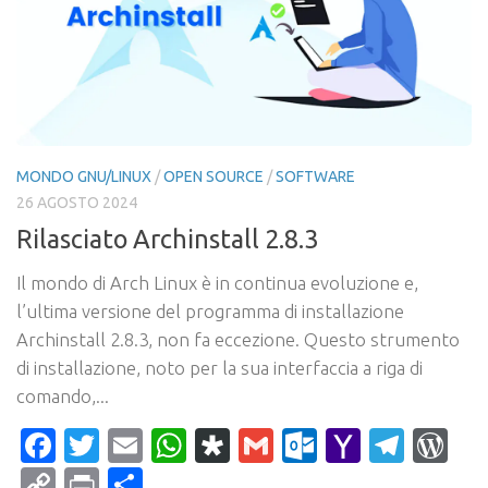
MONDO GNU/LINUX
/
OPEN SOURCE
/
SOFTWARE
26 AGOSTO 2024
Rilasciato Archinstall 2.8.3
Il mondo di Arch Linux è in continua evoluzione e,
l’ultima versione del programma di installazione
Archinstall 2.8.3, non fa eccezione. Questo strumento
di installazione, noto per la sua interfaccia a riga di
comando,...
Facebook
Twitter
Email
WhatsApp
Diaspora
Gmail
Outlook.c
Yahoo
Tele
Wo
Mail
Copy
Print
Condividi