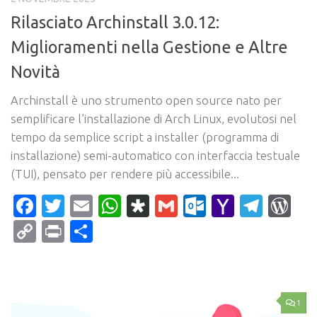
Rilasciato Archinstall 3.0.12:
Miglioramenti nella Gestione e Altre
Novità
Archinstall è uno strumento open source nato per
semplificare l’installazione di Arch Linux, evolutosi nel
tempo da semplice script a installer (programma di
installazione) semi-automatico con interfaccia testuale
(TUI), pensato per rendere più accessibile...
Facebook
Twitter
Email
WhatsApp
Diaspora
Gmail
Outlook.c
Yahoo
Tele
Wo
Mail
Copy
Print
Condividi
Link
1