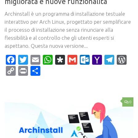
migliorata e nuove funzionalità
Archinstall è un programma di installazione testuale
interattivo per Arch Linux, progettato per semplificare
il processo di installazione senza rinunciare alla
flessibilità e al controllo che gli utenti esperti si
aspettano. Questa nuova versione...
Facebook
Twitter
Email
WhatsApp
Diaspora
Gmail
Outlook.c
Yahoo
Tele
Wo
Mail
Copy
Print
Condividi
Link
0