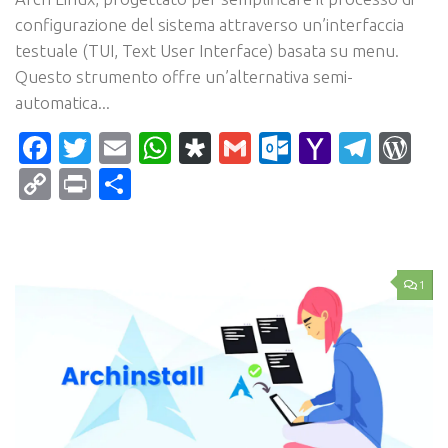
configurazione del sistema attraverso un’interfaccia
testuale (TUI, Text User Interface) basata su menu.
Questo strumento offre un’alternativa semi-
automatica...
Facebook
Twitter
Email
WhatsApp
Diaspora
Gmail
Outlook.c
Yahoo
Tele
Wo
Mail
Copy
Print
Condividi
Link
1