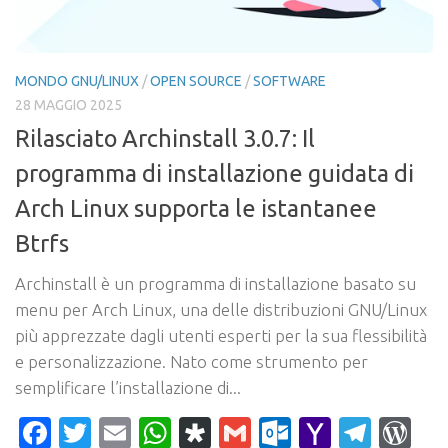
MONDO GNU/LINUX
/
OPEN SOURCE
/
SOFTWARE
28 MAGGIO 2025
Rilasciato Archinstall 3.0.7: Il
programma di installazione guidata di
Arch Linux supporta le istantanee
Btrfs
Archinstall è un programma di installazione basato su
menu per Arch Linux, una delle distribuzioni GNU/Linux
più apprezzate dagli utenti esperti per la sua flessibilità
e personalizzazione. Nato come strumento per
semplificare l’installazione di...
Facebook
Twitter
Email
WhatsApp
Diaspora
Gmail
Outlook.c
Yahoo
Tele
Wo