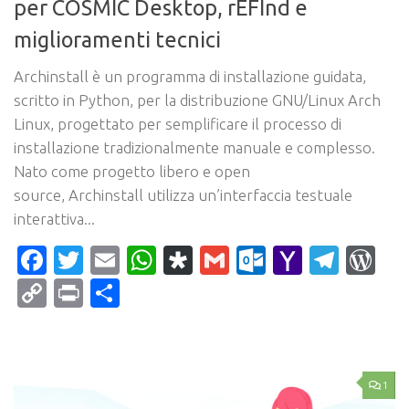
per COSMIC Desktop, rEFInd e
miglioramenti tecnici
Archinstall è un programma di installazione guidata,
scritto in Python, per la distribuzione GNU/Linux Arch
Linux, progettato per semplificare il processo di
installazione tradizionalmente manuale e complesso.
Nato come progetto libero e open
source, Archinstall utilizza un’interfaccia testuale
interattiva...
Facebook
Twitter
Email
WhatsApp
Diaspora
Gmail
Outlook.c
Yahoo
Tele
Wo
Mail
Copy
Print
Condividi
Link
1