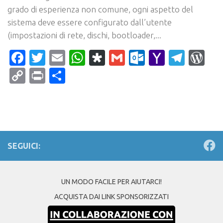
grado di esperienza non comune, ogni aspetto del
sistema deve essere configurato dall’utente
(impostazioni di rete, dischi, bootloader,...
Facebook
Twitter
Email
WhatsApp
Diaspora
Gmail
Outlook.c
Yahoo
Tele
Wo
Mail
Copy
Print
Condividi
Link
SEGUICI:
UN MODO FACILE PER AIUTARCI!
ACQUISTA DAI LINK SPONSORIZZATI