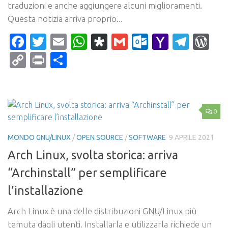
traduzioni e anche aggiungere alcuni miglioramenti.
Questa notizia arriva proprio...
Facebook
Twitter
Email
WhatsApp
Diaspora
Gmail
Outlook.c
Yahoo
Tele
Wo
Mail
Copy
Print
Condividi
Link
0
MONDO GNU/LINUX
/
OPEN SOURCE
/
SOFTWARE
9 APRILE 2021
Arch Linux, svolta storica: arriva
“Archinstall” per semplificare
l’installazione
Arch Linux è una delle distribuzioni GNU/Linux più
temuta dagli utenti. Installarla e utilizzarla richiede un