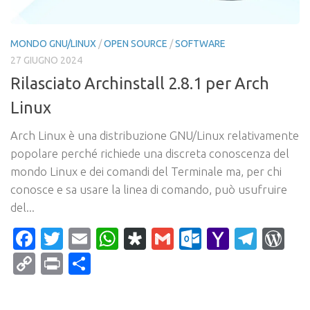
MONDO GNU/LINUX
/
OPEN SOURCE
/
SOFTWARE
27 GIUGNO 2024
Rilasciato Archinstall 2.8.1 per Arch
Linux
Arch Linux è una distribuzione GNU/Linux relativamente
popolare perché richiede una discreta conoscenza del
mondo Linux e dei comandi del Terminale ma, per chi
conosce e sa usare la linea di comando, può usufruire
del...
Facebook
Twitter
Email
WhatsApp
Diaspora
Gmail
Outlook.c
Yahoo
Tele
Wo
Mail
Copy
Print
Condividi
Link