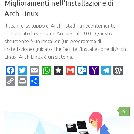
Miglioramenti nell’Installazione di
Arch Linux
Il team di sviluppo di Archinstall ha recentemente
presentato la versione Archinstall 3.0.0. Questo
strumento è un installer (un programma di
installazione) guidato che facilita l’installazione di Arch
Linux. Arch Linux è un sistema...
Facebook
Twitter
Email
WhatsApp
Diaspora
Gmail
Outlook.c
Yahoo
Tele
Wo
Mail
Copy
Print
Condividi
Link
0