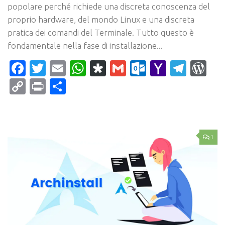
popolare perché richiede una discreta conoscenza del
proprio hardware, del mondo Linux e una discreta
pratica dei comandi del Terminale. Tutto questo è
fondamentale nella fase di installazione...
Facebook
Twitter
Email
WhatsApp
Diaspora
Gmail
Outlook.c
Yahoo
Tele
Wo
Mail
Copy
Print
Condividi
Link
1