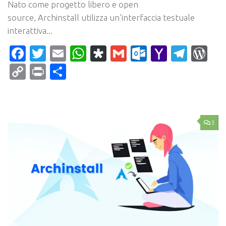
Nato come progetto libero e open
source, Archinstall utilizza un’interfaccia testuale
interattiva...
Facebook
Twitter
Email
WhatsApp
Diaspora
Gmail
Outlook.c
Yahoo
Tele
Wo
Mail
Copy
Print
Condividi
Link
3