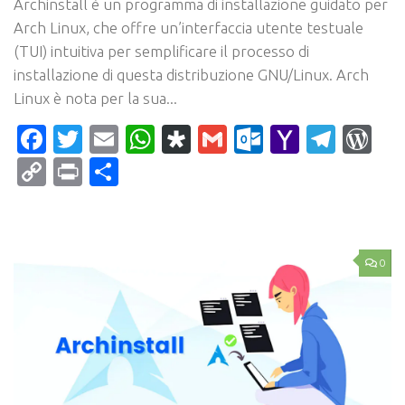
Archinstall è un programma di installazione guidato per
Arch Linux, che offre un’interfaccia utente testuale
(TUI) intuitiva per semplificare il processo di
installazione di questa distribuzione GNU/Linux. Arch
Linux è nota per la sua...
Facebook
Twitter
Email
WhatsApp
Diaspora
Gmail
Outlook.c
Yahoo
Tele
Wo
Mail
Copy
Print
Condividi
Link
0