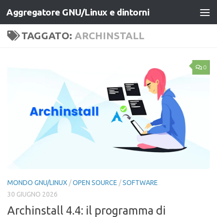
Aggregatore GNU/Linux e dintorni
Salta al contenuto
TAGGATO:
ARCHINSTALL
0
MONDO GNU/LINUX
/
OPEN SOURCE
/
SOFTWARE
30 GIUGNO 2026
Archinstall 4.4: il programma di