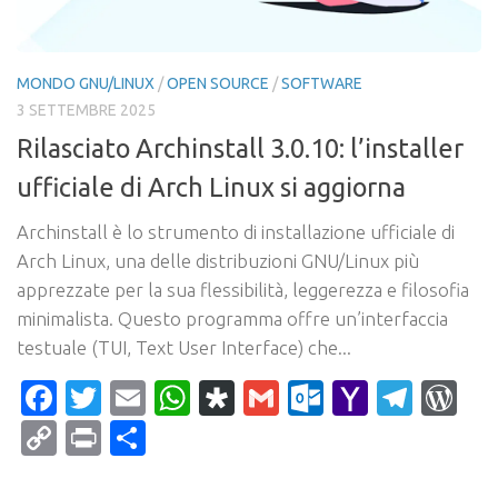
MONDO GNU/LINUX
/
OPEN SOURCE
/
SOFTWARE
3 SETTEMBRE 2025
Rilasciato Archinstall 3.0.10: l’installer
ufficiale di Arch Linux si aggiorna
Archinstall è lo strumento di installazione ufficiale di
Arch Linux, una delle distribuzioni GNU/Linux più
apprezzate per la sua flessibilità, leggerezza e filosofia
minimalista. Questo programma offre un’interfaccia
testuale (TUI, Text User Interface) che...
Facebook
Twitter
Email
WhatsApp
Diaspora
Gmail
Outlook.c
Yahoo
Tele
Wo
Mail
Copy
Print
Condividi
Link