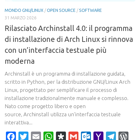
MONDO GNU/LINUX
/
OPEN SOURCE
/
SOFTWARE
31 MARZO 2026
Rilasciato Archinstall 4.0: il programma
di installazione di Arch Linux si rinnova
con un’interfaccia testuale più
moderna
Archinstall è un programma di installazione guidata,
scritto in Python, per la distribuzione GNU/Linux Arch
Linux, progettato per semplificare il processo di
installazione tradizionalmente manuale e complesso.
Nato come progetto libero e open
source, Archinstall utilizza un’interfaccia testuale
interattiva...
Facebook
Twitter
Email
WhatsApp
Diaspora
Gmail
Outlook.c
Yahoo
Tele
Wo