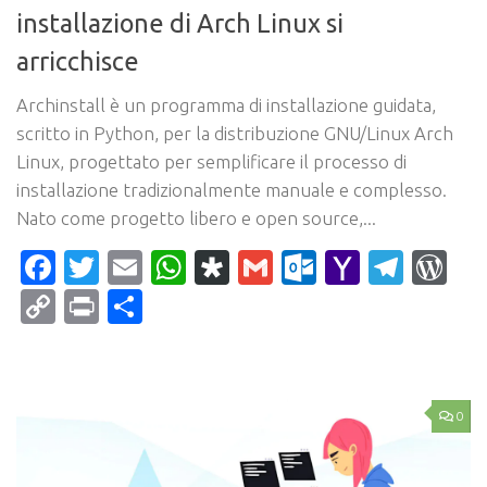
installazione di Arch Linux si
arricchisce
Archinstall è un programma di installazione guidata,
scritto in Python, per la distribuzione GNU/Linux Arch
Linux, progettato per semplificare il processo di
installazione tradizionalmente manuale e complesso.
Nato come progetto libero e open source,...
Facebook
Twitter
Email
WhatsApp
Diaspora
Gmail
Outlook.c
Yahoo
Tele
Wo
Mail
Copy
Print
Condividi
Link
0