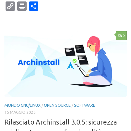
Mail
Copy
Print
Condividi
Link
0
MONDO GNU/LINUX
/
OPEN SOURCE
/
SOFTWARE
15 MAGGIO 2025
Rilasciato Archinstall 3.0.5: sicurezza