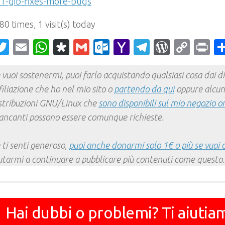
-1-gib-fixes-more-bugs
 80 times, 1 visit(s) today
acebook
Twitter
Email
WhatsApp
Diaspora
Gmail
Outlook.com
Yahoo
Telegram
WordPr
Cop
Pr
Mail
Link
 vuoi sostenermi, puoi farlo acquistando qualsiasi cosa dai div
filiazione che ho nel mio sito o
partendo da qui
oppure alcun
stribuzioni GNU/Linux che
sono disponibili sul mio negozio o
ncanti possono essere comunque richieste.
 ti senti generoso,
puoi anche donarmi solo 1€ o più se vuoi 
utarmi a continuare a pubblicare più contenuti come questo.
Hai dubbi o problemi? Ti aiutia