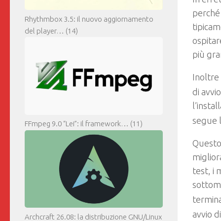
perché 
Rhythmbox 3.5: il nuovo aggiornamento
tipicam
del player…
(14)
ospitare
più gra
Inoltre
di avvi
l’insta
segue l
FFmpeg 9.0 “Lei”: il framework…
(11)
Questo 
miglior
test, i 
sottome
termina
avvio d
Archcraft 26.08: la distribuzione GNU/Linux