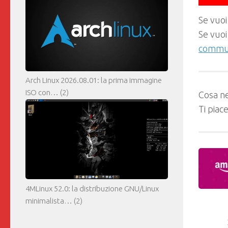
Se vuoi
Se vuoi
commun
Arch Linux 2026.08.01: la prima immagine
ISO con…
(2)
Cosa ne
Ti piac
4MLinux 52.0: la distribuzione GNU/Linux
minimalista…
(2)