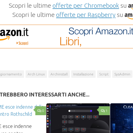
Scopri le ultime
offerte per Chromebook
su
Scopri le ultime
offerte per Raspberry
su
giornamento
Arch Linux
Archinstall
Installazione
Script
SysAdmin
TREBBERO INTERESSARTI ANCHE...
0
1
esce indenne