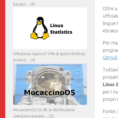
basata…
(4)
Oltre a
ufficia
lingue 
ebraico
Per mag
program
GNU/Linux supera il 10% di quota desktop
GitHub
in Nord…
(4)
Tuttavi
prossi
Linux 
per i n
propri 
MocaccinoOS 26.08: la distribuzione
Fonte:
GNU/Linux basata…
(3)