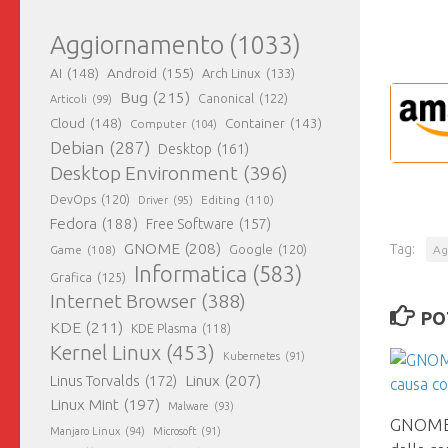
Aggiornamento
(1033)
AI
(148)
Android
(155)
Arch Linux
(133)
Bug
(215)
Canonical
(122)
Articoli
(99)
Cloud
(148)
Container
(143)
Computer
(104)
Debian
(287)
Desktop
(161)
Desktop Environment
(396)
DevOps
(120)
Editing
(110)
Driver
(95)
Fedora
(188)
Free Software
(157)
GNOME
(208)
Tag:
Ag
Game
(108)
Google
(120)
Informatica
(583)
Grafica
(125)
Internet Browser
(388)
PO
KDE
(211)
KDE Plasma
(118)
Kernel Linux
(453)
Kubernetes
(91)
Linux
(207)
Linus Torvalds
(172)
Linux Mint
(197)
Malware
(93)
GNOME 
Manjaro Linux
(94)
Microsoft
(91)