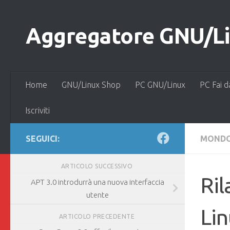
Salta al contenuto
Aggregatore GNU/Lin
Home
GNU/Linux Shop
PC GNU/Linux
PC Fai d
Iscriviti
SEGUICI:
MONDO
ARTICOLO SUCCESSIVO
Ril
APT 3.0 introdurrà una nuova interfaccia
utente
Li
ARTICOLO PRECEDENTE