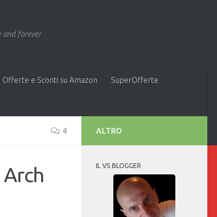
 and forever
 Offerte e Sconti su Amazon
SuperOfferte
4
ALTRO
IL VS BLOGGER
r Arch