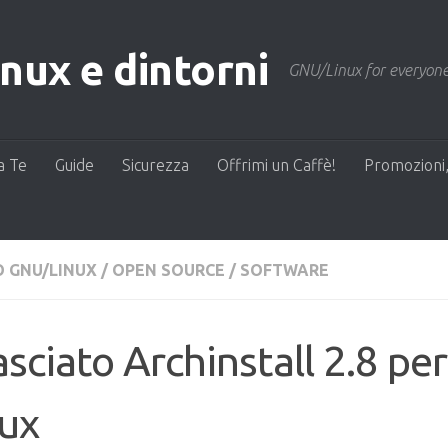
ux e dintorni
GNU/Linux for everyone
a Te
Guide
Sicurezza
Offrimi un Caffè!
Promozioni,
 GNU/LINUX
/
OPEN SOURCE
/
SOFTWARE
asciato Archinstall 2.8 pe
nux