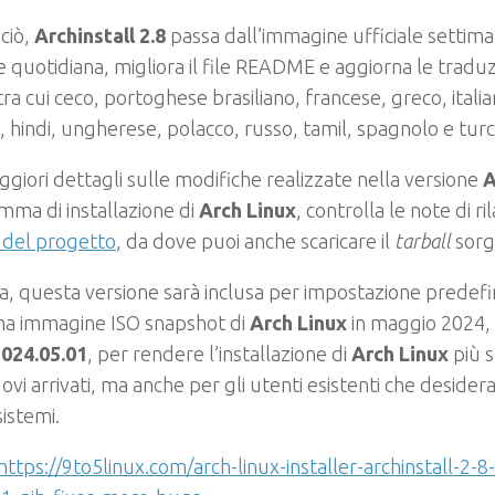
 ciò,
Archinstall 2.8
passa dall’immagine ufficiale settima
le quotidiana, migliora il file README e aggiorna le traduz
tra cui ceco, portoghese brasiliano, francese, greco, ital
, hindi, ungherese, polacco, russo, tamil, spagnolo e turc
giori dettagli sulle modifiche realizzate nella versione
A
ma di installazione di
Arch Linux
, controlla le note di ri
 del progetto
, da dove puoi anche scaricare il
tarball
sorg
a, questa versione sarà inclusa per impostazione predefin
ma immagine ISO snapshot di
Arch Linux
in maggio 2024,
2024.05.01
, per rendere l’installazione di
Arch Linux
più s
uovi arrivati, ma anche per gli utenti esistenti che desidera
sistemi.
https://9to5linux.com/arch-linux-installer-archinstall-2-8