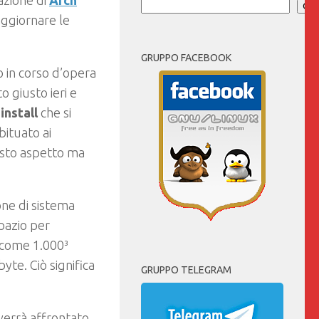
azione di
Arch
Cer
aggiornare le
GRUPPO FACEBOOK
o in corso d’opera
o giusto ieri e
install
che si
ituato ai
esto aspetto ma
one di sistema
pazio per
o come 1.000³
yte. Ciò significa
GRUPPO TELEGRAM
verrà affrontato