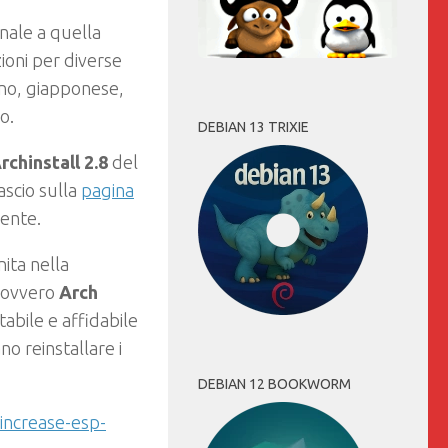
nale a quella
ioni per diverse
iano, giapponese,
o.
DEBIAN 13 TRIXIE
rchinstall 2.8
del
lascio sulla
pagina
ente.
ita nella
 ovvero
Arch
tabile e affidabile
no reinstallare i
DEBIAN 12 BOOKWORM
-increase-esp-