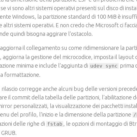
se vi sono altri sistemi operativi presenti sul disco di insta
ente Windows, la partizione standard di 100 MiB è insuff
 altri sistemi operativi. E non credo che Microsoft ci faccia 
nde quindi bisogna aggirare l’ostacolo.
 aggiorna il collegamento su come ridimensionare la part
o, aggiorna la gestione del microcodice, imposta il layout 
llazione minima e include l’aggiunta di
prima 
udev sync
a formattazione.
rilascio corregge anche alcuni bug delle versioni preced
are il commit della tabella delle partizioni, l’abilitazione 
mirror personalizzati, la visualizzazione dei pacchetti install
nu del profilo, l’inizio e la dimensione della partizione
/
zioni delle righe di
, le opzioni di montaggio di Btrf
fstab
i GRUB.