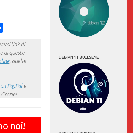
ess
y
int
Condividi
ersi link di
e di queste
DEBIAN 11 BULLSEYE
nline
, quelle
con PayPal
e
 Grazie!
mo noi!