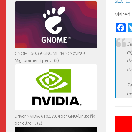
size-to
Visited
F
Se
af
GNOME 50.3 e GNOME 49.8: Novità e
di
Miglioramenti per…
(3)
ma
Se
ai
Driver NVIDIA 610.57.04 per GNU/Linux: fix
per oltre…
(2)