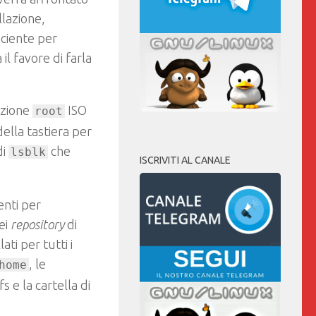
llazione,
iciente per
il favore di farla
izione
ISO
root
della tastiera per
di
che
lsblk
ISCRIVITI AL CANALE
enti per
dei
repository
di
ati per tutti i
, le
home
s e la cartella di