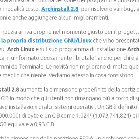
stata rilasciata l’ultima versione del programma di install
n modalità testo,
Archinstall 2.8
, per risolvere vari bug, 
oni e anche aggiungere alcuni miglioramenti.
notizia arriva proprio nel momento giusto per il progett
 la propria distribuzione GNU/Linux
che vi ho presentat
 su
Arch Linux
e sul suo programma di installazione
Arch
a in un formato decisamente “brutale” anche per chi è ab
mmi da Terminale. Le novità non migliorano di molto qu
meglio che niente. Vediamo adesso in cosa consistono.
tall 2.8
aumenta la dimensione predefinita della partizi
 GiB in modo che gli utenti non rimangano più a corto di s
ive installazioni di altri sistemi operativi. Un GB è definit
000.000) di byte e un GiB come 1.024³ (1.073.741.824) di b
GB equivale a 0,93 GiB.
tti la dimensione della partizione ESP è un problema che 