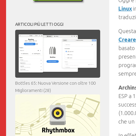
Oggi è 
Linux
i
traduzi
ARTICOLI PIÙ LETTI OGGI
Questa 
Creare
basato
present
progra
sempre 
Bottles 65: Nuova Versione con oltre 100
Archins
Miglioramenti
(28)
ESP a 1
success
(1.000.
che un 
In effe