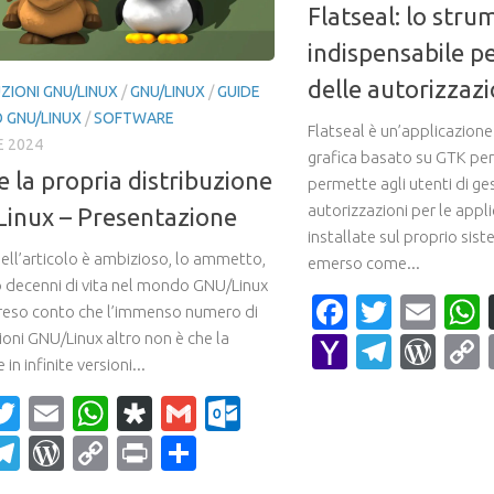
Flatseal: lo str
indispensabile pe
delle autorizzazi
ZIONI GNU/LINUX
/
GNU/LINUX
/
GUIDE
GNU/LINUX
/
SOFTWARE
Flatseal è un’applicazione
E 2024
grafica basato su GTK per
e la propria distribuzione
permette agli utenti di ge
autorizzazioni per le appl
inux – Presentazione
installate sul proprio sist
 dell’articolo è ambizioso, lo ammetto,
emerso come...
decenni di vita nel mondo GNU/Linux
Faceboo
Twitte
Ema
reso conto che l’immenso numero di
ioni GNU/Linux altro non è che la
Yahoo
Teleg
Wor
 in infinite versioni...
Mail
acebook
Twitter
Email
WhatsApp
Diaspora
Gmail
Outlook.com
ahoo
Telegram
WordPress
Copy
Print
Condividi
ail
Link