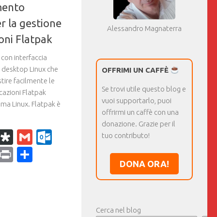
umento
r la gestione
Alessandro Magnaterra
oni Flatpak
 con interfaccia
 desktop Linux che
OFFRIMI UN CAFFÈ
stire facilmente le
Se trovi utile questo blog e
icazioni Flatpak
vuoi supportarlo, puoi
ema Linux. Flatpak è
offrirmi un caffè con una
donazione. Grazie per il
k
r
il
WhatsApp
Diaspora
Gmail
Outlook.com
tuo contributo!
ram
dPress
Copy
Print
Condividi
DONA ORA!
Link
Cerca nel blog