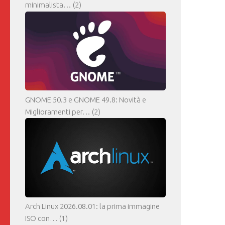
minimalista…
(2)
GNOME 50.3 e GNOME 49.8: Novità e
Miglioramenti per…
(2)
Arch Linux 2026.08.01: la prima immagine
ISO con…
(1)