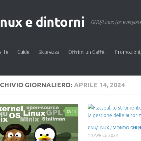
ux e dintorni
GNU/Linux for everyone
a Te
Guide
Sicurezza
Offrimi un Caffè!
Promozioni,
CHIVIO GIORNALIERO:
APRILE 14, 2024
25
GNU/LINUX
/
MONDO GNU/
14 APRILE 2024