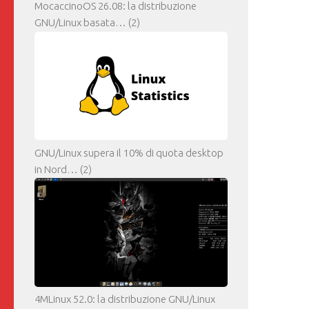
MocaccinoOS 26.08: la distribuzione
GNU/Linux basata…
(2)
GNU/Linux supera il 10% di quota desktop
in Nord…
(2)
4MLinux 52.0: la distribuzione GNU/Linux