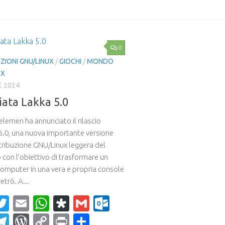
0
ZIONI GNU/LINUX
/
GIOCHI
/
MONDO
UX
E 2024
ciata Lakka 5.0
lemen ha annunciato il rilascio
 5.0, una nuova importante versione
stribuzione GNU/Linux leggera del
 con l’obiettivo di trasformare un
computer in una vera e propria console
etrò. A...
acebook
Twitter
Email
WhatsApp
Diaspora
Gmail
Outlook.com
ahoo
Telegram
WordPress
Copy
Print
Condividi