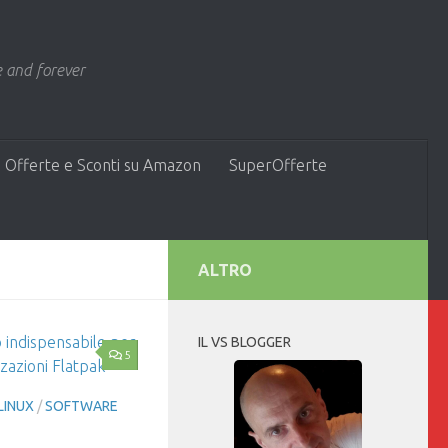
 and forever
 Offerte e Sconti su Amazon
SuperOfferte
ALTRO
IL VS BLOGGER
5
LINUX
/
SOFTWARE