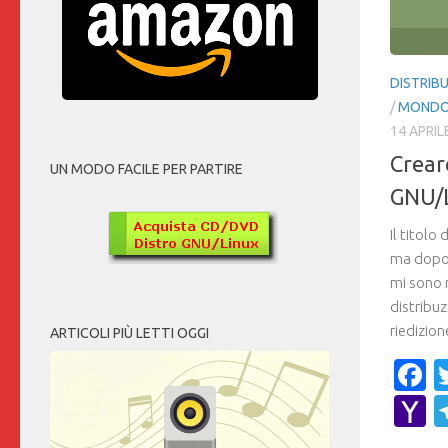
DISTRIBU
/
MONDO 
14 APRIL
Crear
UN MODO FACILE PER PARTIRE
GNU/L
Il titolo
ma dopo 
mi sono 
distribuz
riedizione
ARTICOLI PIÙ LETTI OGGI
F
Y
M