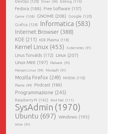
DevOps
(120)
Editing
(110)
Driver
(94)
Fedora
(188)
Free Software
(157)
GNOME
(208)
Google
(120)
Game
(108)
Informatica
(583)
Grafica
(124)
Internet Browser
(388)
KDE
(211)
KDE Plasma
(118)
Kernel Linux
(453)
Kubernetes
(91)
Linux
(207)
Linus Torvalds
(172)
Linux Mint
(197)
Malware
(93)
Manjaro Linux
(94)
Microsoft
(91)
Mozilla Firefox
(249)
NVIDIA
(118)
Podcast
(186)
Plasma
(94)
Programmazione
(245)
Raspberry Pi
(142)
Red Hat
(111)
SysAdmin
(1970)
Ubuntu
(697)
Windows
(195)
Wine
(91)