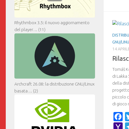
Rhythmbox 3.5: il nuovo aggiornamento
del player…
(11)
DISTRIBU
GNU/LIN
14 APRIL
Rilas
Tomáš Ke
di Lakka
della di
Archcraft 26.08: la distribuzione GNU/Linux
progetto
basata…
(2)
piccolo 
di gioco r
F
Y