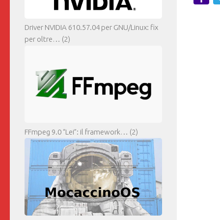
M
Driver NVIDIA 610.57.04 per GNU/Linux: fix
per oltre…
(2)
FFmpeg 9.0 “Lei”: il framework…
(2)