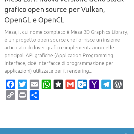
grafico open source per Vulkan,
OpenGL e OpenCL
Mesa, il cui nome completo è Mesa 3D Graphics Library,
è un progetto open source che fornisce un insieme
articolato di driver grafici e implementazioni delle
principali API grafiche (Application Programming
Interface, cioè interfacce di programmazione per
applicazioni) utilizzate per il rendering...
Facebook
Twitter
Email
WhatsApp
Diaspora
Gmail
Outlook.c
Yahoo
Tele
Wo
Mail
Copy
Print
Condividi
Link