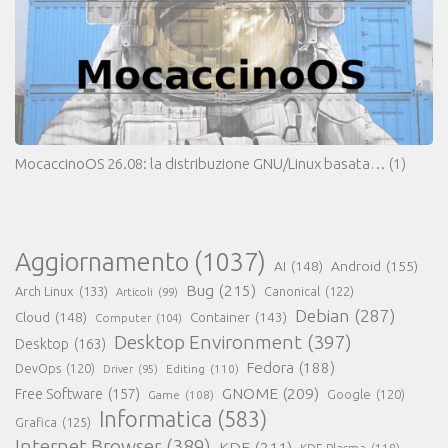
MocaccinoOS 26.08: la distribuzione GNU/Linux basata…
(1)
Aggiornamento
(1037)
AI
(148)
Android
(155)
Bug
(215)
Arch Linux
(133)
Canonical
(122)
Articoli
(99)
Debian
(287)
Cloud
(148)
Container
(143)
Computer
(104)
Desktop Environment
(397)
Desktop
(163)
Fedora
(188)
DevOps
(120)
Editing
(110)
Driver
(95)
GNOME
(209)
Free Software
(157)
Game
(108)
Google
(120)
Informatica
(583)
Grafica
(125)
Internet Browser
(389)
KDE
(211)