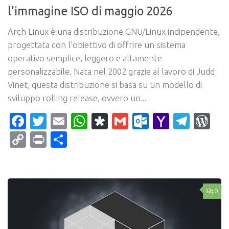
l’immagine ISO di maggio 2026
Arch Linux è una distribuzione GNU/Linux indipendente,
progettata con l’obiettivo di offrire un sistema
operativo semplice, leggero e altamente
personalizzabile. Nata nel 2002 grazie al lavoro di Judd
Vinet, questa distribuzione si basa su un modello di
sviluppo rolling release, ovvero un...
Facebook
Twitter
Email
WhatsApp
Diaspora
Gmail
Outlook.c
Yahoo
Tele
Wo
Mail
Copy
Print
Condividi
Link
0