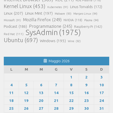
KDE Plasma
(118)
Kernel Linux
(453)
Linus Torvalds
(172)
Kubernetes
(91)
Linux
(207)
Linux Mint
(197)
Malware
(93)
Manjaro Linux
(94)
Mozilla Firefox
(249)
NVIDIA
(118)
Microsoft
(91)
Plasma
(94)
Programmazione
(245)
Podcast
(186)
Raspberry Pi
(142)
SysAdmin
(1975)
Red Hat
(111)
Ubuntu
(697)
Windows
(195)
Wine
(92)
Maggio 2026
L
M
M
G
V
S
D
1
2
3
4
5
6
7
8
9
10
11
12
13
14
15
16
17
18
19
20
21
22
23
24
25
26
27
28
29
30
31