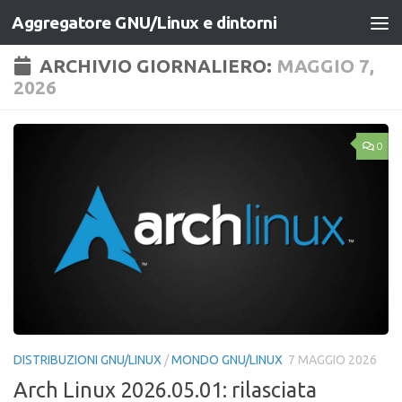
Aggregatore GNU/Linux e dintorni
Salta al contenuto
ARCHIVIO GIORNALIERO:
MAGGIO 7,
2026
0
DISTRIBUZIONI GNU/LINUX
/
MONDO GNU/LINUX
7 MAGGIO 2026
Arch Linux 2026.05.01: rilasciata