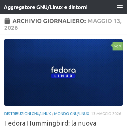
Aggregatore GNU/Linux e dintorni
Salta al contenuto
ARCHIVIO GIORNALIERO:
MAGGIO 13,
2026
0
DISTRIBUZIONI GNU/LINUX
/
MONDO GNU/LINUX
13 MAGGIO 2026
Fedora Hummingbird: la nuova