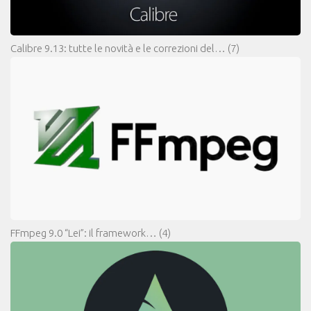
Calibre 9.13: tutte le novità e le correzioni del…
(7)
FFmpeg 9.0 “Lei”: il framework…
(4)