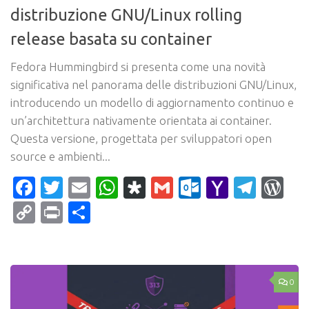
distribuzione GNU/Linux rolling
release basata su container
Fedora Hummingbird si presenta come una novità
significativa nel panorama delle distribuzioni GNU/Linux,
introducendo un modello di aggiornamento continuo e
un’architettura nativamente orientata ai container.
Questa versione, progettata per sviluppatori open
source e ambienti...
Facebook
Twitter
Email
WhatsApp
Diaspora
Gmail
Outlook.c
Yahoo
Tele
Wo
Mail
Copy
Print
Condividi
Link
0