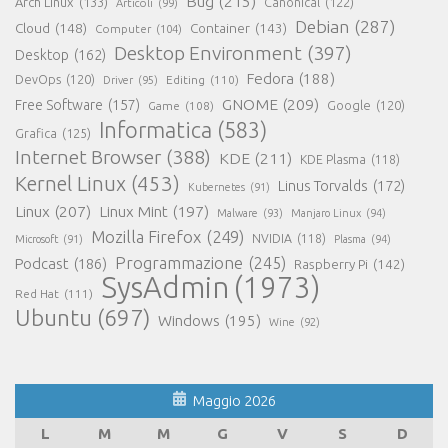
Bug
(215)
Arch Linux
(133)
Canonical
(122)
Articoli
(99)
Debian
(287)
Cloud
(148)
Container
(143)
Computer
(104)
Desktop Environment
(397)
Desktop
(162)
Fedora
(188)
DevOps
(120)
Editing
(110)
Driver
(95)
GNOME
(209)
Free Software
(157)
Game
(108)
Google
(120)
Informatica
(583)
Grafica
(125)
Internet Browser
(388)
KDE
(211)
KDE Plasma
(118)
Kernel Linux
(453)
Linus Torvalds
(172)
Kubernetes
(91)
Linux
(207)
Linux Mint
(197)
Malware
(93)
Manjaro Linux
(94)
Mozilla Firefox
(249)
NVIDIA
(118)
Microsoft
(91)
Plasma
(94)
Programmazione
(245)
Podcast
(186)
Raspberry Pi
(142)
SysAdmin
(1973)
Red Hat
(111)
Ubuntu
(697)
Windows
(195)
Wine
(92)
Maggio 2026
L
M
M
G
V
S
D