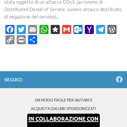
stata oggetto di un attacco DDoS (acronimo di
Distributed Denial of Service, ovvero attacco distribuito
di negazione del servizio)...
Facebook
Twitter
Email
WhatsApp
Diaspora
Gmail
Outlook.c
Yahoo
Tele
Wo
Mail
Copy
Print
Condividi
Link
SEGUICI:
UN MODO FACILE PER AIUTARCI!
ACQUISTA DAI LINK SPONSORIZZATI