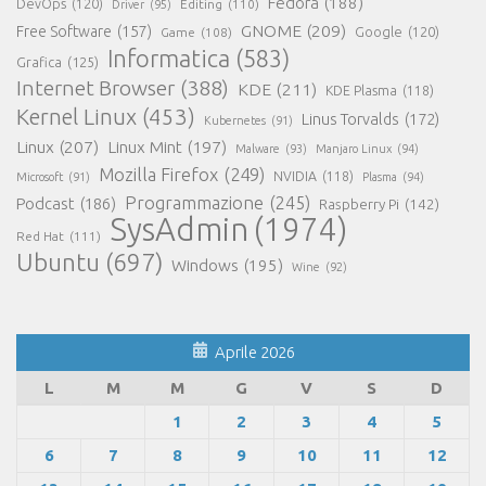
Fedora
(188)
DevOps
(120)
Editing
(110)
Driver
(95)
GNOME
(209)
Free Software
(157)
Game
(108)
Google
(120)
Informatica
(583)
Grafica
(125)
Internet Browser
(388)
KDE
(211)
KDE Plasma
(118)
Kernel Linux
(453)
Linus Torvalds
(172)
Kubernetes
(91)
Linux
(207)
Linux Mint
(197)
Malware
(93)
Manjaro Linux
(94)
Mozilla Firefox
(249)
NVIDIA
(118)
Microsoft
(91)
Plasma
(94)
Programmazione
(245)
Podcast
(186)
Raspberry Pi
(142)
SysAdmin
(1974)
Red Hat
(111)
Ubuntu
(697)
Windows
(195)
Wine
(92)
Aprile 2026
L
M
M
G
V
S
D
1
2
3
4
5
6
7
8
9
10
11
12