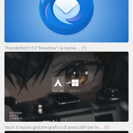
Thunderbird 153 “Meadow”: la nuova…
(1)
Visor: il nuovo gestore grafico di avvio UEFI per le…
(1)