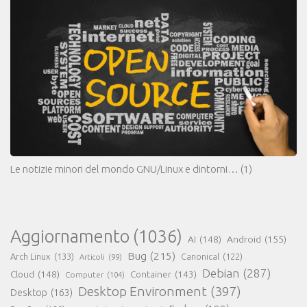
Le notizie minori del mondo GNU/Linux e dintorni…
(1)
Aggiornamento
(1036)
AI
(148)
Android
(155)
Bug
(215)
Arch Linux
(133)
Canonical
(122)
Articoli
(99)
Debian
(287)
Cloud
(148)
Container
(143)
Computer
(104)
Desktop Environment
(397)
Desktop
(163)