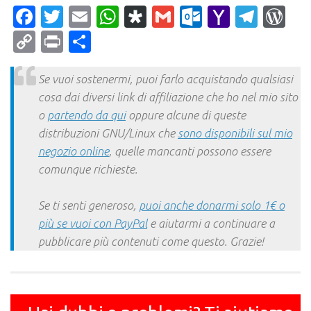
Facebook
Twitter
Email
WhatsApp
Diaspora
Gmail
Outlook.c
Yahoo
Tele
Wo
Mail
Copy
Print
Condividi
Link
Se vuoi sostenermi, puoi farlo acquistando qualsiasi
cosa dai diversi link di affiliazione che ho nel mio sito
o
partendo da qui
oppure alcune di queste
distribuzioni GNU/Linux che
sono disponibili sul mio
negozio online
, quelle mancanti possono essere
comunque richieste.
Se ti senti generoso,
puoi anche donarmi solo 1€ o
più se vuoi con PayPal
e aiutarmi a continuare a
pubblicare più contenuti come questo. Grazie!