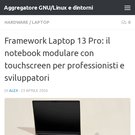
Aggregatore GNU/Linux e dintorni
Salta al contenuto
HARDWARE
/
LAPTOP
0
Framework Laptop 13 Pro: il
notebook modulare con
touchscreen per professionisti e
sviluppatori
DI
ALEX
·
23 APRILE 2026