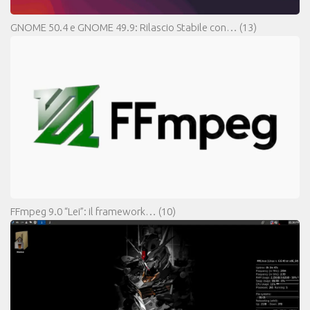
GNOME 50.4 e GNOME 49.9: Rilascio Stabile con…
(13)
FFmpeg 9.0 “Lei”: il framework…
(10)