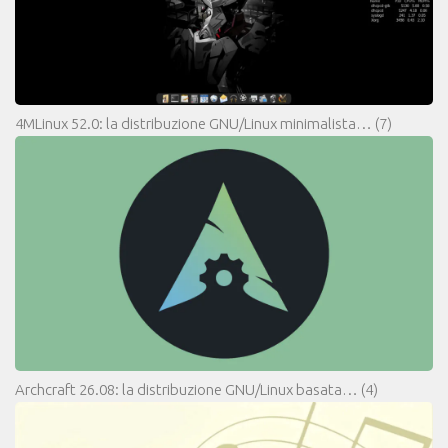
4MLinux 52.0: la distribuzione GNU/Linux minimalista…
(7)
Archcraft 26.08: la distribuzione GNU/Linux basata…
(4)