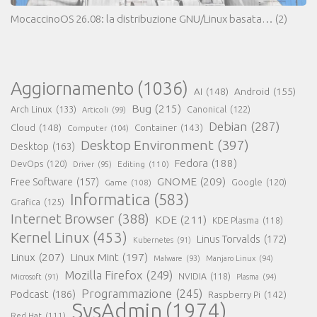
MocaccinoOS 26.08: la distribuzione GNU/Linux basata…
(2)
Aggiornamento
(1036)
AI
(148)
Android
(155)
Bug
(215)
Arch Linux
(133)
Canonical
(122)
Articoli
(99)
Debian
(287)
Cloud
(148)
Container
(143)
Computer
(104)
Desktop Environment
(397)
Desktop
(163)
Fedora
(188)
DevOps
(120)
Editing
(110)
Driver
(95)
GNOME
(209)
Free Software
(157)
Game
(108)
Google
(120)
Informatica
(583)
Grafica
(125)
Internet Browser
(388)
KDE
(211)
KDE Plasma
(118)
Kernel Linux
(453)
Linus Torvalds
(172)
Kubernetes
(91)
Linux
(207)
Linux Mint
(197)
Malware
(93)
Manjaro Linux
(94)
Mozilla Firefox
(249)
NVIDIA
(118)
Microsoft
(91)
Plasma
(94)
Programmazione
(245)
Podcast
(186)
Raspberry Pi
(142)
SysAdmin
(1974)
Red Hat
(111)