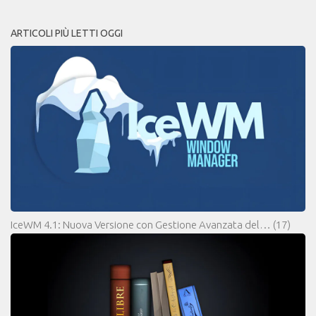
ARTICOLI PIÙ LETTI OGGI
IceWM 4.1: Nuova Versione con Gestione Avanzata del…
(17)