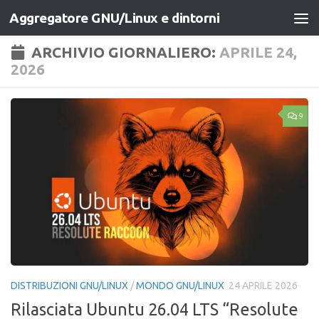
Aggregatore GNU/Linux e dintorni
Salta al contenuto
ARCHIVIO GIORNALIERO:
APRILE 24,
2026
9
DISTRIBUZIONI GNU/LINUX
/
MONDO GNU/LINUX
24 APRILE 2026
Rilasciata Ubuntu 26.04 LTS “Resolute