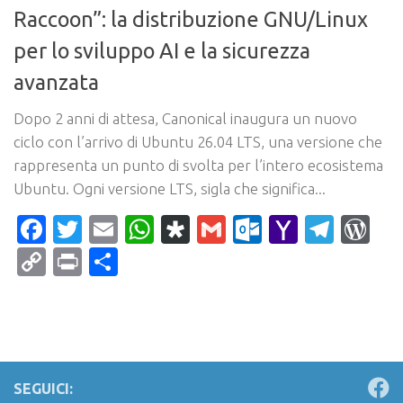
Raccoon”: la distribuzione GNU/Linux
per lo sviluppo AI e la sicurezza
avanzata
Dopo 2 anni di attesa, Canonical inaugura un nuovo
ciclo con l’arrivo di Ubuntu 26.04 LTS, una versione che
rappresenta un punto di svolta per l’intero ecosistema
Ubuntu. Ogni versione LTS, sigla che significa...
Facebook
Twitter
Email
WhatsApp
Diaspora
Gmail
Outlook.c
Yahoo
Tele
Wo
Mail
Copy
Print
Condividi
Link
SEGUICI: