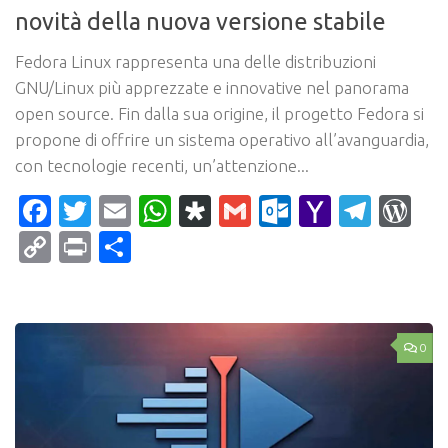
novità della nuova versione stabile
Fedora Linux rappresenta una delle distribuzioni
GNU/Linux più apprezzate e innovative nel panorama
open source. Fin dalla sua origine, il progetto Fedora si
propone di offrire un sistema operativo all’avanguardia,
con tecnologie recenti, un’attenzione...
Facebook
Twitter
Email
WhatsApp
Diaspora
Gmail
Outlook.c
Yahoo
Tele
Wo
Mail
Copy
Print
Condividi
Link
0