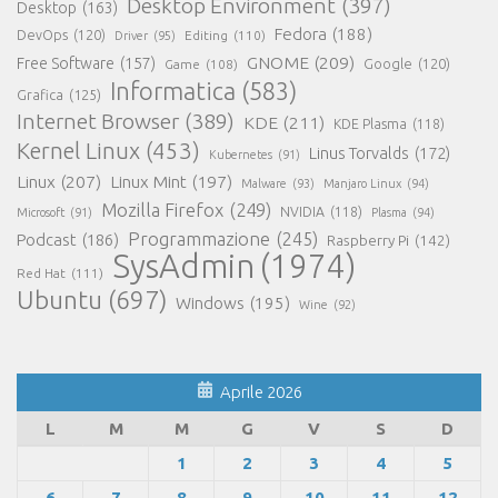
Desktop Environment
(397)
Desktop
(163)
Fedora
(188)
DevOps
(120)
Editing
(110)
Driver
(95)
GNOME
(209)
Free Software
(157)
Game
(108)
Google
(120)
Informatica
(583)
Grafica
(125)
Internet Browser
(389)
KDE
(211)
KDE Plasma
(118)
Kernel Linux
(453)
Linus Torvalds
(172)
Kubernetes
(91)
Linux
(207)
Linux Mint
(197)
Malware
(93)
Manjaro Linux
(94)
Mozilla Firefox
(249)
NVIDIA
(118)
Microsoft
(91)
Plasma
(94)
Programmazione
(245)
Podcast
(186)
Raspberry Pi
(142)
SysAdmin
(1974)
Red Hat
(111)
Ubuntu
(697)
Windows
(195)
Wine
(92)
Aprile 2026
L
M
M
G
V
S
D
1
2
3
4
5
6
7
8
9
10
11
12