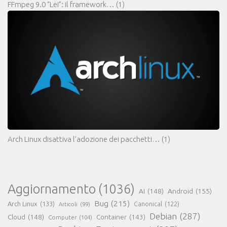
FFmpeg 9.0 “Lei”: il framework…
(1)
Arch Linux disattiva l’adozione dei pacchetti…
(1)
Aggiornamento
(1036)
AI
(148)
Android
(155)
Bug
(215)
Arch Linux
(133)
Canonical
(122)
Articoli
(99)
Debian
(287)
Cloud
(148)
Container
(143)
Computer
(104)