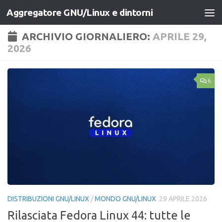
Aggregatore GNU/Linux e dintorni
Salta al contenuto
ARCHIVIO GIORNALIERO:
APRILE 29,
2026
6
DISTRIBUZIONI GNU/LINUX
/
MONDO GNU/LINUX
29 APRILE 2026
Rilasciata Fedora Linux 44: tutte le