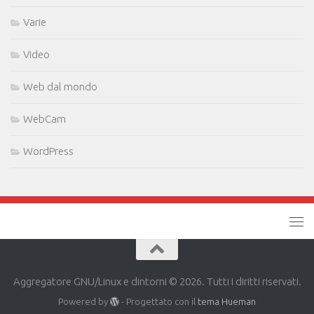
Varie
Video
Web dal mondo
WebCam
WordPress
Aggregatore GNU/Linux e dintorni © 2026. Tutti i diritti riservati.
Powered by
- Progettato con il
tema Hueman