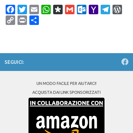
Facebook
Twitter
Email
WhatsApp
Diaspora
Gmail
Outlook.c
Yahoo
Tele
Wo
Mail
Copy
Print
Condividi
Link
SEGUICI:
UN MODO FACILE PER AIUTARCI!
ACQUISTA DAI LINK SPONSORIZZATI