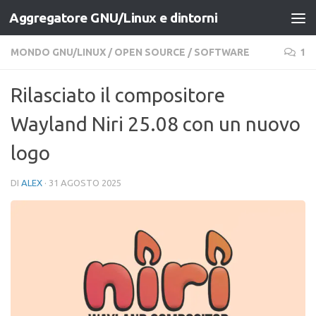
Aggregatore GNU/Linux e dintorni
Salta al contenuto
MONDO GNU/LINUX
/
OPEN SOURCE
/
SOFTWARE
1
Rilasciato il compositore
Wayland Niri 25.08 con un nuovo
logo
DI
ALEX
·
31 AGOSTO 2025