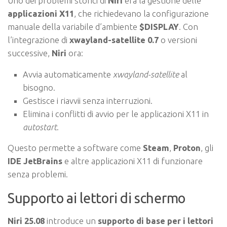
Uno dei problemi storici di
Niri
era la gestione delle
applicazioni X11
, che richiedevano la configurazione
manuale della variabile d’ambiente
$DISPLAY
. Con
l’integrazione di
xwayland-satellite 0.7
o versioni
successive,
Niri
ora:
Avvia automaticamente
xwayland-satellite
al
bisogno.
Gestisce i riavvii senza interruzioni.
Elimina i conflitti di avvio per le applicazioni X11 in
autostart
.
Questo permette a software come
Steam
,
Proton
, gli
IDE JetBrains
e altre applicazioni X11 di funzionare
senza problemi.
Supporto ai lettori di schermo
Niri 25.08
introduce un
supporto di base per i lettori