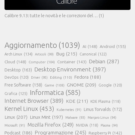
Calibre 9.13: tutte le novità e le correzioni del…
(1)
Aggiornamento
(1039)
AI
(148)
Android
(155)
Bug
(215)
Arch Linux
(134)
Canonical
(122)
Articoli
(99)
Debian
(287)
Cloud
(148)
Container
(143)
Computer
(104)
Desktop Environment
(397)
Desktop
(163)
Fedora
(188)
DevOps
(120)
Editing
(110)
Driver
(95)
GNOME
(209)
Free Software
(158)
Game
(108)
Google
(120)
Informatica
(585)
Grafica
(125)
Internet Browser
(389)
KDE
(211)
KDE Plasma
(118)
Kernel Linux
(453)
Linus Torvalds
(172)
Kubernetes
(91)
Linux
(207)
Linux Mint
(197)
Malware
(93)
Manjaro Linux
(94)
Mozilla Firefox
(249)
NVIDIA
(118)
Microsoft
(91)
Plasma
(94)
Programmazione
(245)
Podcast
(186)
Raspberry Pi
(142)