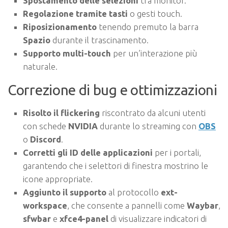
Spostamento delle selezioni
tra monitor.
Regolazione tramite tasti
o gesti touch.
Riposizionamento
tenendo premuto la barra
Spazio
durante il trascinamento.
Supporto multi-touch
per un’interazione più
naturale.
Correzione di bug e ottimizzazioni
Risolto il flickering
riscontrato da alcuni utenti
con schede
NVIDIA
durante lo streaming con
OBS
o
Discord
.
Corretti gli ID delle applicazioni
per i portali,
garantendo che i selettori di finestra mostrino le
icone appropriate.
Aggiunto il supporto
al protocollo
ext-
workspace
, che consente a pannelli come
Waybar
,
sfwbar
e
xfce4-panel
di visualizzare indicatori di