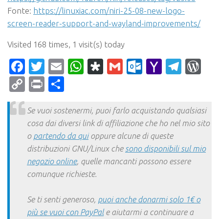
Fonte:
https://linuxiac.com/niri-25-08-new-logo-
screen-reader-support-and-wayland-improvements/
Visited 168 times, 1 visit(s) today
Facebook
Twitter
Email
WhatsApp
Diaspora
Gmail
Outlook.c
Yahoo
Tele
Wo
Mail
Copy
Print
Condividi
Link
Se vuoi sostenermi, puoi farlo acquistando qualsiasi
cosa dai diversi link di affiliazione che ho nel mio sito
o
partendo da qui
oppure alcune di queste
distribuzioni GNU/Linux che
sono disponibili sul mio
negozio online
, quelle mancanti possono essere
comunque richieste.
Se ti senti generoso,
puoi anche donarmi solo 1€ o
più se vuoi con PayPal
e aiutarmi a continuare a