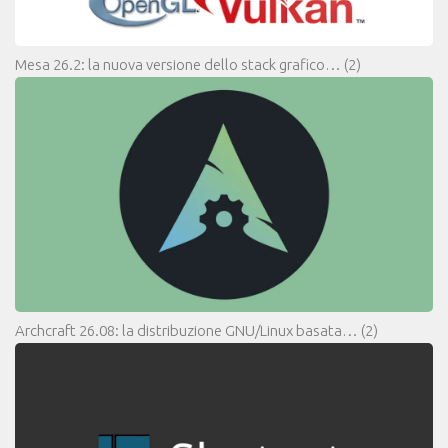
Mesa 26.2: la nuova versione dello stack grafico…
(2)
Archcraft 26.08: la distribuzione GNU/Linux basata…
(2)