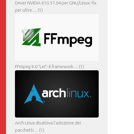
Driver NVIDIA 610.57.04 per GNU/Linux: fix
per oltre…
(1)
FFmpeg 9.0 “Lei”: il framework…
(1)
Arch Linux disattiva l’adozione dei
pacchetti…
(1)