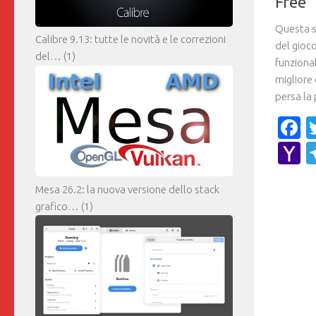
Free 
Questa s
Calibre 9.13: tutte le novità e le correzioni
del gioc
del…
(1)
funzional
migliore 
persa la 
F
Y
M
Mesa 26.2: la nuova versione dello stack
grafico…
(1)