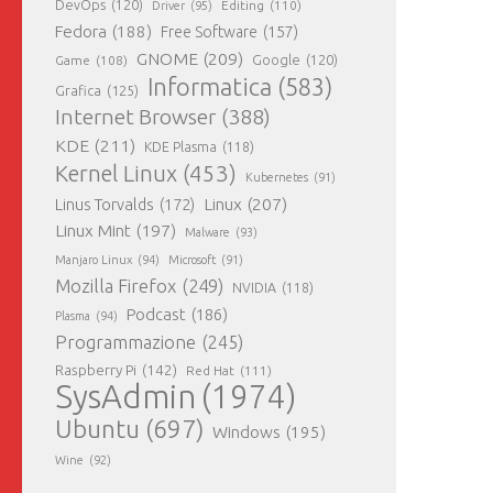
DevOps
(120)
Editing
(110)
Driver
(95)
Fedora
(188)
Free Software
(157)
GNOME
(209)
Game
(108)
Google
(120)
Informatica
(583)
Grafica
(125)
Internet Browser
(388)
KDE
(211)
KDE Plasma
(118)
Kernel Linux
(453)
Kubernetes
(91)
Linux
(207)
Linus Torvalds
(172)
Linux Mint
(197)
Malware
(93)
Manjaro Linux
(94)
Microsoft
(91)
Mozilla Firefox
(249)
NVIDIA
(118)
Podcast
(186)
Plasma
(94)
Programmazione
(245)
Raspberry Pi
(142)
Red Hat
(111)
SysAdmin
(1974)
Ubuntu
(697)
Windows
(195)
Wine
(92)