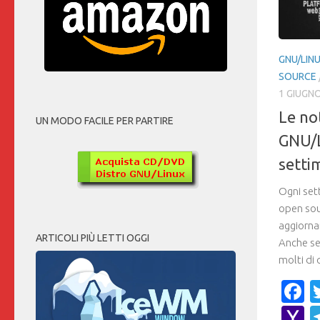
GNU/LIN
SOURCE
1 GIUGN
Le no
UN MODO FACILE PER PARTIRE
GNU/L
setti
Ogni set
open sou
aggiorna
ARTICOLI PIÙ LETTI OGGI
Anche se 
molti di 
F
Y