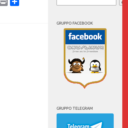
ram
dPress
Copy
Print
Condividi
Cer
Link
GRUPPO FACEBOOK
GRUPPO TELEGRAM