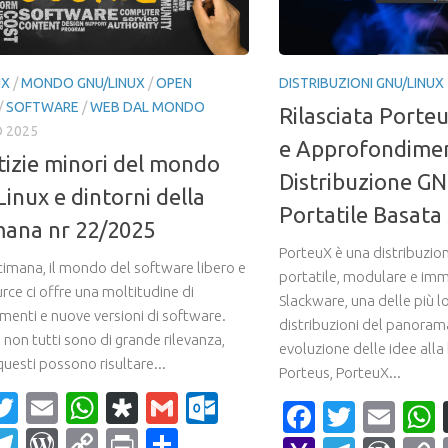
UX
/
MONDO GNU/LINUX
/
OPEN
DISTRIBUZIONI GNU/LINUX
/
SOFTWARE
/
WEB DAL MONDO
Rilasciata Porteu
O 2025
e Approfondimen
tizie minori del mondo
Distribuzione G
inux e dintorni della
Portatile Basata
mana nr 22/2025
PorteuX è una distribuzio
timana, il mondo del software libero e
portatile, modulare e imm
rce ci offre una moltitudine di
Slackware, una delle più l
menti e nuove versioni di software.
distribuzioni del panoram
non tutti sono di grande rilevanza,
evoluzione delle idee alla 
questi possono risultare...
Porteus, PorteuX...
acebook
Twitter
Email
WhatsApp
Diaspora
Gmail
Outlook.com
Faceboo
Twitte
Ema
ahoo
Telegram
WordPress
Copy
Print
Condividi