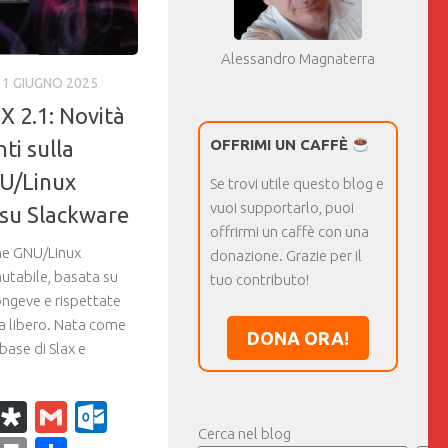
Alessandro Magnaterra
1 GIUGNO 2025
X 2.1: Novità
ti sulla
OFFRIMI UN CAFFÈ
NU/Linux
Se trovi utile questo blog e
vuoi supportarlo, puoi
 su Slackware
offrirmi un caffè con una
ne GNU/Linux
donazione. Grazie per il
utabile, basata su
tuo contributo!
ongeve e rispettate
a libero. Nata come
DONA ORA!
base di Slax e
k
r
il
WhatsApp
Diaspora
Gmail
Outlook.com
Cerca nel blog