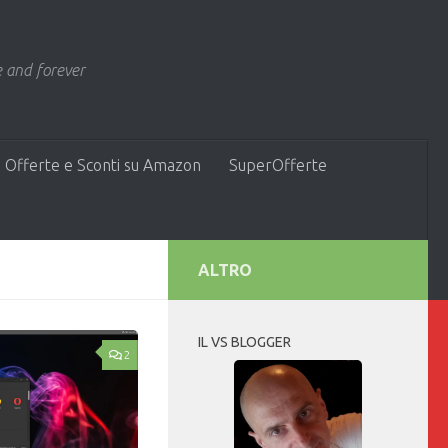
 and forever
 Offerte e Sconti su Amazon
SuperOfferte
ALTRO
IL VS BLOGGER
2