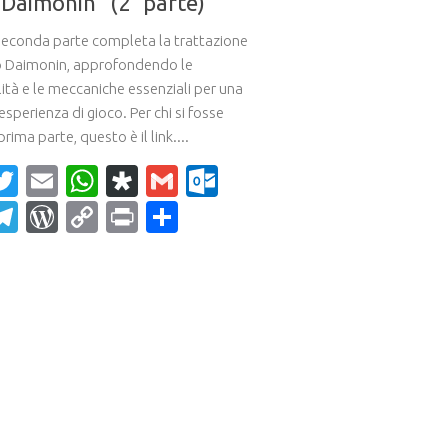
“Daimonin” (2° parte)
econda parte completa la trattazione
o Daimonin, approfondendo le
ità e le meccaniche essenziali per una
esperienza di gioco. Per chi si fosse
prima parte, questo è il link....
acebook
Twitter
Email
WhatsApp
Diaspora
Gmail
Outlook.com
ahoo
Telegram
WordPress
Copy
Print
Condividi
ail
Link