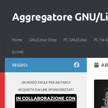
Salta al contenuto
Aggregatore GNU/Lin
Home
GNU/Linux Shop
PC GNU/Linux
PC Fai d
Iscriviti
AR
SEGUICI:
UN MODO FACILE PER AIUTARCI!
ACQUISTA DAI LINK SPONSORIZZATI