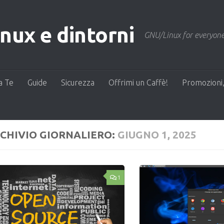
ux e dintorni
GNU/Linux for everyone
a Te
Guide
Sicurezza
Offrimi un Caffè!
Promozioni,
CHIVIO GIORNALIERO:
GIUGNO 1, 2025
1