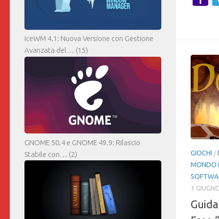
M
IceWM 4.1: Nuova Versione con Gestione
Avanzata del…
(15)
GNOME 50.4 e GNOME 49.9: Rilascio
GIOCHI
/
Stabile con…
(2)
MONDO 
SOFTWA
1 GIUGN
Guida