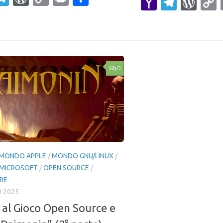
Yahoo
Teleg
Wor
ail
Link
Mail
0
MONDO APPLE
/
MONDO GNU/LINUX
/
MICROSOFT
/
OPEN SOURCE
/
RE
O 2025
 al Gioco Open Source e