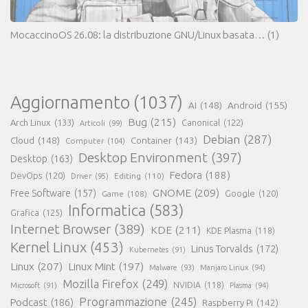
MocaccinoOS 26.08: la distribuzione GNU/Linux basata…
(1)
Aggiornamento
(1037)
AI
(148)
Android
(155)
Bug
(215)
Arch Linux
(133)
Canonical
(122)
Articoli
(99)
Debian
(287)
Cloud
(148)
Container
(143)
Computer
(104)
Desktop Environment
(397)
Desktop
(163)
Fedora
(188)
DevOps
(120)
Editing
(110)
Driver
(95)
GNOME
(209)
Free Software
(157)
Game
(108)
Google
(120)
Informatica
(583)
Grafica
(125)
Internet Browser
(389)
KDE
(211)
KDE Plasma
(118)
Kernel Linux
(453)
Linus Torvalds
(172)
Kubernetes
(91)
Linux
(207)
Linux Mint
(197)
Malware
(93)
Manjaro Linux
(94)
Mozilla Firefox
(249)
NVIDIA
(118)
Microsoft
(91)
Plasma
(94)
Programmazione
(245)
Podcast
(186)
Raspberry Pi
(142)