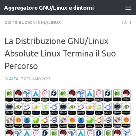
Aggregatore GNU/Linux e dintorni
Salta al contenuto
DISTRIBUZIONI GNU/LINUX
1
La Distribuzione GNU/Linux
Absolute Linux Termina il Suo
Percorso
DI
ALEX
·
7 GENNAIO 2025