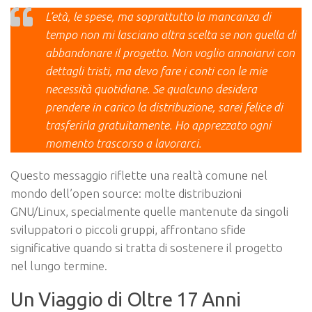
L’età, le spese, ma soprattutto la mancanza di
tempo non mi lasciano altra scelta se non quella di
abbandonare il progetto. Non voglio annoiarvi con
dettagli tristi, ma devo fare i conti con le mie
necessità quotidiane. Se qualcuno desidera
prendere in carico la distribuzione, sarei felice di
trasferirla gratuitamente. Ho apprezzato ogni
momento trascorso a lavorarci.
Questo messaggio riflette una realtà comune nel
mondo dell’open source: molte distribuzioni
GNU/Linux, specialmente quelle mantenute da singoli
sviluppatori o piccoli gruppi, affrontano sfide
significative quando si tratta di sostenere il progetto
nel lungo termine.
Un Viaggio di Oltre 17 Anni