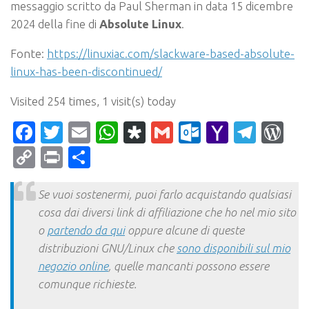
messaggio scritto da Paul Sherman in data 15 dicembre
2024 della fine di
Absolute Linux
.
Fonte:
https://linuxiac.com/slackware-based-absolute-
linux-has-been-discontinued/
Visited 254 times, 1 visit(s) today
Facebook
Twitter
Email
WhatsApp
Diaspora
Gmail
Outlook.c
Yahoo
Tele
Wo
Mail
Copy
Print
Condividi
Link
Se vuoi sostenermi, puoi farlo acquistando qualsiasi
cosa dai diversi link di affiliazione che ho nel mio sito
o
partendo da qui
oppure alcune di queste
distribuzioni GNU/Linux che
sono disponibili sul mio
negozio online
, quelle mancanti possono essere
comunque richieste.