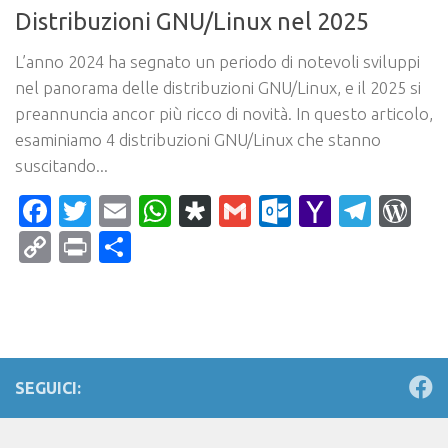
Distribuzioni GNU/Linux nel 2025
L’anno 2024 ha segnato un periodo di notevoli sviluppi
nel panorama delle distribuzioni GNU/Linux, e il 2025 si
preannuncia ancor più ricco di novità. In questo articolo,
esaminiamo 4 distribuzioni GNU/Linux che stanno
suscitando...
Facebook
Twitter
Email
WhatsApp
Diaspora
Gmail
Outlook.c
Yahoo
Tele
Wo
Mail
Copy
Print
Condividi
Link
SEGUICI: