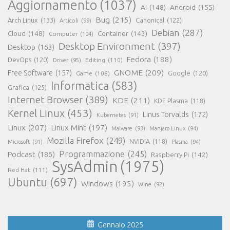
Aggiornamento
(1037)
AI
(148)
Android
(155)
Bug
(215)
Arch Linux
(133)
Canonical
(122)
Articoli
(99)
Debian
(287)
Cloud
(148)
Container
(143)
Computer
(104)
Desktop Environment
(397)
Desktop
(163)
Fedora
(188)
DevOps
(120)
Editing
(110)
Driver
(95)
GNOME
(209)
Free Software
(157)
Game
(108)
Google
(120)
Informatica
(583)
Grafica
(125)
Internet Browser
(389)
KDE
(211)
KDE Plasma
(118)
Kernel Linux
(453)
Linus Torvalds
(172)
Kubernetes
(91)
Linux
(207)
Linux Mint
(197)
Malware
(93)
Manjaro Linux
(94)
Mozilla Firefox
(249)
NVIDIA
(118)
Microsoft
(91)
Plasma
(94)
Programmazione
(245)
Podcast
(186)
Raspberry Pi
(142)
SysAdmin
(1975)
Red Hat
(111)
Ubuntu
(697)
Windows
(195)
Wine
(92)
Gennaio 2025