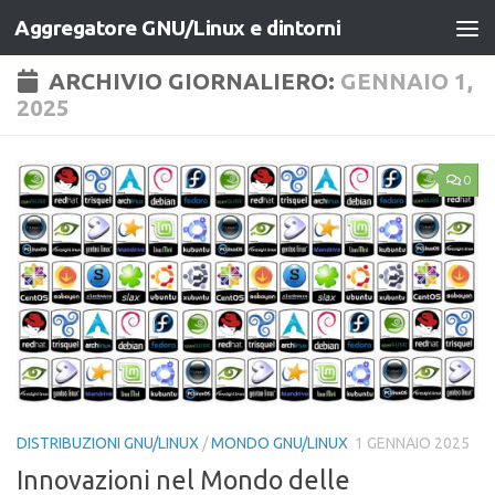
Aggregatore GNU/Linux e dintorni
Salta al contenuto
ARCHIVIO GIORNALIERO:
GENNAIO 1,
2025
0
DISTRIBUZIONI GNU/LINUX
/
MONDO GNU/LINUX
1 GENNAIO 2025
Innovazioni nel Mondo delle