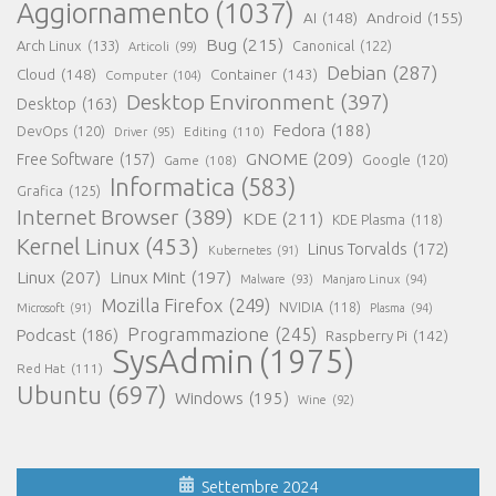
Aggiornamento
(1037)
AI
(148)
Android
(155)
Bug
(215)
Arch Linux
(133)
Canonical
(122)
Articoli
(99)
Debian
(287)
Cloud
(148)
Container
(143)
Computer
(104)
Desktop Environment
(397)
Desktop
(163)
Fedora
(188)
DevOps
(120)
Editing
(110)
Driver
(95)
GNOME
(209)
Free Software
(157)
Game
(108)
Google
(120)
Informatica
(583)
Grafica
(125)
Internet Browser
(389)
KDE
(211)
KDE Plasma
(118)
Kernel Linux
(453)
Linus Torvalds
(172)
Kubernetes
(91)
Linux
(207)
Linux Mint
(197)
Malware
(93)
Manjaro Linux
(94)
Mozilla Firefox
(249)
NVIDIA
(118)
Microsoft
(91)
Plasma
(94)
Programmazione
(245)
Podcast
(186)
Raspberry Pi
(142)
SysAdmin
(1975)
Red Hat
(111)
Ubuntu
(697)
Windows
(195)
Wine
(92)
Settembre 2024