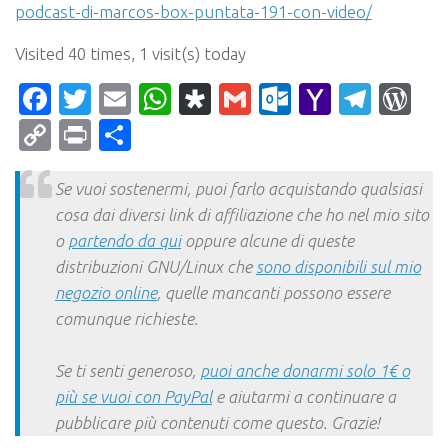
podcast-di-marcos-box-puntata-191-con-video/
Visited 40 times, 1 visit(s) today
Facebook
Twitter
Email
WhatsApp
Diaspora
Gmail
Outlook.c
Yahoo
Tele
Wo
Mail
Copy
Print
Condividi
Link
Se vuoi sostenermi, puoi farlo acquistando qualsiasi
cosa dai diversi link di affiliazione che ho nel mio sito
o
partendo da qui
oppure alcune di queste
distribuzioni GNU/Linux che
sono disponibili sul mio
negozio online
, quelle mancanti possono essere
comunque richieste.
Se ti senti generoso,
puoi anche donarmi solo 1€ o
più se vuoi con PayPal
e aiutarmi a continuare a
pubblicare più contenuti come questo. Grazie!