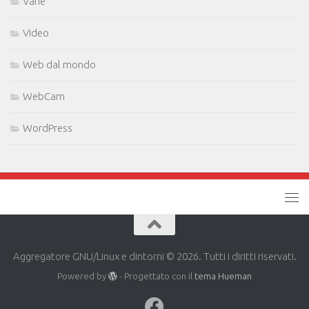
Varie
Video
Web dal mondo
WebCam
WordPress
Aggregatore GNU/Linux e dintorni © 2026. Tutti i diritti riservati.
Powered by
- Progettato con il
tema Hueman