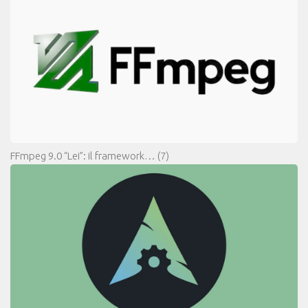
FFmpeg 9.0 “Lei”: il framework…
(7)