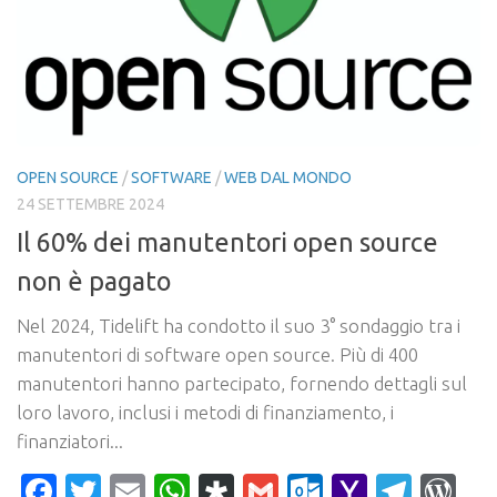
OPEN SOURCE
/
SOFTWARE
/
WEB DAL MONDO
24 SETTEMBRE 2024
Il 60% dei manutentori open source
non è pagato
Nel 2024, Tidelift ha condotto il suo 3° sondaggio tra i
manutentori di software open source. Più di 400
manutentori hanno partecipato, fornendo dettagli sul
loro lavoro, inclusi i metodi di finanziamento, i
finanziatori...
Facebook
Twitter
Email
WhatsApp
Diaspora
Gmail
Outlook.c
Yahoo
Tele
Wo