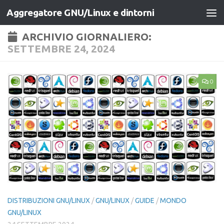
Aggregatore GNU/Linux e dintorni
Salta al contenuto
ARCHIVIO GIORNALIERO:
SETTEMBRE 24, 2024
0
DISTRIBUZIONI GNU/LINUX
/
GNU/LINUX
/
GUIDE
/
MONDO
GNU/LINUX