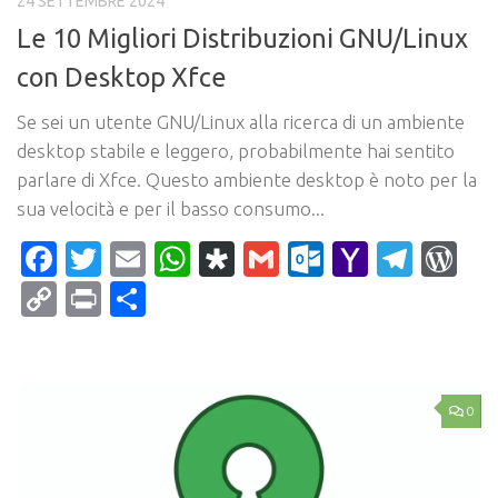
24 SETTEMBRE 2024
Le 10 Migliori Distribuzioni GNU/Linux
con Desktop Xfce
Se sei un utente GNU/Linux alla ricerca di un ambiente
desktop stabile e leggero, probabilmente hai sentito
parlare di Xfce. Questo ambiente desktop è noto per la
sua velocità e per il basso consumo...
Facebook
Twitter
Email
WhatsApp
Diaspora
Gmail
Outlook.c
Yahoo
Tele
Wo
Mail
Copy
Print
Condividi
Link
0