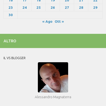
16
17
18
19
20
21
22
23
24
25
26
27
28
29
30
« Ago
Ott »
ALTRO
IL VS BLOGGER
Alessandro Magnaterra