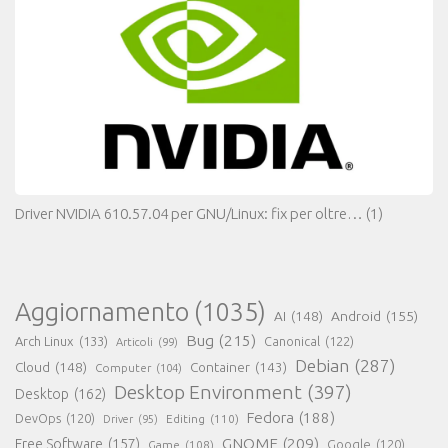
Driver NVIDIA 610.57.04 per GNU/Linux: fix per oltre…
(1)
Aggiornamento
(1035)
AI
(148)
Android
(155)
Bug
(215)
Arch Linux
(133)
Canonical
(122)
Articoli
(99)
Debian
(287)
Cloud
(148)
Container
(143)
Computer
(104)
Desktop Environment
(397)
Desktop
(162)
Fedora
(188)
DevOps
(120)
Editing
(110)
Driver
(95)
GNOME
(209)
Free Software
(157)
Game
(108)
Google
(120)