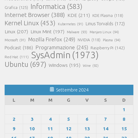
Informatica
(583)
Grafica
(125)
Internet Browser
(388)
KDE
(211)
KDE Plasma
(118)
Kernel Linux
(453)
Linus Torvalds
(172)
Kubernetes
(91)
Linux
(207)
Linux Mint
(197)
Malware
(93)
Manjaro Linux
(94)
Mozilla Firefox
(249)
NVIDIA
(118)
Microsoft
(91)
Plasma
(94)
Programmazione
(245)
Podcast
(186)
Raspberry Pi
(142)
SysAdmin
(1973)
Red Hat
(111)
Ubuntu
(697)
Windows
(195)
Wine
(92)
Settembre 2024
L
M
M
G
V
S
D
1
2
3
4
5
6
7
8
9
10
11
12
13
14
15