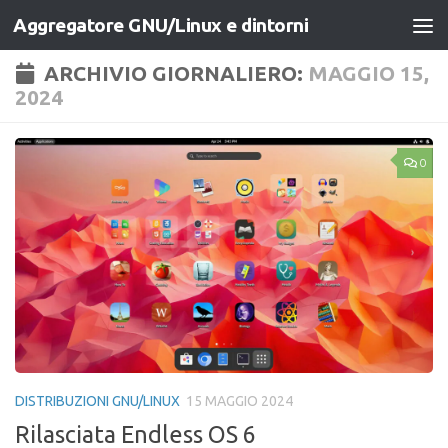
Aggregatore GNU/Linux e dintorni
Salta al contenuto
ARCHIVIO GIORNALIERO:
MAGGIO 15,
2024
0
DISTRIBUZIONI GNU/LINUX
15 MAGGIO 2024
Rilasciata Endless OS 6