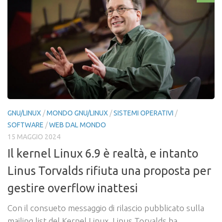
GNU/LINUX
/
MONDO GNU/LINUX
/
SISTEMI OPERATIVI
/
SOFTWARE
/
WEB DAL MONDO
15 MAGGIO 2024
Il kernel Linux 6.9 è realtà, e intanto
Linus Torvalds rifiuta una proposta per
gestire overflow inattesi
Con il consueto messaggio di rilascio pubblicato sulla
mailing list del Kernel Linux, Linus Torvalds ha