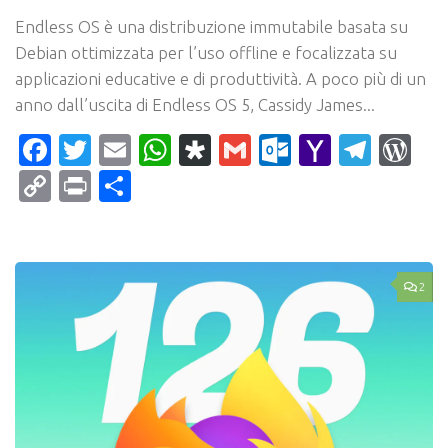
Endless OS è una distribuzione immutabile basata su
Debian ottimizzata per l’uso offline e focalizzata su
applicazioni educative e di produttività. A poco più di un
anno dall’uscita di Endless OS 5, Cassidy James...
Facebook
Twitter
Email
WhatsApp
Diaspora
Gmail
Outlook.c
Yahoo
Tele
Wo
Mail
Copy
Print
Condividi
Link
2