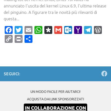
annunciato l’uscita del kernel Linux 6.9, l’ultima release
del pinguino. A figurare tra le novità più rilevanti di
questa...
Facebook
Twitter
Email
WhatsApp
Diaspora
Gmail
Outlook.c
Yahoo
Tele
Wo
Mail
Copy
Print
Condividi
Link
SEGUICI:
UN MODO FACILE PER AIUTARCI!
ACQUISTA DAI LINK SPONSORIZZATI