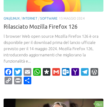
GNU/LINUX
/
INTERNET
/
SOFTWARE
15 MAGGIO 2024
Rilasciato Mozilla Firefox 126
l browser Web open source Mozilla Firefox 126 è ora
disponibile per il download prima del lancio ufficiale
previsto per il 14 maggio 2024. Mozilla Firefox 126,
introducendo aggiornamenti che migliorano la
funzionalità e...
Facebook
Twitter
Email
WhatsApp
Diaspora
Gmail
Outlook.c
Yahoo
Tele
Wo
Mail
Copy
Print
Condividi
Link
0