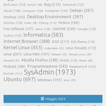
Bug
(215)
Arch Linux
(133)
Canonical
(122)
Articoli
(99)
Debian
(287)
Cloud
(148)
Container
(143)
Computer
(104)
Desktop Environment
(397)
Desktop
(162)
Fedora
(188)
DevOps
(120)
Editing
(110)
Driver
(95)
GNOME
(209)
Free Software
(157)
Game
(108)
Google
(120)
Informatica
(583)
Grafica
(125)
Internet Browser
(388)
KDE
(211)
KDE Plasma
(118)
Kernel Linux
(453)
Linus Torvalds
(172)
Kubernetes
(91)
Linux
(207)
Linux Mint
(197)
Malware
(93)
Manjaro Linux
(94)
Mozilla Firefox
(249)
NVIDIA
(118)
Microsoft
(91)
Plasma
(94)
Programmazione
(245)
Podcast
(186)
Raspberry Pi
(142)
SysAdmin
(1973)
Red Hat
(111)
Ubuntu
(697)
Windows
(195)
Wine
(92)
Maggio 2024