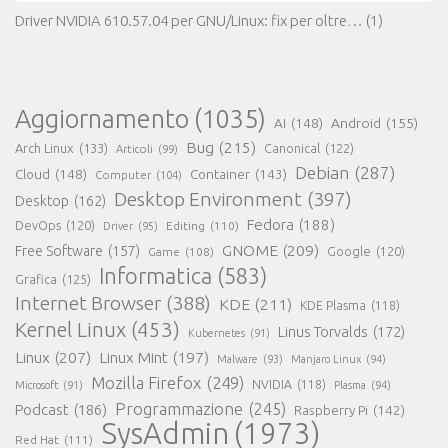
Driver NVIDIA 610.57.04 per GNU/Linux: fix per oltre…
(1)
Aggiornamento
(1035)
AI
(148)
Android
(155)
Bug
(215)
Arch Linux
(133)
Canonical
(122)
Articoli
(99)
Debian
(287)
Cloud
(148)
Container
(143)
Computer
(104)
Desktop Environment
(397)
Desktop
(162)
Fedora
(188)
DevOps
(120)
Editing
(110)
Driver
(95)
GNOME
(209)
Free Software
(157)
Game
(108)
Google
(120)
Informatica
(583)
Grafica
(125)
Internet Browser
(388)
KDE
(211)
KDE Plasma
(118)
Kernel Linux
(453)
Linus Torvalds
(172)
Kubernetes
(91)
Linux
(207)
Linux Mint
(197)
Malware
(93)
Manjaro Linux
(94)
Mozilla Firefox
(249)
NVIDIA
(118)
Microsoft
(91)
Plasma
(94)
Programmazione
(245)
Podcast
(186)
Raspberry Pi
(142)
SysAdmin
(1973)
Red Hat
(111)