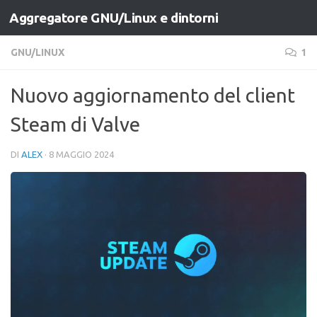
Aggregatore GNU/Linux e dintorni
Salta al contenuto
GNU/LINUX
1
Nuovo aggiornamento del client
Steam di Valve
DI
ALEX
·
8 MAGGIO 2024