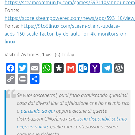
https://steamcommunity.com/games/593110/announceme
Fonte:
https://store.steampowered.com/news/app/593110/vie
Fonte:
https://9to5linux.com/steam-client-update-
adds-150-scale-factor-by-default-for-4k-monitors-on-
linux
Visited 76 times, 1 visit(s) today
Facebook
Twitter
Email
WhatsApp
Diaspora
Gmail
Outlook.c
Yahoo
Tele
Wo
Mail
Copy
Print
Condividi
Link
Se vuoi sostenermi, puoi farlo acquistando qualsiasi
cosa dai diversi link di affiliazione che ho nel mio sito
o
partendo da qui
oppure alcune di queste
distribuzioni GNU/Linux che
sono disponibili sul mio
negozio online
, quelle mancanti possono essere
comunque richieste.