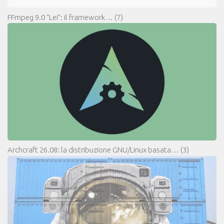
FFmpeg 9.0 “Lei”: il framework…
(7)
Archcraft 26.08: la distribuzione GNU/Linux basata…
(3)