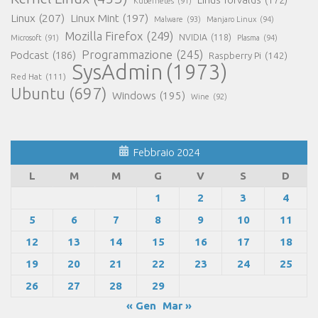
Kubernetes
(91)
Linux
(207)
Linux Mint
(197)
Malware
(93)
Manjaro Linux
(94)
Mozilla Firefox
(249)
NVIDIA
(118)
Microsoft
(91)
Plasma
(94)
Programmazione
(245)
Podcast
(186)
Raspberry Pi
(142)
SysAdmin
(1973)
Red Hat
(111)
Ubuntu
(697)
Windows
(195)
Wine
(92)
Febbraio 2024
L
M
M
G
V
S
D
1
2
3
4
5
6
7
8
9
10
11
12
13
14
15
16
17
18
19
20
21
22
23
24
25
26
27
28
29
« Gen
Mar »