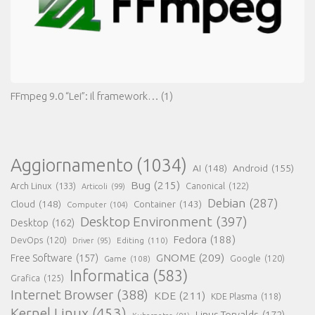
FFmpeg 9.0 “Lei”: il framework…
(1)
Aggiornamento
(1034)
AI
(148)
Android
(155)
Bug
(215)
Arch Linux
(133)
Canonical
(122)
Articoli
(99)
Debian
(287)
Cloud
(148)
Container
(143)
Computer
(104)
Desktop Environment
(397)
Desktop
(162)
Fedora
(188)
DevOps
(120)
Editing
(110)
Driver
(95)
GNOME
(209)
Free Software
(157)
Game
(108)
Google
(120)
Informatica
(583)
Grafica
(125)
Internet Browser
(388)
KDE
(211)
KDE Plasma
(118)
Kernel Linux
(453)
Linus Torvalds
(172)