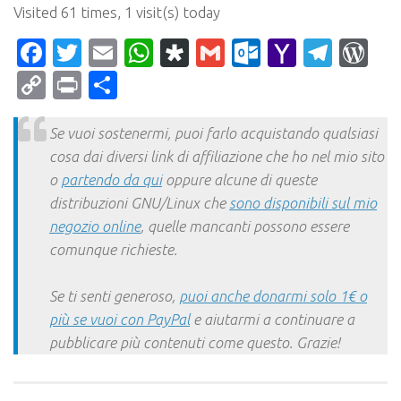
Visited 61 times, 1 visit(s) today
Facebook
Twitter
Email
WhatsApp
Diaspora
Gmail
Outlook.c
Yahoo
Tele
Wo
Mail
Copy
Print
Condividi
Link
Se vuoi sostenermi, puoi farlo acquistando qualsiasi
cosa dai diversi link di affiliazione che ho nel mio sito
o
partendo da qui
oppure alcune di queste
distribuzioni GNU/Linux che
sono disponibili sul mio
negozio online
, quelle mancanti possono essere
comunque richieste.
Se ti senti generoso,
puoi anche donarmi solo 1€ o
più se vuoi con PayPal
e aiutarmi a continuare a
pubblicare più contenuti come questo. Grazie!