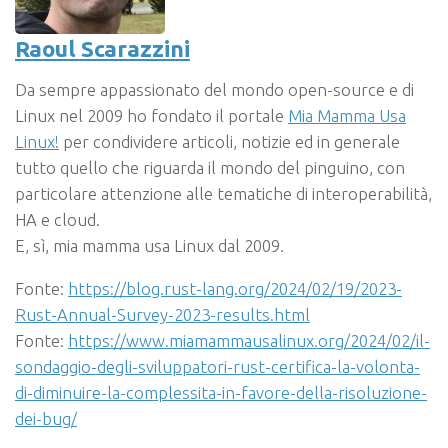
Ra
o
ul Scarazzini
Da sempre appassionato del mondo open-source e di
Linux nel 2009 ho fondato il portale
Mia Mamma Usa
Linux!
per condividere articoli, notizie ed in generale
tutto quello che riguarda il mondo del pinguino, con
particolare attenzione alle tematiche di interoperabilità,
HA e cloud.
E, sì, mia mamma usa Linux dal 2009.
Fonte:
https://blog.rust-lang.org/2024/02/19/2023-
Rust-Annual-Survey-2023-results.html
Fonte:
https://www.miamammausalinux.org/2024/02/il-
sondaggio-degli-sviluppatori-rust-certifica-la-volonta-
di-diminuire-la-complessita-in-favore-della-risoluzione-
dei-bug/