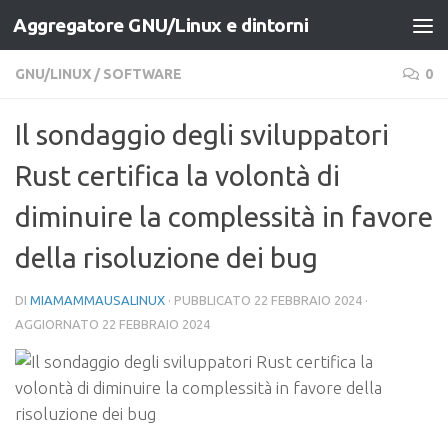
Aggregatore GNU/Linux e dintorni
Salta al contenuto
GNU/LINUX
/
SOFTWARE
0
Il sondaggio degli sviluppatori
Rust certifica la volontà di
diminuire la complessità in favore
della risoluzione dei bug
DI
MIAMAMMAUSALINUX
· PUBBLICATO
22 FEBBRAIO 2024
·
AGGIORNATO
22 FEBBRAIO 2024