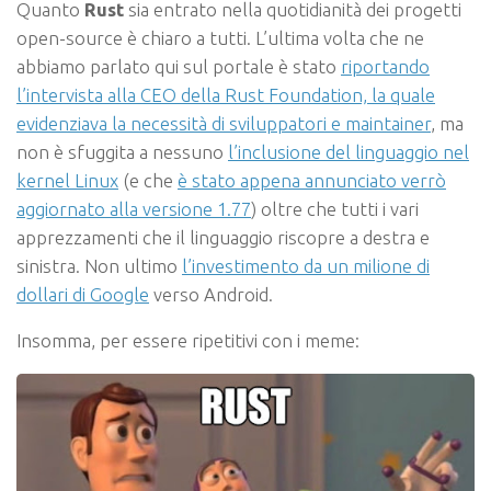
Quanto
Rust
sia entrato nella quotidianità dei progetti
open-source è chiaro a tutti. L’ultima volta che ne
abbiamo parlato qui sul portale è stato
riportando
l’intervista alla CEO della Rust Foundation, la quale
evidenziava la necessità di sviluppatori e maintainer
, ma
non è sfuggita a nessuno
l’inclusione del linguaggio nel
kernel Linux
(e che
è stato appena annunciato verrò
aggiornato alla versione 1.77
) oltre che tutti i vari
apprezzamenti che il linguaggio riscopre a destra e
sinistra. Non ultimo
l’investimento da un milione di
dollari di Google
verso Android.
Insomma, per essere ripetitivi con i meme: