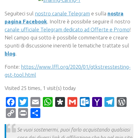
Seguiteci sul
nostro canale Telegram
e sulla
nostra
pagina Facebook
. Inoltre è possibile seguire il nostro
canale ufficiale Telegram dedicato ad Offerte e Promo
!
Nel campo qui sotto è possibile commentare e creare
spunti di discussione inerenti le tematiche trattate sul
blog
.
Fonte:
https://www.lffl.org/2020/01/gtkstresstesting-
gst-tool.html
Visited 25 times, 1 visit(s) today
Facebook
Twitter
Email
WhatsApp
Diaspora
Gmail
Outlook.c
Yahoo
Tele
Wo
Mail
Copy
Print
Condividi
Link
Se vuoi sostenermi, puoi farlo acquistando qualsiasi
cosa dai diversi link di affiliazione che ho nel mio sito