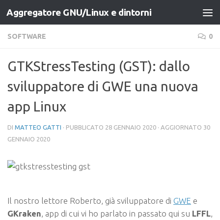
Aggregatore GNU/Linux e dintorni
Salta al contenuto
SOFTWARE
0
GTKStressTesting (GST): dallo
sviluppatore di GWE una nuova
app Linux
DI
MATTEO GATTI
· PUBBLICATO
28 GENNAIO 2020
· AGGIORNATO
30
GENNAIO 2020
Il nostro lettore Roberto, già sviluppatore di
GWE
e
GKraken
, app di cui vi ho parlato in passato qui su
LFFL
,