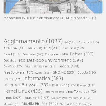
MocaccinoOS 26.08: la distribuzione GNU/Linux basata…
(1)
Aggiornamento
(1037)
AI
(148)
Android
(155)
Bug
(215)
Arch Linux
(133)
Canonical
(122)
Articoli
(99)
Debian
(287)
Cloud
(148)
Container
(143)
Computer
(104)
Desktop Environment
(397)
Desktop
(163)
Fedora
(188)
DevOps
(120)
Editing
(110)
Driver
(95)
GNOME
(209)
Free Software
(157)
Game
(108)
Google
(120)
Informatica
(583)
Grafica
(125)
Internet Browser
(389)
KDE
(211)
KDE Plasma
(118)
Kernel Linux
(453)
Linus Torvalds
(172)
Kubernetes
(91)
Linux
(207)
Linux Mint
(197)
Malware
(93)
Manjaro Linux
(94)
Mozilla Firefox
(249)
NVIDIA
(118)
Microsoft
(91)
Plasma
(94)